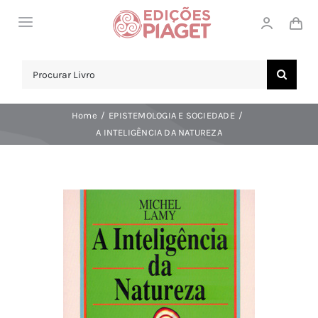
Skip
Toggle
to
Navigation
content
LOJA
Search
for:
SOBRE NÓS
Home
EPISTEMOLOGIA E SOCIEDADE
NOTICIAS
A INTELIGÊNCIA DA NATUREZA
APOIO AO CLIENTE
COMPRAR!