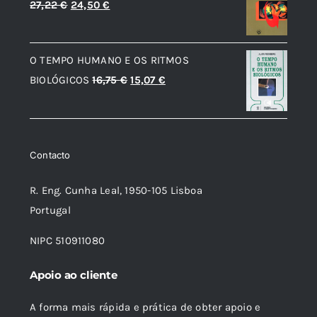
O
O
27,22
€
24,50
€
12,56 €.
7,54 €.
preço
preço
original
atual
O TEMPO HUMANO E OS RITMOS
era:
é:
O
O
BIOLÓGICOS
16,75
€
15,07
€
27,22 €.
24,50 €.
preço
preço
original
atual
era:
é:
Contacto
16,75 €.
15,07 €.
R. Eng. Cunha Leal, 1950-105 Lisboa
Portugal
NIPC 510911080
Apoio ao cliente
A forma mais rápida e prática de obter apoio e