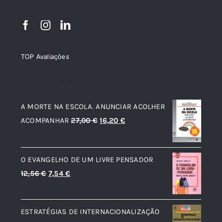
TOP Avaliações
TOP de Avaliações
A MORTE NA ESCOLA. ANUNCIAR ACOLHER
O
O
ACOMPANHAR
27,00
€
16,20
€
preço
preço
original
atual
O EVANGELHO DE UM LIVRE PENSADOR
era:
é:
O
O
12,56
€
7,54
€
27,00 €.
16,20 €.
preço
preço
original
atual
ESTRATÉGIAS DE INTERNACIONALIZAÇÃO
era:
é: