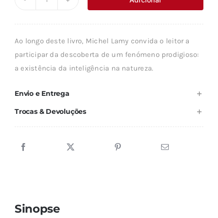
Quantidade
era:
é:
de
13,61 €.
12,25 €.
A
Ao longo deste livro, Michel Lamy convida o leitor a
INTELIGÊNCIA
participar da descoberta de um fenómeno prodigioso:
DA
a existência da inteligência na natureza.
NATUREZA
Envio e Entrega
Trocas & Devoluções
Sinopse