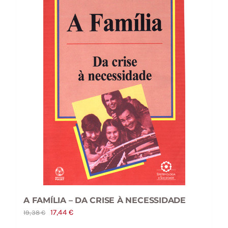
A FAMÍLIA – DA CRISE À NECESSIDADE
O
O
17,44
€
19,38
€
preço
preço