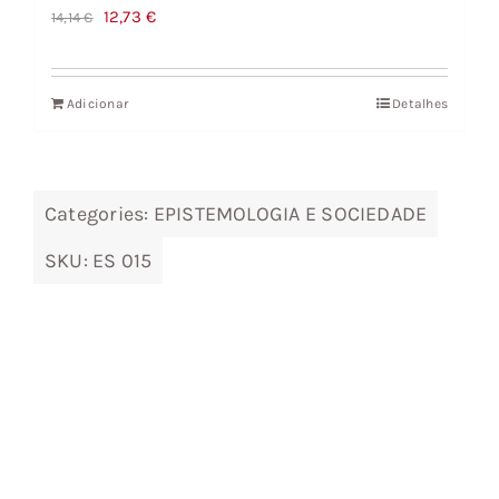
O
O
12,73
€
14,14
€
preço
preço
original
atual
Adicionar
Detalhes
era:
é:
14,14 €.
12,73 €.
Categories:
EPISTEMOLOGIA E SOCIEDADE
SKU:
ES 015