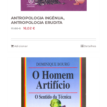
ANTROPOLOGIA INGÉNUA,
ANTROPOLOGIA ERUDITA
O
O
16,02
€
17,80
€
preço
preço
original
atual
Adicionar
Detalhes
era:
é:
17,80 €.
16,02 €.