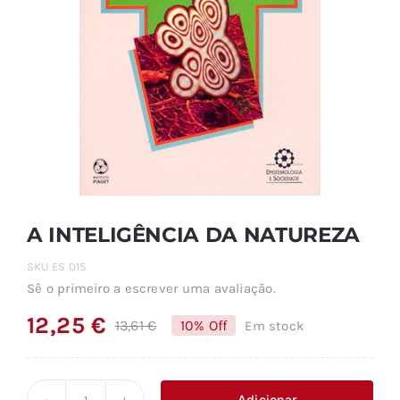
A INTELIGÊNCIA DA NATUREZA
SKU
ES 015
Sê o primeiro a escrever uma avaliação.
12,25
€
13,61
€
10% Off
Em stock
O
O
preço
preço
original
atual
Adicionar