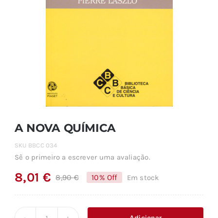
A NOVA QUÍMICA
SKU
BBCC 034
Sê o primeiro a escrever uma avaliação.
8,01
€
8,90
€
10% Off
Em stock
O
O
preço
preço
original
atual
Adicionar