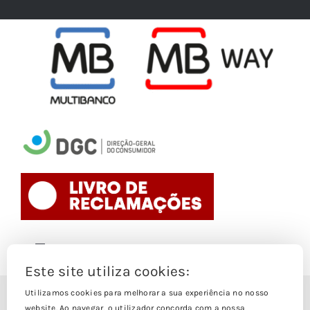
Toggle
Navigation
Este site utiliza cookies:
Politica de Cookies
Utilizamos cookies para melhorar a sua experiência no nosso
© Copyright 1988- 2026
website. Ao navegar, o utilizador concorda com a nossa