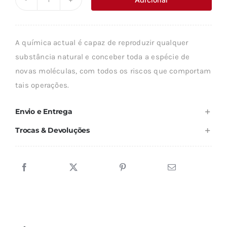
Quantidade
era:
é:
de
8,90 €.
8,01 €.
A
A química actual é capaz de reproduzir qualquer
NOVA
substância natural e conceber toda a espécie de
QUÍMICA
novas moléculas, com todos os riscos que comportam
tais operações.
Envio e Entrega
Trocas & Devoluções