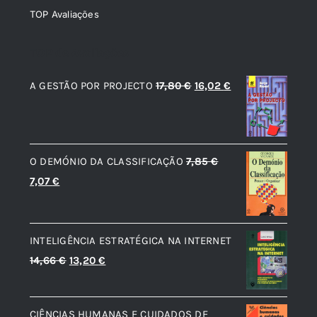
TOP Avaliações
TOP de Avaliações
O
O
A GESTÃO POR PROJECTO
17,80
€
16,02
€
preço
preço
original
atual
era:
é:
O DEMÓNIO DA CLASSIFICAÇÃO
7,85
€
17,80 €.
16,02 €.
O
O
7,07
€
preço
preço
original
atual
era:
é:
INTELIGÊNCIA ESTRATÉGICA NA INTERNET
7,85 €.
7,07 €.
O
O
14,66
€
13,20
€
preço
preço
original
atual
CIÊNCIAS HUMANAS E CUIDADOS DE