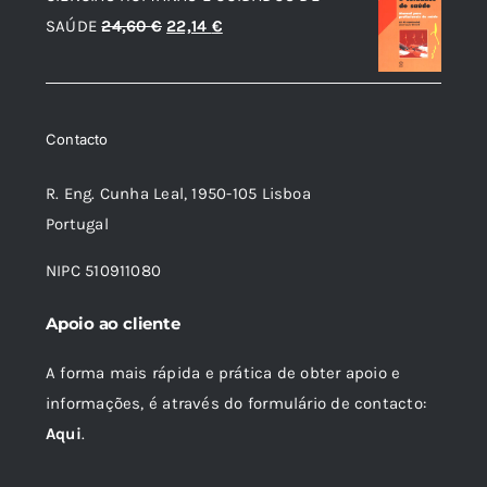
era:
é:
O
O
SAÚDE
24,60
€
22,14
€
14,66 €.
13,20 €.
preço
preço
original
atual
era:
é:
Contacto
24,60 €.
22,14 €.
R. Eng. Cunha Leal, 1950-105 Lisboa
Portugal
NIPC 510911080
Apoio ao cliente
A forma mais rápida e prática de obter apoio e
informações, é através do formulário de contacto:
Aqui
.