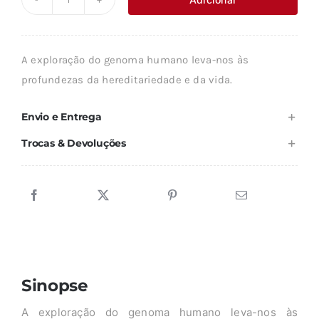
Quantidade
era:
é:
de
8,90 €.
8,01 €.
O
A exploração do genoma humano leva-nos às
GENOMA
profundezas da hereditariedade e da vida.
HUMANO
Envio e Entrega
Trocas & Devoluções
Sinopse
A exploração do genoma humano leva-nos às