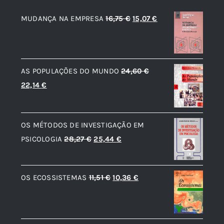
O
O
MUDANÇA NA EMPRESA
16,75
€
15,07
€
preço
preço
original
atual
era:
é:
AS POPULAÇÕES DO MUNDO
24,60
€
16,75 €.
15,07 €.
O
O
22,14
€
preço
preço
original
atual
OS MÉTODOS DE INVESTIGAÇÃO EM
era:
é:
O
O
PSICOLOGIA
28,27
€
25,44
€
24,60 €.
22,14 €.
preço
preço
original
atual
O
O
OS ECOSSISTEMAS
11,51
€
10,36
€
era:
é:
preço
preço
28,27 €.
25,44 €.
original
atual
era:
é: