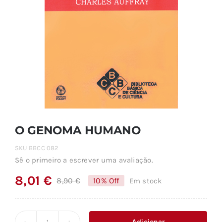
O GENOMA HUMANO
SKU
BBCC 082
Sê o primeiro a escrever uma avaliação.
8,01
€
8,90
€
10% Off
Em stock
O
O
preço
preço
original
atual
Adicionar