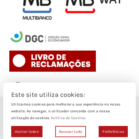
Toggle
Navigation
Este site utiliza cookies:
Politica de Cookies
Utilizamos cookies para melhorar a sua experiência no nosso
© Copyright 1988- 2026
website. Ao navegar, o utilizador concorda com a nossa
utilização de cookies.
Política de Cookies
.
Loja Edições Piaget by
Piaget Ensino Superior
| Todos os
Termos e Condições
direitos Reservados | Powered by
NetWiz Systems
Aceitar todos
Recusar tudo
Preferências