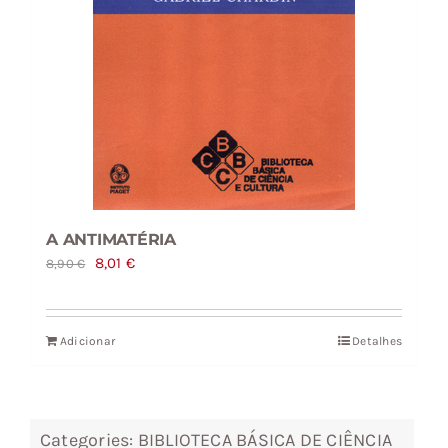
A ANTIMATÉRIA
O
O
8,01
€
8,90
€
preço
preço
original
atual
Adicionar
Detalhes
era:
é:
8,90 €.
8,01 €.
Categories:
BIBLIOTECA BÁSICA DE CIÊNCIA