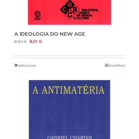
A IDEOLOGIA DO NEW AGE
O
O
8,01
€
8,90
€
preço
preço
original
atual
Adicionar
Detalhes
era:
é:
8,90 €.
8,01 €.