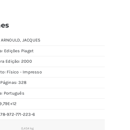
hes
: ARNOULD, JACQUES
a: Edições Piaget
ira Edição: 2000
to: Físico - Impresso
 Páginas: 328
a: Português
9,79E+12
978-972-771-223-6
0,454 kg