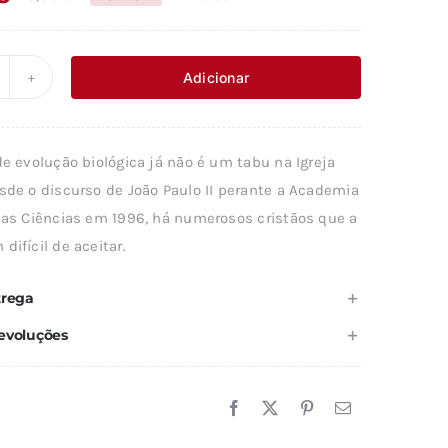
O
O
preço
preço
original
atual
Adicionar
uantidade
era:
é:
e
18,85 €.
16,96 €.
de evolução biológica já não é um tabu na Igreja
EOLOGIA
sde o discurso de João Paulo II perante a Academia
EPOIS
 das Ciências em 1996, há numerosos cristãos que a
E
difícil de aceitar.
ARWIN
trega
evoluções