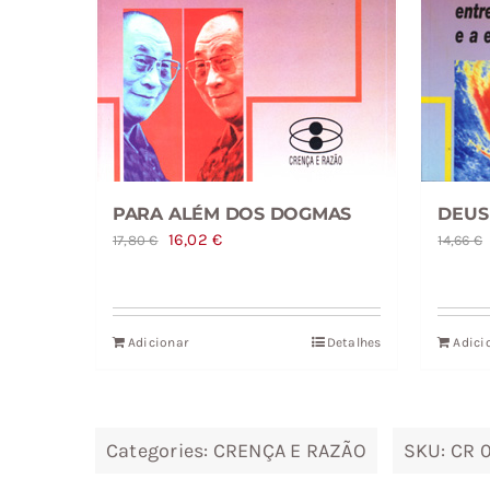
DEUS
PARA ALÉM DOS DOGMAS
O
O
16,02
€
14,66
€
17,80
€
preço
preço
original
atual
era:
é:
Adicionar
Detalhes
Adici
17,80 €.
16,02 €.
Categories:
CRENÇA E RAZÃO
SKU:
CR 