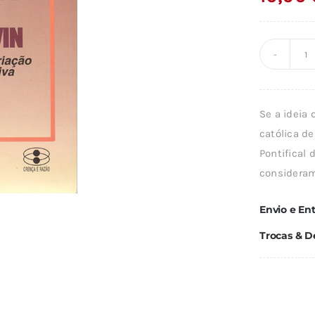
Q
d
A
Se a ideia 
T
católica de
D
Pontifical
D
consideram 
D
Envio e En
Trocas & D