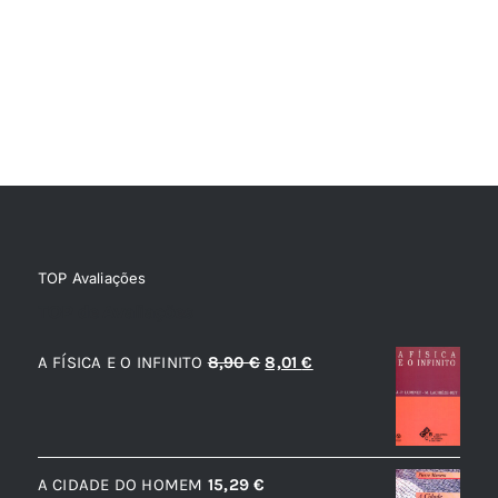
TOP Avaliações
TOP de Avaliações
O
O
A FÍSICA E O INFINITO
8,90
€
8,01
€
preço
preço
original
atual
era:
é:
A CIDADE DO HOMEM
15,29
€
8,90 €.
8,01 €.