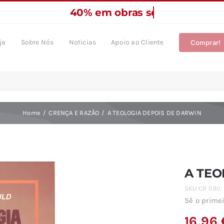
ja
Sobre Nós
Noticias
Apoio ao Cliente
Comprar!
Home
CRENÇA E RAZÃO
A TEOLOGIA DEPOIS DE DARWIN
A TEO
SKU
CR 030
Sê o primei
16,96