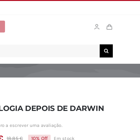
LOGIA DEPOIS DE DARWIN
ro a escrever uma avaliação.
€
18,85
€
10% Off
Em stock