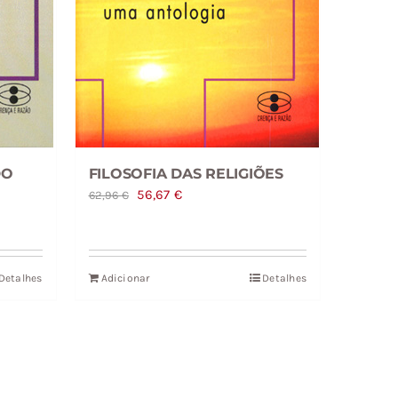
DO
FILOSOFIA DAS RELIGIÕES
O
O
56,67
€
62,96
€
preço
preço
original
atual
era:
é:
Detalhes
Adicionar
Detalhes
62,96 €.
56,67 €.