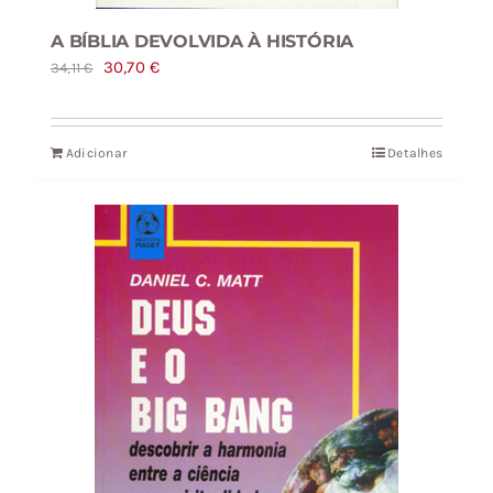
A BÍBLIA DEVOLVIDA À HISTÓRIA
O
O
30,70
€
34,11
€
preço
preço
original
atual
Adicionar
Detalhes
era:
é:
34,11 €.
30,70 €.