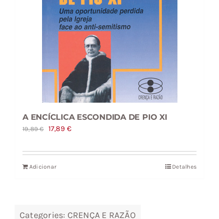
A ENCÍCLICA ESCONDIDA DE PIO XI
O
O
17,89
€
19,89
€
preço
preço
original
atual
Adicionar
Detalhes
era:
é:
19,89 €.
17,89 €.
Categories:
CRENÇA E RAZÃO