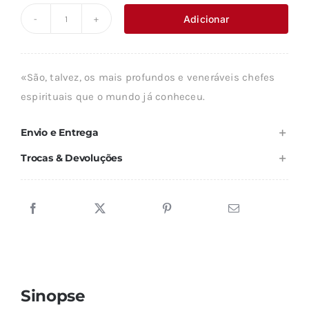
original
atual
Adicionar
Quantidade
era:
é:
de
13,61 €.
12,25 €.
JESUS
«São, talvez, os mais profundos e veneráveis chefes
E
espirituais que o mundo já conheceu.
BUDA
-
Envio e Entrega
VERSÍCULOS
Trocas & Devoluções
PARALELOS
Sinopse