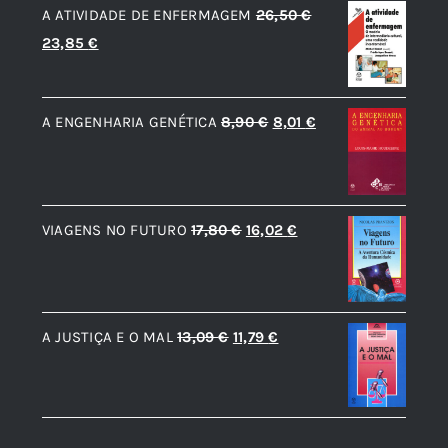
A ATIVIDADE DE ENFERMAGEM
26,50
€
O
O
23,85
€
preço
preço
original
atual
O
O
A ENGENHARIA GENÉTICA
8,90
€
8,01
€
era:
é:
preço
preço
26,50 €.
23,85 €.
original
atual
era:
é:
O
O
VIAGENS NO FUTURO
17,80
€
16,02
€
8,90 €.
8,01 €.
preço
preço
original
atual
era:
é:
O
O
A JUSTIÇA E O MAL
13,09
€
11,79
€
17,80 €.
16,02 €.
preço
preço
original
atual
era:
é:
13,09 €.
11,79 €.