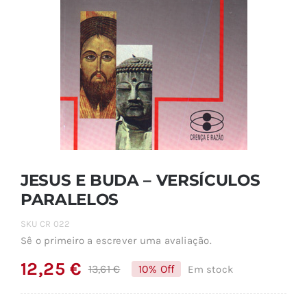
JESUS E BUDA – VERSÍCULOS
PARALELOS
SKU
CR 022
Sê o primeiro a escrever uma avaliação.
12,25
€
13,61
€
10% Off
Em stock
O
O
preço
preço