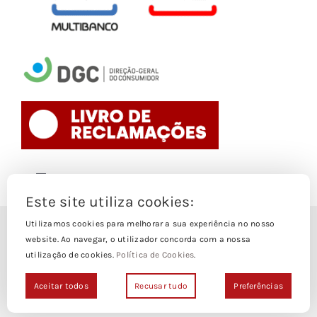
Toggle
Navigation
Este site utiliza cookies:
Politica de Cookies
Utilizamos cookies para melhorar a sua experiência no nosso
© Copyright 1988- 2026
website. Ao navegar, o utilizador concorda com a nossa
utilização de cookies.
Política de Cookies
.
Loja Edições Piaget by
Piaget Ensino Superior
| Todos os
Termos e Condições
direitos Reservados | Powered by
NetWiz Systems
Aceitar todos
Recusar tudo
Preferências
Politica de Privacidade