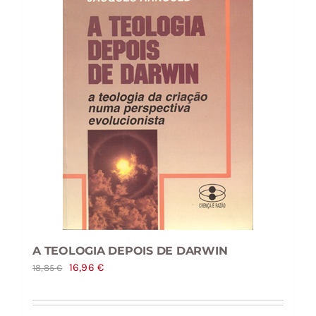
A TEOLOGIA DEPOIS DE DARWIN
O
O
16,96
€
18,85
€
preço
preço
original
atual