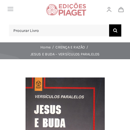
Skip
Toggle
to
Navigation
content
LOJA
Search
for:
SOBRE NÓS
Home
CRENÇA E RAZÃO
NOTICIAS
JESUS E BUDA – VERSÍCULOS PARALELOS
APOIO AO CLIENTE
COMPRAR!