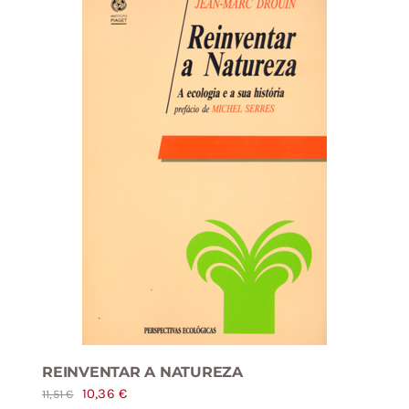
REINVENTAR A NATUREZA
O
O
10,36
€
11,51
€