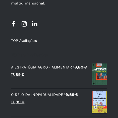
multidimensional.
TOP Avaliações
TOP de Avaliações
A ESTRATÉGIA AGRO - ALIMENTAR
19,89
€
O
O
17,89
€
preço
preço
original
atual
O SELO DA INDIVIDUALIDADE
19,89
€
era:
é:
O
O
17,89
€
19,89 €.
17,89 €.
preço
preço
original
atual