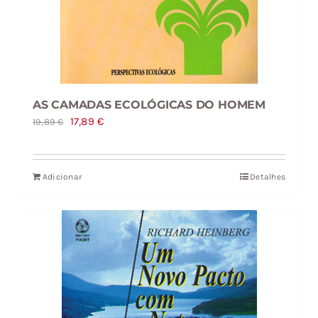
AS CAMADAS ECOLÓGICAS DO HOMEM
O
O
17,89
€
19,89
€
preço
preço
original
atual
Adicionar
Detalhes
era:
é:
19,89 €.
17,89 €.