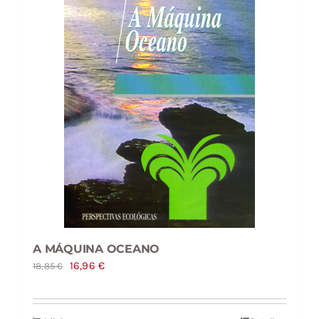
A MÁQUINA OCEANO
O
O
16,96
€
18,85
€
preço
preço
original
atual