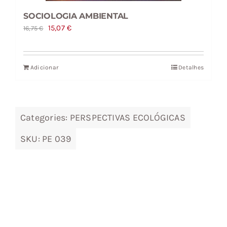
SOCIOLOGIA AMBIENTAL
O
O
15,07
€
16,75
€
preço
preço
original
atual
Adicionar
Detalhes
era:
é:
16,75 €.
15,07 €.
Categories:
PERSPECTIVAS ECOLÓGICAS
SKU:
PE 039