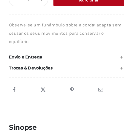
Quantidade
era:
é:
de
16,79 €.
15,12 €.
A
Observe-se um funâmbulo sobre a corda: adapta sem
TERRA
cessar os seus movimentos para conservar o
SOBRE
equilíbrio.
CORDA
BAMBA
Envio e Entrega
Trocas & Devoluções
Sinopse