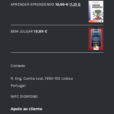
O
O
APRENDER APRENDENDO
12,56
€
11,31
€
era:
é:
preço
preço
19,89 €.
17,89 €.
original
atual
era:
é:
BEM JULGAR
19,89
€
12,56 €.
11,31 €.
Contacto
R. Eng. Cunha Leal, 1950-105 Lisboa
Portugal
NIPC 510911080
Apoio ao cliente