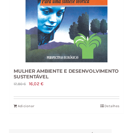
MULHER AMBIENTE E DESENVOLVIMENTO
SUSTENTÁVEL
O
O
16,02
€
17,80
€
preço
preço
original
atual
Adicionar
Detalhes
era:
é:
17,80 €.
16,02 €.