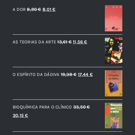
O
O
A DOR
8,90
€
8,01
€
preço
preço
original
atual
era:
é:
O
O
AS TEORIAS DA ARTE
13,61
€
11,56
€
8,90 €.
8,01 €.
preço
preço
original
atual
era:
é:
O
O
O ESPÍRITO DA DÁDIVA
19,38
€
17,44
€
13,61 €.
11,56 €.
preço
preço
original
atual
era:
é:
BIOQUÍMICA PARA O CLÍNICO
33,50
€
19,38 €.
17,44 €.
O
O
30,15
€
preço
preço
original
atual