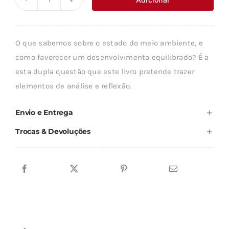
Quantidade
era:
é:
de
18,85 €.
16,96 €.
TERRA,
O que sabemos sobre o estado do meio ambiente, e
PATRIMÓNIO
como favorecer um desenvolvimento equilibrado? É a
COMUM
esta dupla questão que este livro pretende trazer
elementos de análise e reflexão.
Envio e Entrega
Trocas & Devoluções