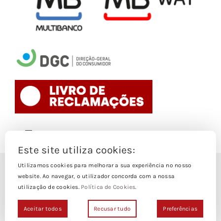
Toggle
Navigation
Este site utiliza cookies:
Politica de Cookies
Utilizamos cookies para melhorar a sua experiência no nosso
© Copyright 1988- 2026
website. Ao navegar, o utilizador concorda com a nossa
utilização de cookies.
Política de Cookies
.
Loja Edições Piaget by
Piaget Ensino Superior
| Todos os
Termos e Condições
direitos Reservados | Powered by
NetWiz Systems
Aceitar todos
Recusar tudo
Preferências