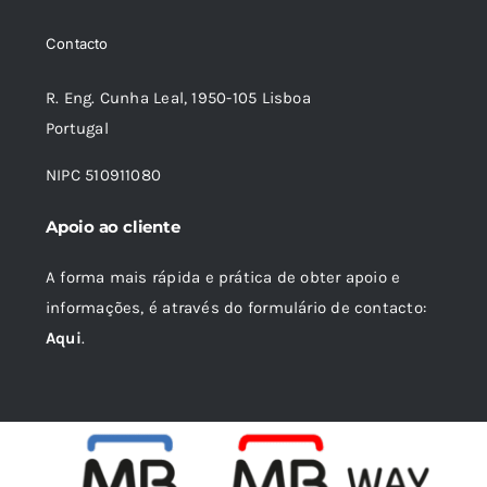
era:
é:
Contacto
33,50 €.
30,15 €.
R. Eng. Cunha Leal, 1950-105 Lisboa
Portugal
NIPC 510911080
Apoio ao cliente
A forma mais rápida e prática de obter apoio e
informações, é através do formulário de contacto:
Aqui
.