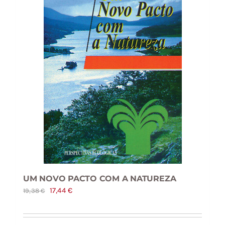
UM NOVO PACTO COM A NATUREZA
O
O
17,44
€
19,38
€
preço
preço
original
atual