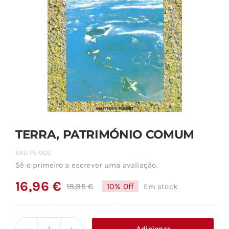
TERRA, PATRIMÓNIO COMUM
SKU
PE 003
Sê o primeiro a escrever uma avaliação.
16,96
€
18,85
€
10% Off
Em stock
O
O
preço
preço
original
atual
Adicionar