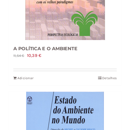
A POLÍTICA E O AMBIENTE
O
O
10,39
€
11,54
€
preço
preço
original
atual
Adicionar
Detalhes
era:
é:
11,54 €.
10,39 €.