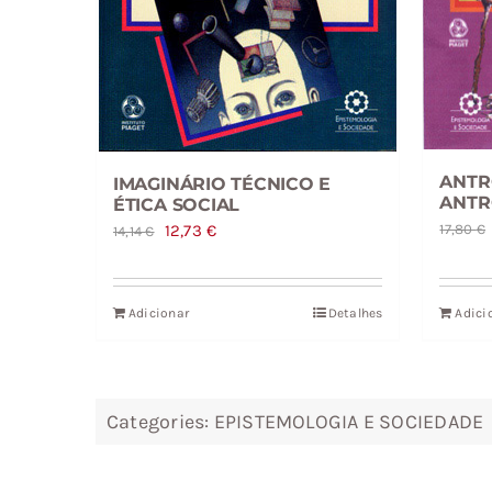
ANTR
IMAGINÁRIO TÉCNICO E
ANTR
ÉTICA SOCIAL
O
O
17,80
€
12,73
€
14,14
€
preço
preço
original
atual
Adicionar
Detalhes
Adici
era:
é:
14,14 €.
12,73 €.
Categories:
EPISTEMOLOGIA E SOCIEDADE