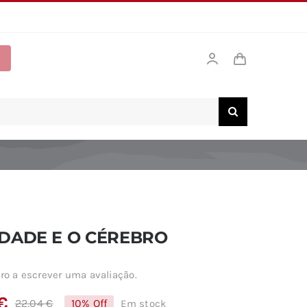
DADE E O CÉREBRO
ro a escrever uma avaliação.
€
22,04
€
10% Off
Em stock