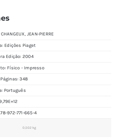
hes
: CHANGEUX, JEAN-PIERRE
a: Edições Piaget
ira Edição: 2004
to: Físico - Impresso
 Páginas: 348
a: Português
9,79E+12
978-972-771-665-4
0,502 kg