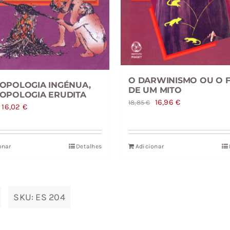
O DARWINISMO OU O F
OPOLOGIA INGÉNUA,
DE UM MITO
OPOLOGIA ERUDITA
O
O
16,96
€
18,85
€
O
O
16,02
€
preço
preço
preço
preço
original
atual
original
atual
era:
é:
onar
Detalhes
Adicionar
era:
é:
18,85 €.
16,96 €.
17,80 €.
16,02 €.
SKU:
ES 204