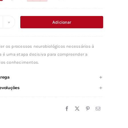
O
O
preço
preço
original
atual
Adicionar
uantidade
era:
é:
e
22,04 €.
19,83 €.
r os processos neurobiológicos necessários à
ERDADE
a é uma etapa decisiva para compreender a
dos conhecimentos.
ÉREBRO
trega
evoluções