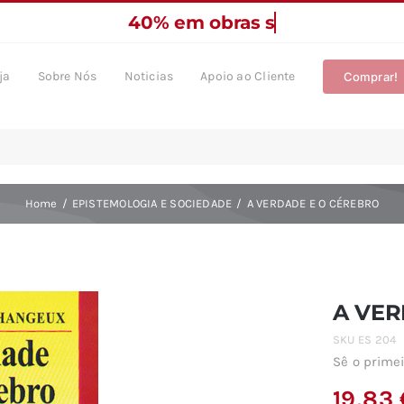
ja
Sobre Nós
Noticias
Apoio ao Cliente
Comprar!
Home
EPISTEMOLOGIA E SOCIEDADE
A VERDADE E O CÉREBRO
A VER
SKU
ES 204
Sê o primei
19,83