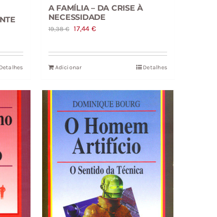
A FAMÍLIA – DA CRISE À
NECESSIDADE
NTE
O
O
17,44
€
19,38
€
preço
preço
original
atual
Detalhes
Adicionar
Detalhes
era:
é:
19,38 €.
17,44 €.