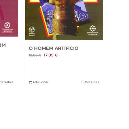
IM
O HOMEM ARTIFÍCIO
O
O
17,89
€
19,89
€
preço
preço
original
atual
era:
é:
Detalhes
Adicionar
Detalhes
19,89 €.
17,89 €.