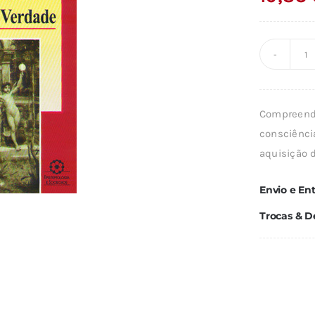
Q
d
A
Compreende
V
consciênci
E
aquisição 
O
C
Envio e En
Trocas & D