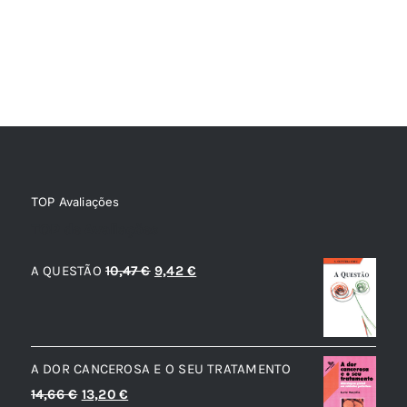
TOP Avaliações
TOP de Avaliações
O
O
A QUESTÃO
10,47
€
9,42
€
preço
preço
original
atual
era:
é:
A DOR CANCEROSA E O SEU TRATAMENTO
10,47 €.
9,42 €.
O
O
14,66
€
13,20
€