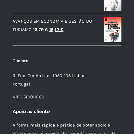
original
atual
era:
é:
AVANÇOS EM ECONOMIA E GESTÃO DO
18,89 €.
17,00 €.
O
O
TURISMO
16,79
€
15,12
€
preço
preço
original
atual
era:
é:
Contacto
16,79 €.
15,12 €.
R. Eng. Cunha Leal, 1950-105 Lisboa
Portugal
NIPC 510911080
Apoio ao cliente
A forma mais rápida e prática de obter apoio e
informações, é através do formulário de contacto: