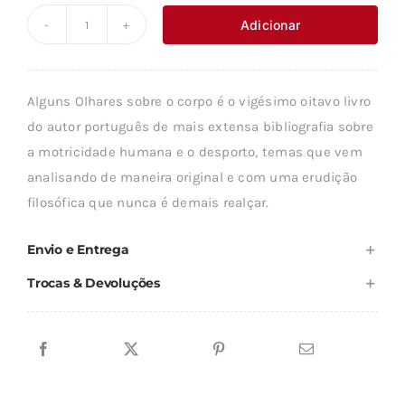
original
atual
Adicionar
Quantidade
era:
é:
de
8,40 €.
7,56 €.
ALGUNS
Alguns Olhares sobre o corpo é o vigésimo oitavo livro
OLHARES
do autor português de mais extensa bibliografia sobre
SOBRE
a motricidade humana e o desporto, temas que vem
O
analisando de maneira original e com uma erudição
CORPO
filosófica que nunca é demais realçar.
Envio e Entrega
Trocas & Devoluções