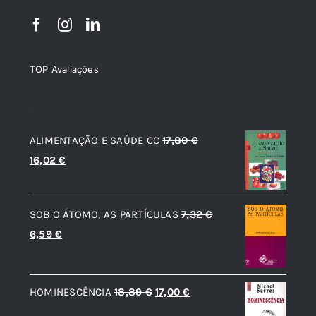
TOP Avaliações
TOP de Avaliações
ALIMENTAÇÃO E SAÚDE CC
17,80
€
O
O
16,02
€
preço
preço
original
atual
SOB O ÁTOMO, AS PARTÍCULAS
7,32
€
era:
é:
O
O
6,59
€
17,80 €.
16,02 €.
preço
preço
original
atual
O
O
HOMINESCÊNCIA
18,89
€
17,00
€
era:
é:
preço
preço
7,32 €.
6,59 €.