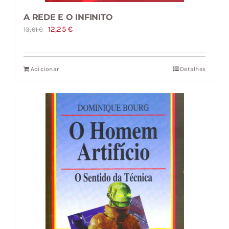
A REDE E O INFINITO
O
O
12,25
€
13,61
€
preço
preço
original
atual
Adicionar
Detalhes
era:
é:
13,61 €.
12,25 €.