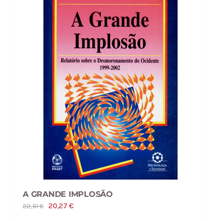
A GRANDE IMPLOSÃO
O
O
20,27
€
22,51
€
preço
preço