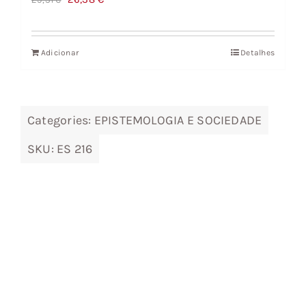
preço
preço
original
atual
Adicionar
Detalhes
era:
é:
29,31 €.
26,38 €.
Categories:
EPISTEMOLOGIA E SOCIEDADE
SKU:
ES 216