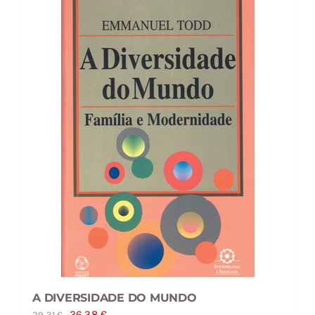
A DIVERSIDADE DO MUNDO
O
O
26,38
€
29,31
€