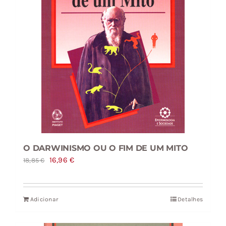
O DARWINISMO OU O FIM DE UM MITO
O
O
16,96
€
18,85
€
preço
preço
original
atual
Adicionar
Detalhes
era:
é:
18,85 €.
16,96 €.