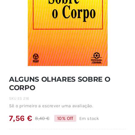
ALGUNS OLHARES SOBRE O
CORPO
SKU
ES 216
Sê o primeiro a escrever uma avaliação.
7,56
€
8,40
€
10% Off
Em stock
O
O
preço
preço