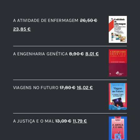
TOP de Avaliações
A ATIVIDADE DE ENFERMAGEM
26,50
€
O
O
23,85
€
preço
preço
original
atual
O
O
A ENGENHARIA GENÉTICA
8,90
€
8,01
€
era:
é:
preço
preço
26,50 €.
23,85 €.
original
atual
era:
é:
O
O
VIAGENS NO FUTURO
17,80
€
16,02
€
8,90 €.
8,01 €.
preço
preço
original
atual
era:
é:
O
O
A JUSTIÇA E O MAL
13,09
€
11,79
€
17,80 €.
16,02 €.
preço
preço
original
atual