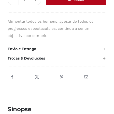
Quantidade
era:
é:
de
7,32 €.
6,59 €.
ALIMENTAR
Alimentar todos os homens, apesar de todos os
OS
progressos espectaculares, continua a ser um
HOMENS
objectivo por cumprir.
Envio e Entrega
Trocas & Devoluções
Sinopse