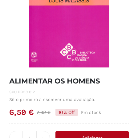
ALIMENTAR OS HOMENS
SKU
BBCC 012
Sê o primeiro a escrever uma avaliação.
6,59
€
7,32
€
10% Off
Em stock
O
O
preço
preço
original
atual
Adicionar