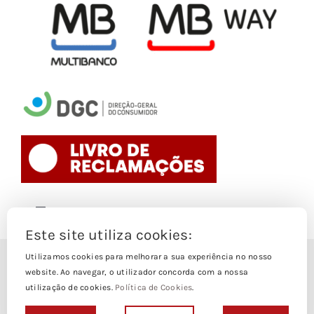
Toggle
Navigation
Este site utiliza cookies:
Politica de Cookies
Utilizamos cookies para melhorar a sua experiência no nosso
© Copyright 1988- 2026
website. Ao navegar, o utilizador concorda com a nossa
utilização de cookies.
Política de Cookies
.
Loja Edições Piaget by
Piaget Ensino Superior
| Todos os
Termos e Condições
direitos Reservados | Powered by
NetWiz Systems