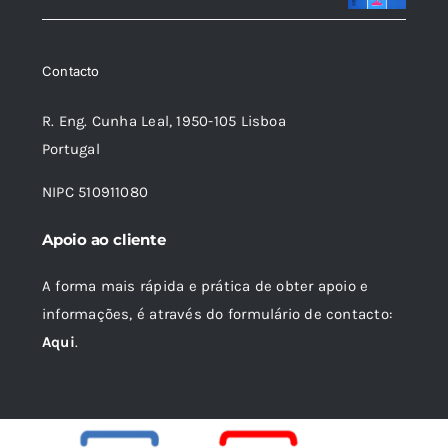
era:
é:
13,09 €.
11,79 €.
Contacto
R. Eng. Cunha Leal, 1950-105 Lisboa
Portugal
NIPC 510911080
Apoio ao cliente
A forma mais rápida e prática de obter apoio e
informações, é através do formulário de contacto:
Aqui
.