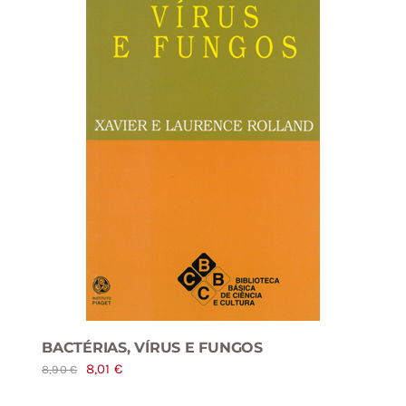
BACTÉRIAS, VÍRUS E FUNGOS
O
O
8,01
€
8,90
€
preço
preço