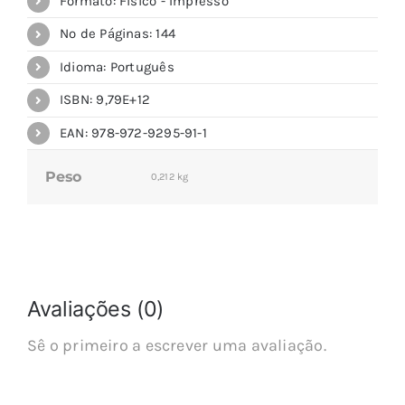
Formato: Físico - Impresso
Nº de Páginas: 144
Idioma: Português
ISBN: 9,79E+12
EAN: 978-972-9295-91-1
Peso
0,212 kg
Avaliações (0)
Sê o primeiro a escrever uma avaliação.