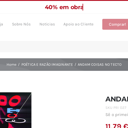
ja
Sobre Nós
Noticias
Apoio ao Cliente
Comprar!
Home
POÉTICA E RAZÃO IMAGINANTE
ANDAM COISAS NO TECTO
ANDAM
SKU
PRI 027
Sê o primei
11,79