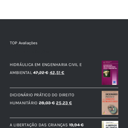
TOP Avaliações
TOP de Avaliações
HIDRÁULICA EM ENGENHARIA CIVIL E
O
O
AMBIENTAL
47,22
€
42,51
€
preço
preço
original
atual
DICIONÁRIO PRÁTICO DO DIREITO
era:
é:
O
O
HUMANITÁRIO
28,03
€
25,23
€
47,22 €.
42,51 €.
preço
preço
original
atual
A LIBERTAÇÃO DAS CRIANÇAS
19,94
€
era:
é: