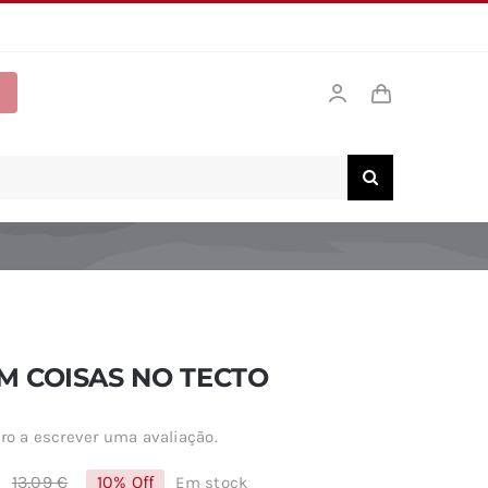
 COISAS NO TECTO
ro a escrever uma avaliação.
€
13,09
€
10% Off
Em stock