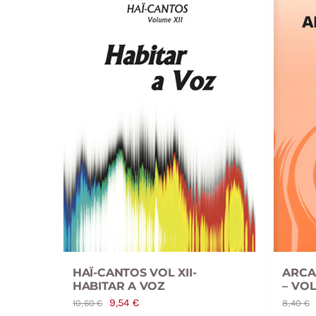
HAÏ-CANTOS VOL XII-
ARCA
HABITAR A VOZ
– VOL.
O
O
9,54
€
10,60
€
8,40
€