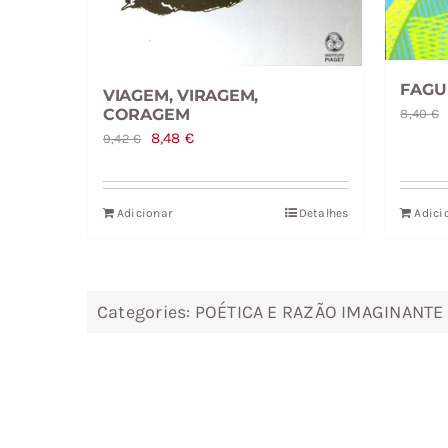
FAGU
VIAGEM, VIRAGEM,
CORAGEM
8,40
€
O
O
8,48
€
9,42
€
preço
preço
original
atual
Adicionar
Detalhes
Adici
era:
é:
9,42 €.
8,48 €.
Categories:
POÉTICA E RAZÃO IMAGINANTE