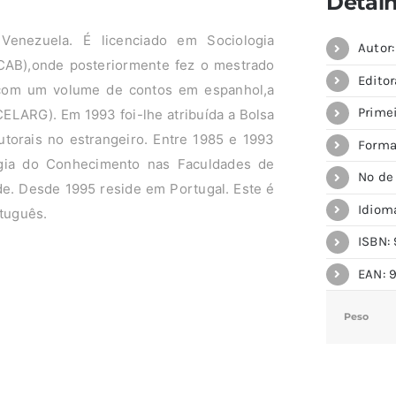
Detal
enezuela. É licenciado em Sociologia
Autor
UCAB),onde posteriormente fez o mestrado
Editor
 com um volume de contos em espanhol,a
Primei
ELARG). Em 1993 foi-lhe atribuída a Bolsa
utorais no estrangeiro. Entre 1985 e 1993
Forma
logia do Conhecimento nas Faculdades de
Nº de
de. Desde 1995 reside em Portugal. Este é
Idiom
rtuguês.
ISBN: 
EAN: 
Peso