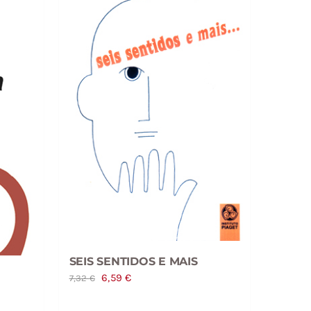
SEIS SENTIDOS E MAIS
O
O
6,59
€
7,32
€
preço
preço