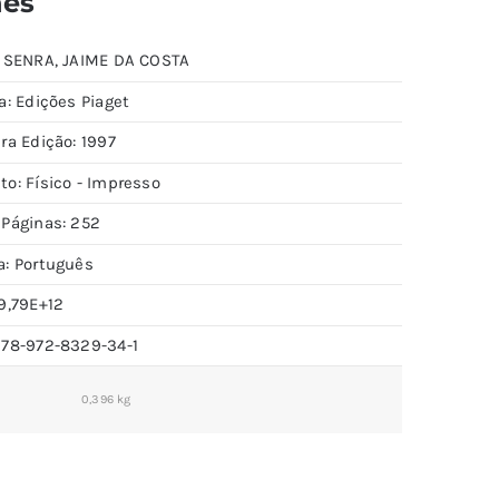
hes
: SENRA, JAIME DA COSTA
a: Edições Piaget
ra Edição: 1997
to: Físico - Impresso
 Páginas: 252
a: Português
9,79E+12
978-972-8329-34-1
0,396 kg