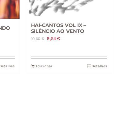
HAÏ-CANTOS VOL IX –
NDO
SILÊNCIO AO VENTO
O
O
9,54
€
10,60
€
preço
preço
original
atual
era:
é:
Detalhes
Adicionar
Detalhes
10,60 €.
9,54 €.