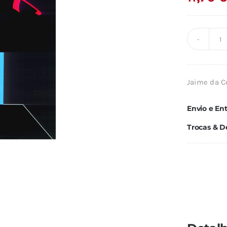
Q
d
A
Jaime da C
C
N
Envio e En
T
Trocas & D