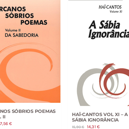
NOS SÓBRIOS POEMAS
HAÏ-CANTOS VOL XI – A
 II
SÁBIA IGNORÂNCIA
O
O
7,56
€
O
O
14,31
€
15,90
€