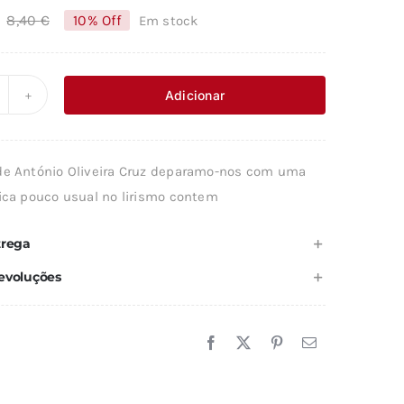
8,40
€
10% Off
Em stock
O
O
preço
preço
original
atual
Adicionar
uantidade
era:
é:
e
8,40 €.
7,56 €.
ANTARES
de António Oliveira Cruz deparamo-nos com uma
E
tica pouco usual no lirismo contem
MIGO
trega
L.II
evoluções
ÂNTICO
OS
ÂNTICOS