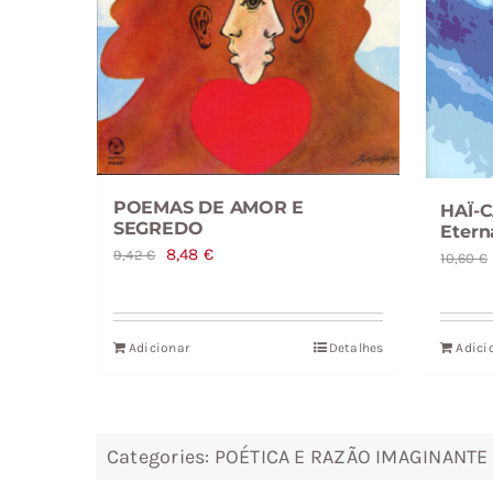
POEMAS DE AMOR E
HAÏ-C
SEGREDO
Etern
O
O
8,48
€
9,42
€
10,60
€
preço
preço
original
atual
era:
é:
Adicionar
Detalhes
Adici
9,42 €.
8,48 €.
Categories:
POÉTICA E RAZÃO IMAGINANTE