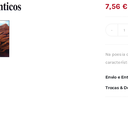
7,56
€
Q
d
C
Na poesia 
D
caracterís
A
-
Envio e En
VO
Trocas & D
/
C
D
C