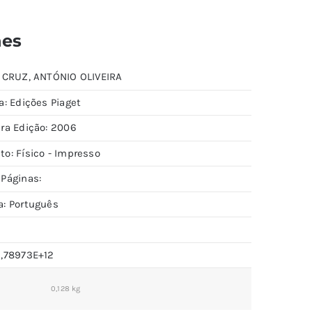
hes
: CRUZ, ANTÓNIO OLIVEIRA
a: Edições Piaget
ira Edição: 2006
to: Físico - Impresso
 Páginas:
a: Português
9,78973E+12
0,128 kg