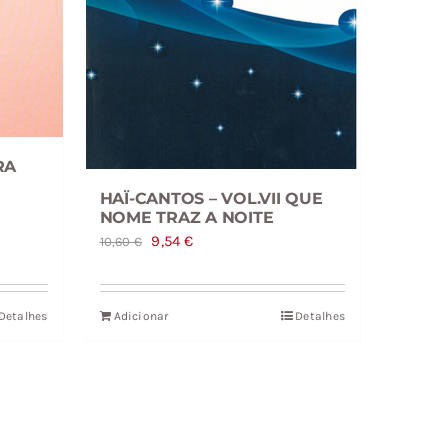
RA
HAÏ-CANTOS – VOL.VII QUE
NOME TRAZ A NOITE
O
O
9,54
€
10,60
€
preço
preço
original
atual
Detalhes
Adicionar
Detalhes
era:
é:
10,60 €.
9,54 €.