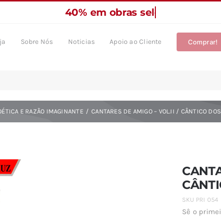
ja
Sobre Nós
Noticias
Apoio ao Cliente
Comprar!
OÉTICA E RAZÃO IMAGINANTE
CANTARES DE AMIGO – VOL.II / CÂNTICO DO
CANTA
CÂNTI
SKU
PRI 054
Sê o primei