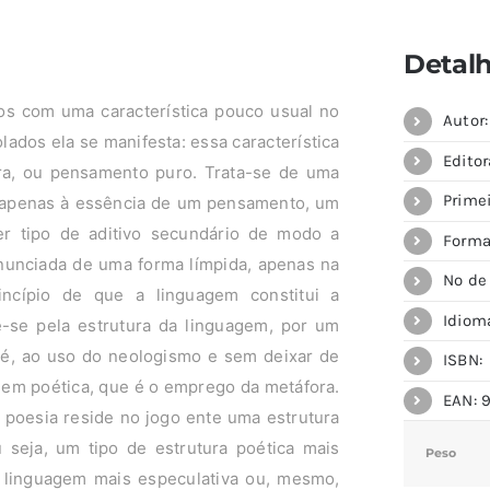
Detal
os com uma característica pouco usual no
Autor
lados ela se manifesta: essa característica
Editor
ura, ou pensamento puro. Trata-se de uma
Prime
e apenas à essência de um pensamento, um
r tipo de aditivo secundário de modo a
Forma
enunciada de uma forma límpida, apenas na
Nº de
incípio de que a linguagem constitui a
Idiom
e-se pela estrutura da linguagem, por um
té, ao uso do neologismo e sem deixar de
ISBN:
em poética, que é o emprego da metáfora.
EAN: 
a poesia reside no jogo ente uma estrutura
 seja, um tipo de estrutura poética mais
Peso
da linguagem mais especulativa ou, mesmo,