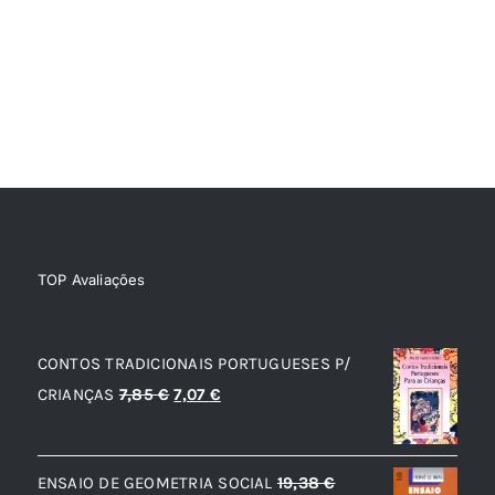
TOP Avaliações
TOP de Avaliações
CONTOS TRADICIONAIS PORTUGUESES P/
O
O
CRIANÇAS
7,85
€
7,07
€
preço
preço
original
atual
ENSAIO DE GEOMETRIA SOCIAL
19,38
€
era:
é: