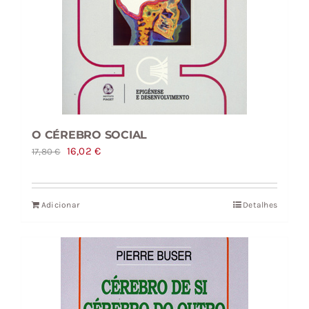
O CÉREBRO SOCIAL
O
O
16,02
€
17,80
€
preço
preço
original
atual
Adicionar
Detalhes
era:
é:
17,80 €.
16,02 €.