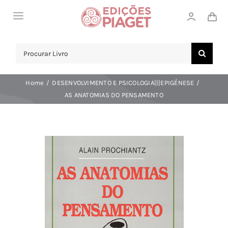
Skip
Toggle
to
Navigation
content
LOJA
Search
for:
SOBRE NÓS
Home
DESENVOLVIMENTO E PSICOLOGIA|||EPIGÉNESE
NOTICIAS
AS ANATOMIAS DO PENSAMENTO
APOIO AO CLIENTE
COMPRAR!