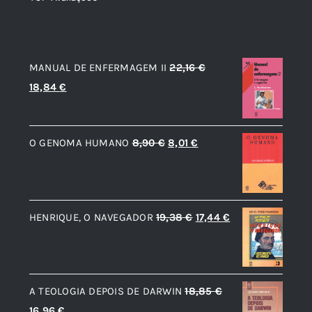
TOP de Avaliações
MANUAL DE ENFERMAGEM II
22,16
€
O
O
18,84
€
preço
preço
original
atual
O
O
O GENOMA HUMANO
8,90
€
8,01
€
era:
é:
preço
preço
22,16 €.
18,84 €.
original
atual
era:
é:
O
O
HENRIQUE, O NAVEGADOR
19,38
€
17,44
€
8,90 €.
8,01 €.
preço
preço
original
atual
era:
é:
A TEOLOGIA DEPOIS DE DARWIN
18,85
€
19,38 €.
17,44 €.
O
O
16,96
€