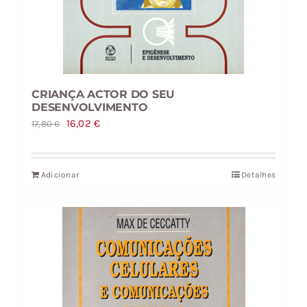
CRIANÇA ACTOR DO SEU
DESENVOLVIMENTO
O
O
16,02
€
17,80
€
preço
preço
original
atual
Adicionar
Detalhes
era:
é:
17,80 €.
16,02 €.