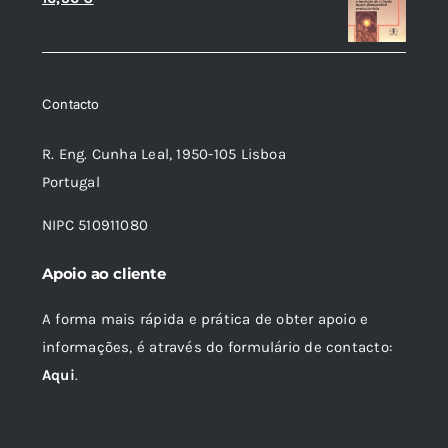
preço
preço
original
atual
era:
é:
Contacto
18,85 €.
16,96 €.
R. Eng. Cunha Leal, 1950-105 Lisboa
Portugal
NIPC 510911080
Apoio ao cliente
A forma mais rápida e prática de obter apoio e
informações, é através do formulário de contacto:
Aqui
.