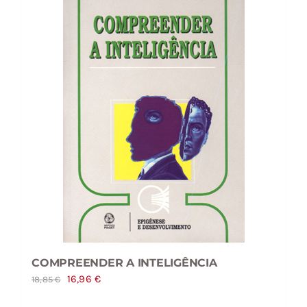
COMPREENDER A INTELIGÊNCIA
O
O
16,96
€
18,85
€
preço
preço