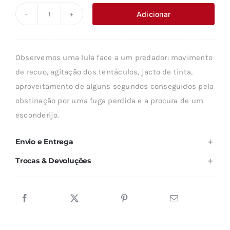
original
atual
Adicionar
Quantidade
era:
é:
de
15,00 €.
13,50 €.
AS
Observemos uma lula face a um predador: movimento
ANATOMIAS
de recuo, agitação dos tentáculos, jacto de tinta,
DO
aproveitamento de alguns segundos conseguidos pela
PENSAMENTO
obstinação por uma fuga perdida e a procura de um
esconderijo.
Envio e Entrega
Trocas & Devoluções