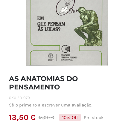
AS ANATOMIAS DO
PENSAMENTO
SKU
ED 070
Sê o primeiro a escrever uma avaliação.
13,50
€
15,00
€
10% Off
Em stock
O
O
preço
preço