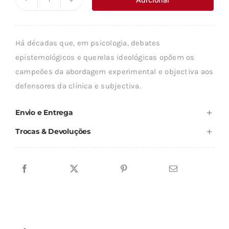
Quantidade
era:
é:
de
16,79 €.
15,12 €.
HISTÓRIA
Há décadas que, em psicologia, debates
DA
epistemológicos e querelas ideológicas opõem os
PSICOLOGIA
campeões da abordagem experimental e objectiva aos
defensores da clínica e subjectiva.
Envio e Entrega
Trocas & Devoluções