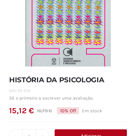
HISTÓRIA DA PSICOLOGIA
SKU
ED 074
Sê o primeiro a escrever uma avaliação.
15,12
€
16,79
€
10% Off
Em stock
O
O
preço
preço
original
atual
Adicionar