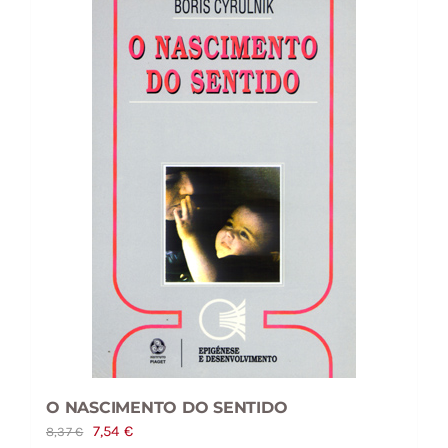
O NASCIMENTO DO SENTIDO
O
O
7,54
€
8,37
€