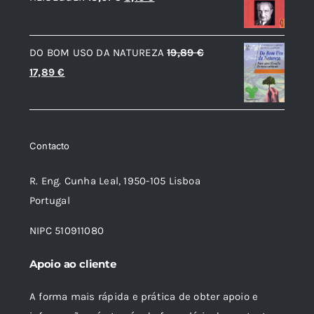
preço
preço
original
atual
DO BOM USO DA NATUREZA
19,89
€
era:
é:
O
O
17,89
€
13,61 €.
8,16 €.
preço
preço
original
atual
era:
é:
Contacto
19,89 €.
17,89 €.
R. Eng. Cunha Leal, 1950-105 Lisboa
Portugal
NIPC 510911080
Apoio ao cliente
A forma mais rápida e prática de obter apoio e