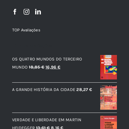
TOP Avaliações
TOP de Avaliações
OS QUATRO MUNDOS DO TERCEIRO
O
O
MUNDO
18,85
€
16,96
€
preço
preço
original
atual
A GRANDE HISTÓRIA DA CIDADE
28,27
€
era:
é:
18,85 €.
16,96 €.
VERDADE E LIBERDADE EM MARTIN
O
O
HEIDEGGER
13,61
€
8,16
€