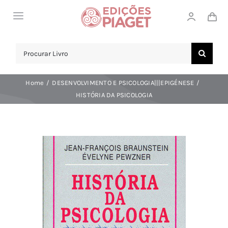
Skip
Toggle
to
Navigation
content
LOJA
Search
for:
SOBRE NÓS
Home
DESENVOLVIMENTO E PSICOLOGIA|||EPIGÉNESE
NOTICIAS
HISTÓRIA DA PSICOLOGIA
APOIO AO CLIENTE
COMPRAR!