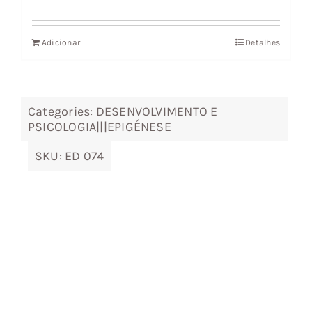
preço
preço
original
atual
Adicionar
Detalhes
era:
é:
8,37 €.
7,54 €.
Categories:
DESENVOLVIMENTO E
PSICOLOGIA|||EPIGÉNESE
SKU:
ED 074