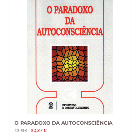
O PARADOXO DA AUTOCONSCIÊNCIA
O
O
20,27
€
22,51
€
preço
preço