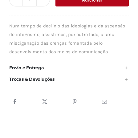
Quantidade
era:
é:
de
8,37 €.
7,54 €.
AS
Num tempo de declínio das ideologias e da ascensão
RELIGIÕES
do integrismo, assistimos, por outro lado, a uma
NO
miscigenação das crenças fomentada pelo
MUNDO
desenvolvimento dos meios de comunicação.
Envio e Entrega
Trocas & Devoluções