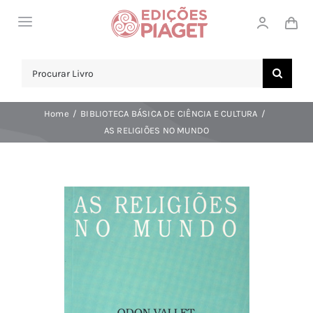
Skip
Toggle
to
Navigation
content
LOJA
Search
for:
SOBRE NÓS
Home
BIBLIOTECA BÁSICA DE CIÊNCIA E CULTURA
NOTICIAS
AS RELIGIÕES NO MUNDO
APOIO AO CLIENTE
COMPRAR!