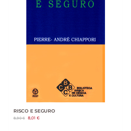
RISCO E SEGURO
O
O
8,01
€
8,90
€
preço
preço