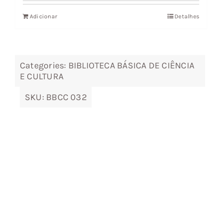
original
atual
Adicionar
Detalhes
era:
é:
8,90 €.
8,01 €.
Categories:
BIBLIOTECA BÁSICA DE CIÊNCIA
E CULTURA
SKU:
BBCC 032