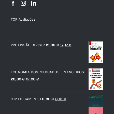
TOP Avaliações
TOP de Avaliações
O
O
PROFISSÃO DIRIGIR
19,08
€
17,17
€
preço
preço
original
atual
era:
é:
ECONOMIA DOS MERCADOS FINANCEIROS
19,08 €.
17,17 €.
O
O
20,00
€
12,00
€
preço
preço
original
atual
O
O
O MEDICAMENTO
8,90
€
8,01
€
era:
é:
preço
preço
20,00 €.
12,00 €.
original
atual