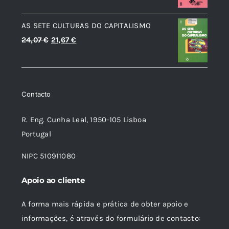
era:
é:
AS SETE CULTURAS DO CAPITALISMO
8,90 €.
8,01 €.
O
O
24,07
€
21,67
€
preço
preço
original
atual
era:
é:
Contacto
24,07 €.
21,67 €.
R. Eng. Cunha Leal, 1950-105 Lisboa
Portugal
NIPC 510911080
Apoio ao cliente
A forma mais rápida e prática de obter apoio e
informações, é através do formulário de contacto: