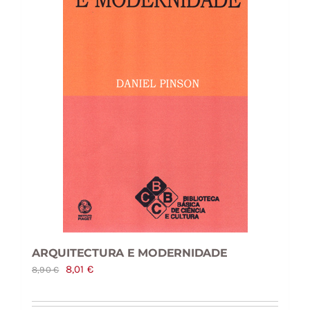
ARQUITECTURA E MODERNIDADE
O
O
8,01
€
8,90
€
preço
preço
original
atual