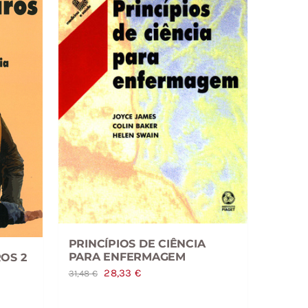
PRINCÍPIOS DE CIÊNCIA
PARA ENFERMAGEM
OS 2
O
O
28,33
€
31,48
€
preço
preço