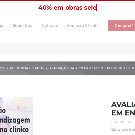
ja
Sobre Nós
Noticias
Apoio ao Cliente
Comprar!
me
MEDICINA E SAÚDE
AVALIAÇÃO DA APRENDIZAGEM EM ENSINO CLÍN
AVAL
EM EN
SKU
MS 055
Sê o primei