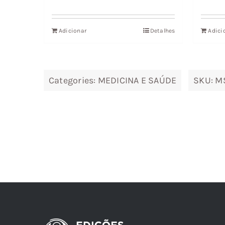
era:
é:
36,73 €.
33,06 €.
Adicionar
Detalhes
Adici
Categories:
MEDICINA E SAÚDE
SKU:
M