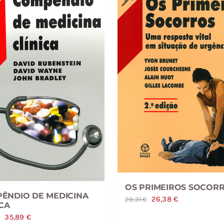
OS PRIMEIROS SOCORR
ÊNDIO DE MEDICINA
O
O
26,38
€
29,31
€
ICA
preço
preço
O
O
35,89
€
€