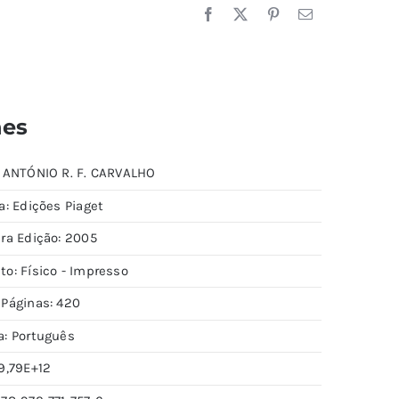
hes
: ANTÓNIO R. F. CARVALHO
a: Edições Piaget
ira Edição: 2005
to: Físico - Impresso
 Páginas: 420
a: Português
9,79E+12