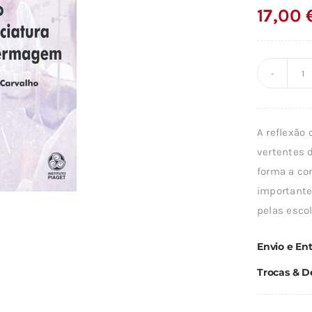
17,00
Q
d
A
A reflexão 
D
vertentes 
A
forma a co
E
importante
E
pelas escol
C
Envio e En
Trocas & D