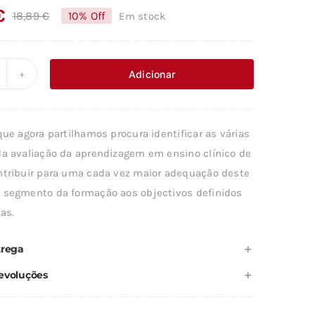
€
18,89
€
10% Off
Em stock
O
O
preço
preço
original
atual
Adicionar
uantidade
era:
é:
e
18,89 €.
17,00 €.
VALIAÇÃO
que agora partilhamos procura identificar as várias
A
da avaliação da aprendizagem em ensino clínico de
PRENDIZAGEM
ntribuir para uma cada vez maior adequação deste
M
 segmento da formação aos objectivos definidos
NSINO
as.
LÍNICO
trega
evoluções