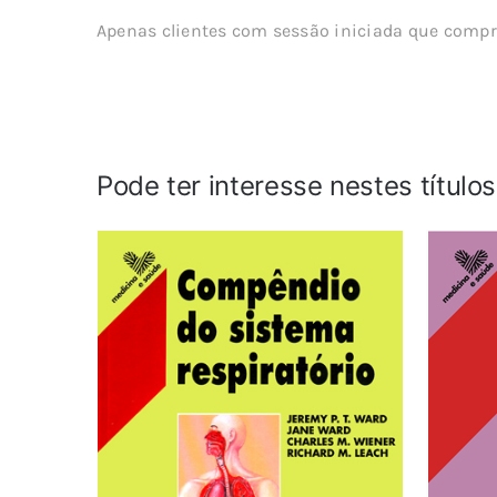
Apenas clientes com sessão iniciada que compr
Pode ter interesse nestes título