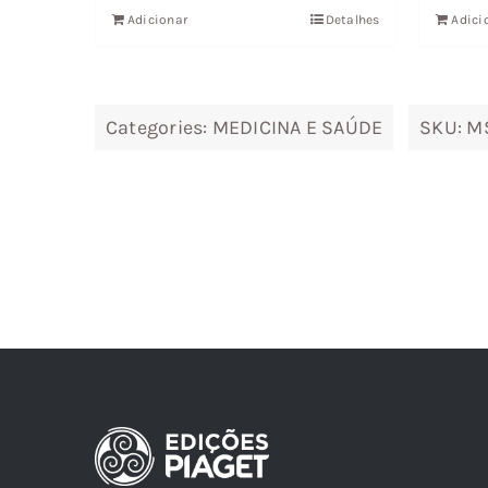
31,48 €.
28,33 €.
Adicionar
Detalhes
Adici
Categories:
MEDICINA E SAÚDE
SKU:
MS