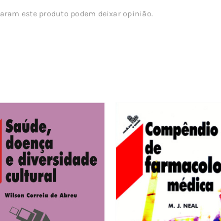
aram este produto podem deixar opinião.
s