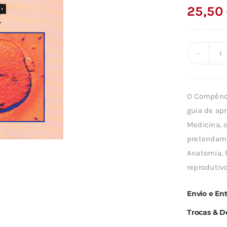
25,50
Q
d
C
O Compênd
D
guia de ap
R
Medicina, 
H
pretendam 
Anatomia, F
reprodutiv
Envio e En
Trocas & D