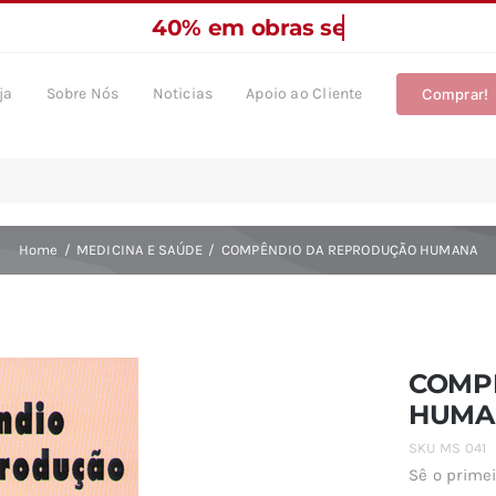
ja
Sobre Nós
Noticias
Apoio ao Cliente
Comprar!
Home
MEDICINA E SAÚDE
COMPÊNDIO DA REPRODUÇÃO HUMANA
COMP
HUMA
SKU
MS 041
Sê o primei