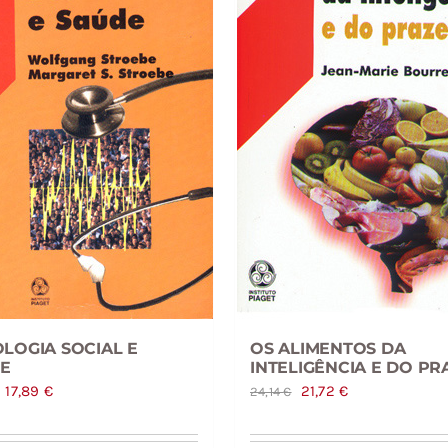
OLOGIA SOCIAL E
OS ALIMENTOS DA
E
INTELIGÊNCIA E DO PR
O
O
O
O
17,89
€
21,72
€
24,14
€
preço
preço
preço
preço
original
atual
original
atual