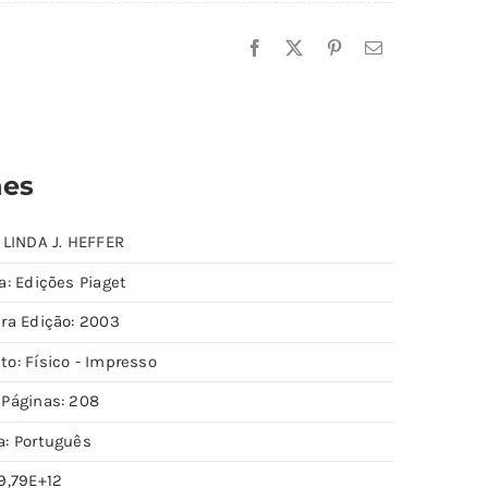
hes
 LINDA J. HEFFER
a: Edições Piaget
ira Edição: 2003
to: Físico - Impresso
 Páginas: 208
a: Português
9,79E+12