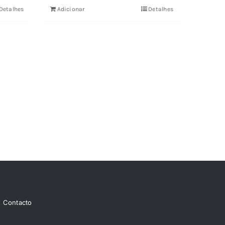
Detalhes
Adicionar
Detalhes
27,28 €.
24,56 €.
Contacto