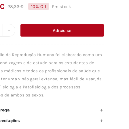
€
28,33
€
10% Off
Em stock
O
O
preço
preço
original
atual
Adicionar
uantidade
era:
é:
e
28,33 €.
25,50 €.
OMPÊNDIO
io da Reprodução Humana foi elaborado como um
A
rendizagem e de estudo para os estudantes de
EPRODUÇÃO
os médicos e todos os profissionais de saúde que
UMANA
ter uma visão geral extensa, mas fácil de usar, da
isiologia e Patofisiologia dos processos
os de ambos os sexos.
trega
evoluções