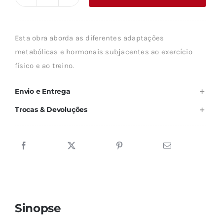
Quantidade
era:
é:
de
42,40 €.
25,44 €.
BIOQUÍMICA
Esta obra aborda as diferentes adaptações
DAS
metabólicas e hormonais subjacentes ao exercício
ATIVIDADES
físico e ao treino.
FÍSICAS
E
Envio e Entrega
DESPORTIVAS
Trocas & Devoluções
Sinopse