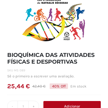
BIOQUÍMICA DAS ATIVIDADES
FÍSICAS E DESPORTIVAS
SKU
MS 089
Sê o primeiro a escrever uma avaliação.
25,44
€
42,40
€
40% Off
Em stock
O
O
preço
preço
original
atual
Adicionar