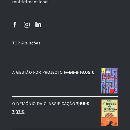
multidimensional.
TOP Avaliações
TOP de Avaliações
O
O
A GESTÃO POR PROJECTO
17,80
€
16,02
€
preço
preço
original
atual
era:
é:
O DEMÓNIO DA CLASSIFICAÇÃO
7,85
€
17,80 €.
16,02 €.
O
O
7,07
€
preço
preço
original
atual