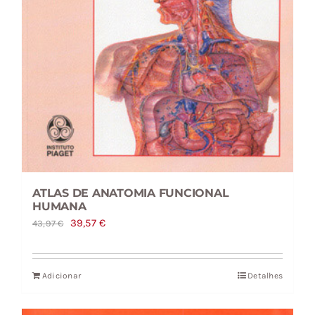
ATLAS DE ANATOMIA FUNCIONAL
HUMANA
O
O
39,57
€
43,97
€
preço
preço
original
atual
Adicionar
Detalhes
era:
é:
43,97 €.
39,57 €.