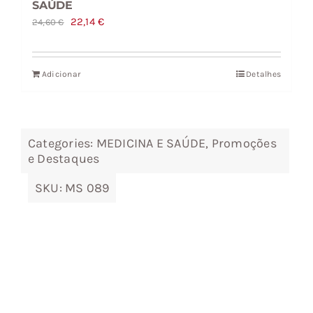
SAÚDE
O
O
22,14
€
24,60
€
preço
preço
original
atual
Adicionar
Detalhes
era:
é:
24,60 €.
22,14 €.
Categories:
MEDICINA E SAÚDE
,
Promoções
e Destaques
SKU:
MS 089