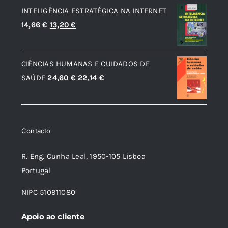
era:
é:
INTELIGÊNCIA ESTRATÉGICA NA INTERNET
7,85 €.
7,07 €.
O
O
14,66
€
13,20
€
preço
preço
original
atual
CIÊNCIAS HUMANAS E CUIDADOS DE
era:
é:
O
O
SAÚDE
24,60
€
22,14
€
14,66 €.
13,20 €.
preço
preço
original
atual
era:
é:
Contacto
24,60 €.
22,14 €.
R. Eng. Cunha Leal, 1950-105 Lisboa
Portugal
NIPC 510911080
Apoio ao cliente