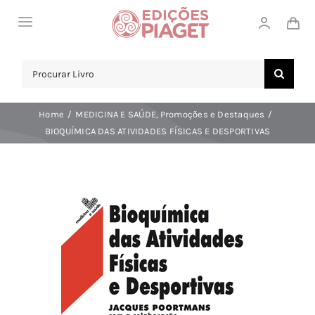
Skip
Toggle
to
Navigation
content
LOJA
Search
for:
SOBRE NÓS
Home
MEDICINA E SAÚDE
Promoções e Destaques
NOTICIAS
BIOQUÍMICA DAS ATIVIDADES FÍSICAS E DESPORTIVAS
APOIO AO CLIENTE
COMPRAR!