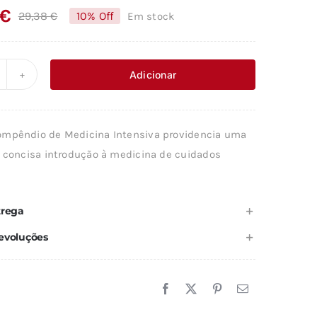
€
29,38
€
10% Off
Em stock
O
O
preço
preço
original
atual
Adicionar
uantidade
era:
é:
e
29,38 €.
26,45 €.
OMPÊNDIO
mpêndio de Medicina Intensiva providencia uma
E
e concisa introdução à medicina de cuidados
EDICINA
NTENSIVA
trega
evoluções