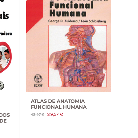
ATLAS DE ANATOMIA
FUNCIONAL HUMANA
O
O
39,57
€
43,97
€
DOS
ÚDE
preço
preço
original
atual