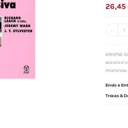
26,45
Q
d
C
SINOPSE Co
D
acessível 
M
intensivos.
I
Envio e En
Trocas & D