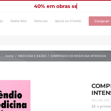
ja
Sobre Nós
Noticias
Apoio ao Cliente
Comprar!
Home
MEDICINA E SAÚDE
COMPÊNDIO DE MEDICINA INTENSIVA
COMPÊ
INTEN
SKU
MS 079
Sê o primei