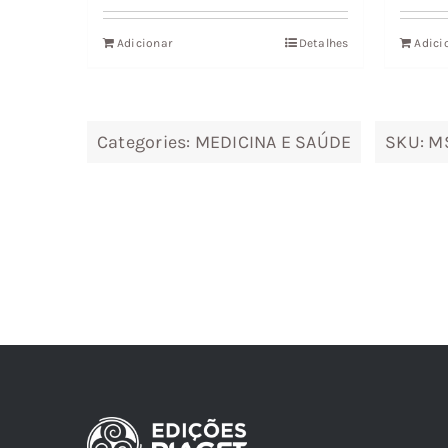
era:
é:
31,48 €.
28,33 €.
Adicionar
Detalhes
Adici
Categories:
MEDICINA E SAÚDE
SKU:
M