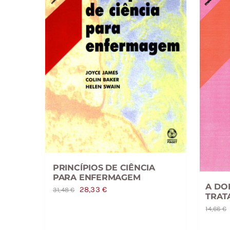
PRINCÍPIOS DE CIÊNCIA
PARA ENFERMAGEM
A DO
O
O
28,33
€
31,48
€
TRAT
preço
preço
14,66
€
original
atual