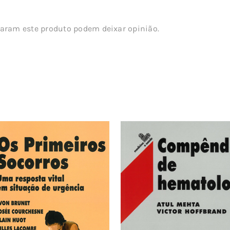
aram este produto podem deixar opinião.
s