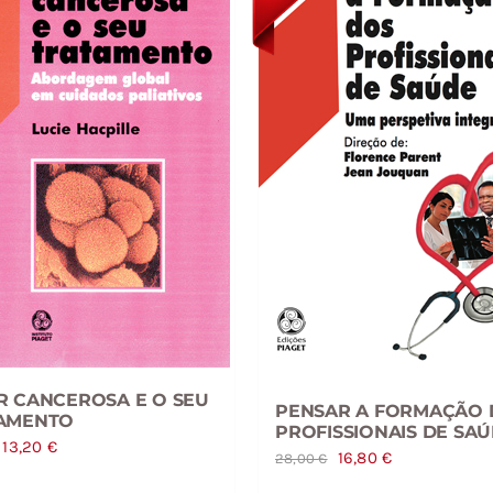
R CANCEROSA E O SEU
PENSAR A FORMAÇÃO 
AMENTO
PROFISSIONAIS DE SA
O
O
13,20
€
O
O
16,80
€
28,00
€
preço
preço
preço
preço