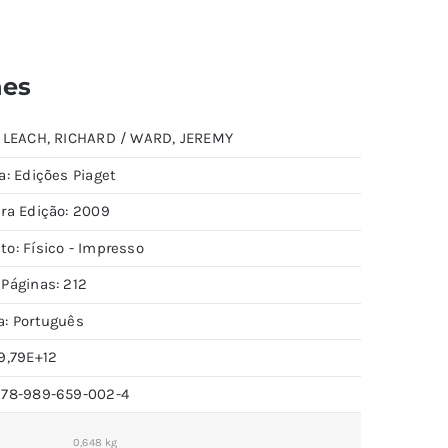
hes
: LEACH, RICHARD / WARD, JEREMY
a: Edições Piaget
ira Edição: 2009
to: Físico - Impresso
 Páginas: 212
a: Português
9,79E+12
978-989-659-002-4
0,648 kg