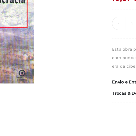
Q
d
C
Esta obra p
com audáci
era da cibe
Envio e En
Trocas & D