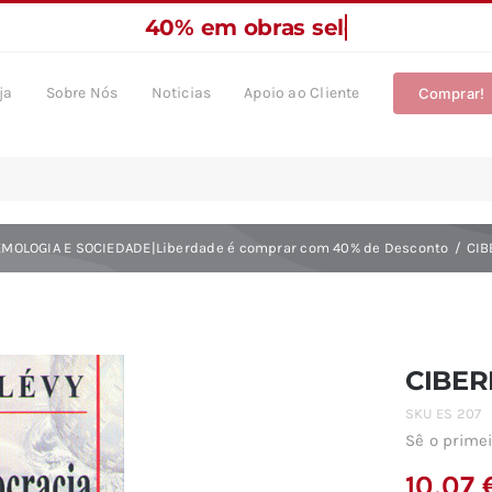
ja
Sobre Nós
Noticias
Apoio ao Cliente
Comprar!
EMOLOGIA E SOCIEDADE|Liberdade é comprar com 40% de Desconto
CIB
CIBE
SKU
ES 207
Sê o primei
10,07