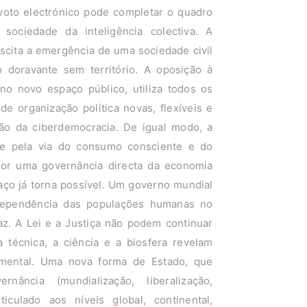
voto electrónico pode completar o quadro
ociedade da inteligência colectiva. A
cita a emergência de uma sociedade civil
 doravante sem território. A oposição à
e no novo espaço público, utiliza todos os
e organização política novas, flexíveis e
ão da ciberdemocracia. De igual modo, a
se pela via do consumo consciente e do
 por uma governância directa da economia
aço já torna possível. Um governo mundial
erdependência das populações humanas no
z. A Lei e a Justiça não podem continuar
 técnica, a ciência e a biosfera revelam
mental. Uma nova forma de Estado, que
ância (mundialização, liberalização,
iculado aos níveis global, continental,