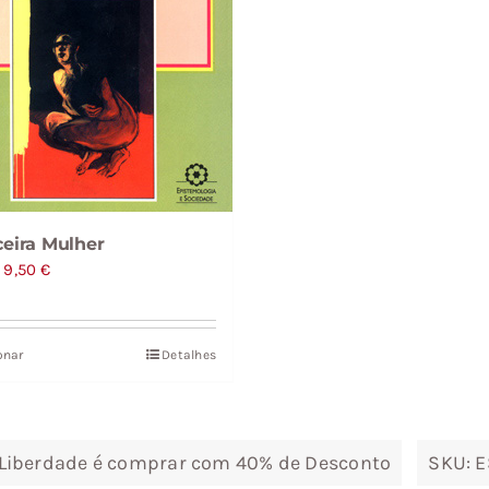
ceira Mulher
O
O
9,50
€
preço
preço
original
atual
onar
Detalhes
era:
é:
15,84 €.
9,50 €.
Liberdade é comprar com 40% de Desconto
SKU:
E