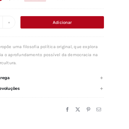
O
O
preço
preço
original
atual
Adicionar
uantidade
era:
é:
e
16,79 €.
10,07 €.
IBERDEMOCRACIA
ropõe uma filosofia política original, que explora
a o aprofundamento possível da democracia na
rcultura.
trega
evoluções