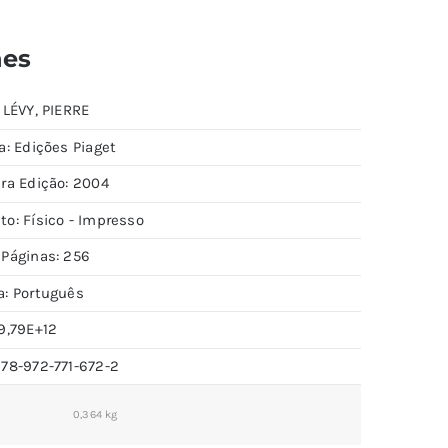
hes
 LÉVY, PIERRE
a: Edições Piaget
ira Edição: 2004
to: Físico - Impresso
 Páginas: 256
a: Português
9,79E+12
978-972-771-672-2
0,364 kg