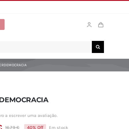
ERDEMOCRACIA
RDEMOCRACIA
ro a escrever uma avaliação.
€
16,79
€
40% Off
Em stock