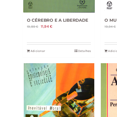
O CÉREBRO E A LIBERDADE
O MU
O
O
11,94
€
19,89
€
19,94
€
preço
preço
original
atual
era:
é:
Adicionar
Detalhes
Adici
19,89 €.
11,94 €.