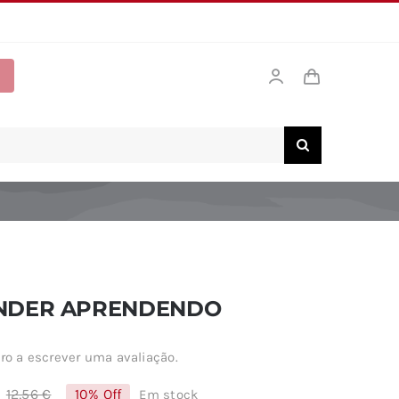
NDER APRENDENDO
ro a escrever uma avaliação.
12,56
€
10% Off
Em stock