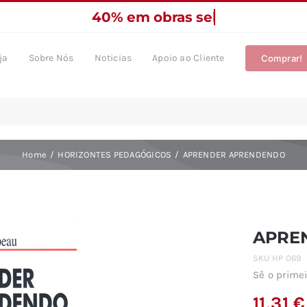
ja
Sobre Nós
Noticias
Apoio ao Cliente
Comprar!
Home
HORIZONTES PEDAGÓGICOS
APRENDER APRENDENDO
APRE
SKU
HP 069
Sê o primei
11,31
€