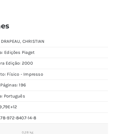
hes
: DRAPEAU, CHRISTIAN
a: Edições Piaget
ira Edição: 2000
to: Físico - Impresso
 Páginas: 196
a: Português
9,79E+12
978-972-8407-14-8
0,28 kg