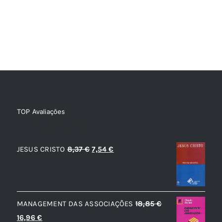
TOP Avaliações
TOP de Avaliações
O
O
JESUS CRISTO
8,37
€
7,54
€
preço
preço
original
atual
era:
é:
MANAGEMENT DAS ASSOCIAÇÕES
18,85
€
8,37 €.
7,54 €.
O
O
16,96
€