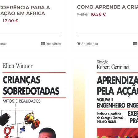
COMO APRENDE A CRI
COERÊNCIA PARA A
AÇÃO EM ÁFRICA
O
O
10,36
€
11,51
€
O
O
12,00
€
€
preço
preço
preço
preço
original
atual
original
atual
era:
é:
onar
Detalhes
Adicionar
era:
é:
11,51 €.
10,36 €.
20,00 €.
12,00 €.