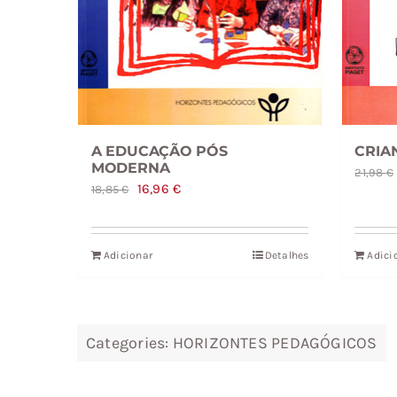
A EDUCAÇÃO PÓS
CRIA
MODERNA
21,98
€
O
O
16,96
€
18,85
€
preço
preço
original
atual
Adicionar
Detalhes
Adici
era:
é:
18,85 €.
16,96 €.
Categories:
HORIZONTES PEDAGÓGICOS