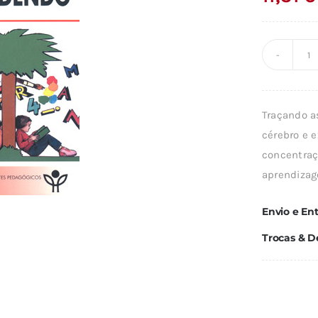
Q
d
A
Traçando a
A
cérebro e e
concentraç
aprendizag
Envio e En
Trocas & D