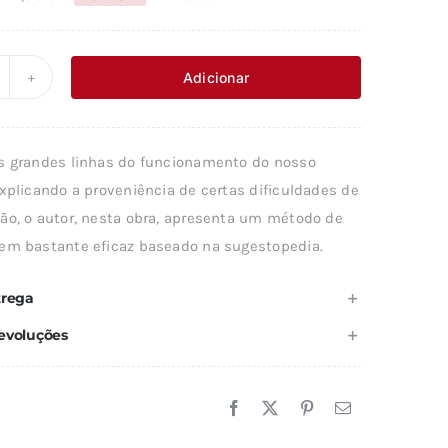
O
O
preço
preço
original
atual
Adicionar
uantidade
era:
é:
e
12,56 €.
11,31 €.
PRENDER
s grandes linhas do funcionamento do nosso
PRENDENDO
xplicando a proveniência de certas dificuldades de
ão, o autor, nesta obra, apresenta um método de
em bastante eficaz baseado na sugestopedia.
trega
evoluções