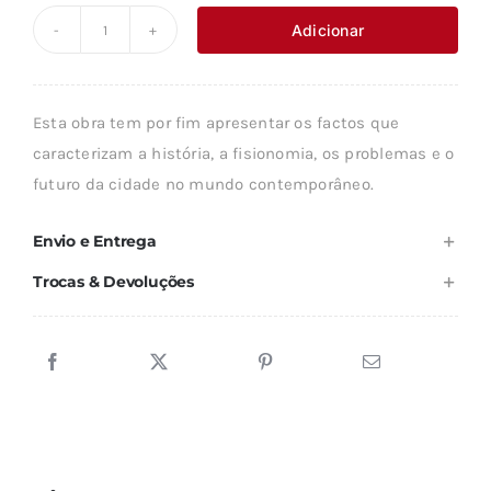
original
atual
Adicionar
Quantidade
era:
é:
de
22,51 €.
20,27 €.
CIDADES
Esta obra tem por fim apresentar os factos que
E
caracterizam a história, a fisionomia, os problemas e o
URBANISMO
futuro da cidade no mundo contemporâneo.
NO
MUNDO
Envio e Entrega
Trocas & Devoluções