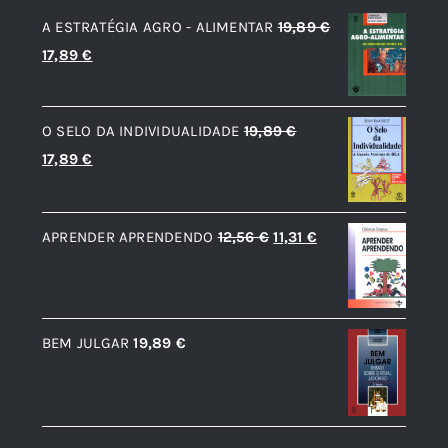
A ESTRATÉGIA AGRO - ALIMENTAR
19,89
€
O
O
17,89
€
preço
preço
original
atual
O SELO DA INDIVIDUALIDADE
19,89
€
era:
é:
O
O
17,89
€
19,89 €.
17,89 €.
preço
preço
original
atual
O
O
APRENDER APRENDENDO
12,56
€
11,31
€
era:
é:
preço
preço
19,89 €.
17,89 €.
original
atual
era:
é:
BEM JULGAR
19,89
€
12,56 €.
11,31 €.