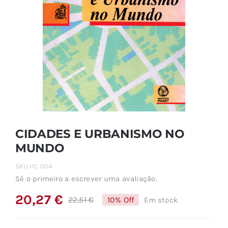
CIDADES E URBANISMO NO
MUNDO
SKU
HC 004
Sê o primeiro a escrever uma avaliação.
20,27
€
22,51
€
10% Off
Em stock
O
O
preço
preço