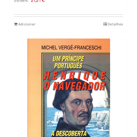
O
O
21,21
€
23,56
€
preço
preço
original
atual
Adicionar
Detalhes
era:
é:
23,56 €.
21,21 €.