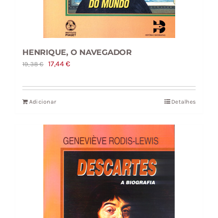
HENRIQUE, O NAVEGADOR
O
O
17,44
€
19,38
€
preço
preço
original
atual
Adicionar
Detalhes
era:
é:
19,38 €.
17,44 €.