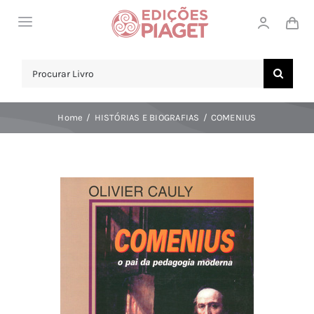
Skip
Toggle
to
Navigation
content
LOJA
Search
for:
SOBRE NÓS
Home
HISTÓRIAS E BIOGRAFIAS
COMENIUS
NOTICIAS
APOIO AO CLIENTE
COMPRAR!