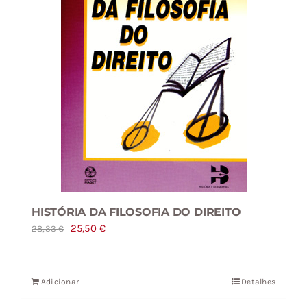
HISTÓRIA DA FILOSOFIA DO DIREITO
O
O
25,50
€
28,33
€
preço
preço
original
atual
Adicionar
Detalhes
era:
é:
28,33 €.
25,50 €.