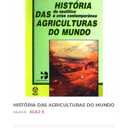
HISTÓRIA DAS AGRICULTURAS DO MUNDO
O
O
30,62
€
34,03
€
preço
preço
original
atual