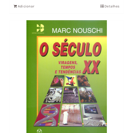
Adicionar
Detalhes
era:
é:
34,03 €.
30,62 €.