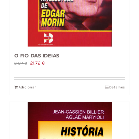
O FIO DAS IDEIAS
O
O
21,72
€
24,14
€
preço
preço
original
atual
Adicionar
Detalhes
era:
é:
24,14 €.
21,72 €.