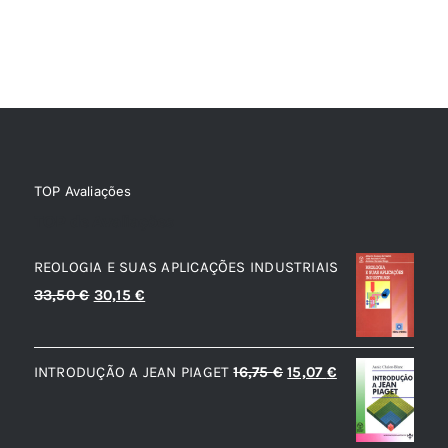
TOP Avaliações
TOP de Avaliações
REOLOGIA E SUAS APLICAÇÕES INDUSTRIAIS
O
O
33,50
€
30,15
€
preço
preço
original
atual
O
O
INTRODUÇÃO A JEAN PIAGET
16,75
€
15,07
€
era:
é:
preço
preço
33,50 €.
30,15 €.
original
atual