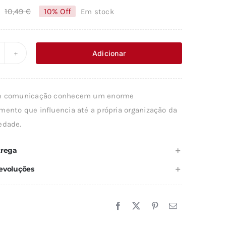
10,49
€
10% Off
Em stock
O
O
preço
preço
original
atual
Adicionar
uantidade
era:
é:
e
10,49 €.
9,44 €.
AS
de comunicação conhecem um enorme
UTO
mento que influencia até a própria organização da
edade.
STRADAS
A
trega
NFORMAÇÃO
evoluções