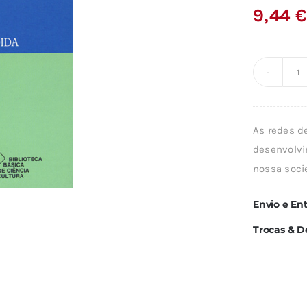
9,44
€
Q
d
D
As redes 
A
desenvolvi
-
nossa soci
E
D
Envio e En
I
Trocas & D