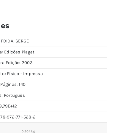
hes
: FDIDA, SERGE
a: Edições Piaget
ira Edição: 2003
to: Físico - Impresso
 Páginas: 140
a: Português
9,79E+12
978-972-771-528-2
0,204 kg