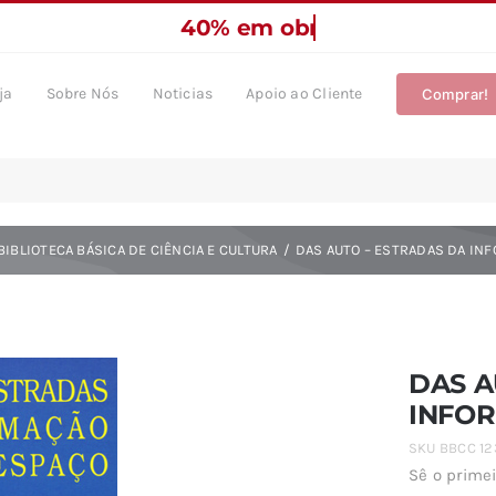
ja
Sobre Nós
Noticias
Apoio ao Cliente
Comprar!
BIBLIOTECA BÁSICA DE CIÊNCIA E CULTURA
DAS AUTO – ESTRADAS DA IN
DAS A
INFO
SKU
BBCC 12
Sê o primei