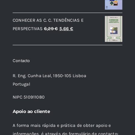
preço
preço
original
atual
CONHECER AS C. C. TENDÊNCIAS E
era:
é:
O
O
PERSPECTIVAS
6,29
€
5,66
€
13,12 €.
11,81 €.
preço
preço
original
atual
era:
é:
Contacto
6,29 €.
5,66 €.
R. Eng. Cunha Leal, 1950-105 Lisboa
Portugal
NIPC 510911080
Apoio ao cliente
A forma mais rápida e prática de obter apoio e
informações, é através do formulário de contacto: