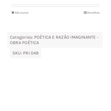
preço
preço
original
atual
Adicionar
Detalhes
era:
é:
10,47 €.
9,42 €.
Categories:
POÉTICA E RAZÃO IMAGINANTE -
OBRA POÉTICA
SKU:
PRI 049