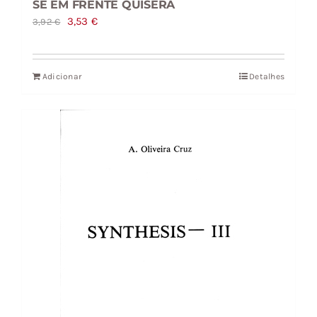
SE EM FRENTE QUISERA
O
O
3,53
€
3,92
€
preço
preço
original
atual
Adicionar
Detalhes
era:
é:
3,92 €.
3,53 €.