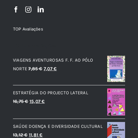
TOP Avaliações
TOP de Avaliações
VIAGENS AVENTUROSAS F. F. AO PÓLO
O
O
NORTE
7,85
€
7,07
€
preço
preço
original
atual
ESTRATÉGIA DO PROJECTO LATERAL
era:
é:
O
O
16,75
€
15,07
€
7,85 €.
7,07 €.
preço
preço
original
atual
SAÚDE DOENÇA E DIVERSIDADE CULTURAL
era:
é:
O
O
13,12
€
11,81
€
16,75 €.
15,07 €.