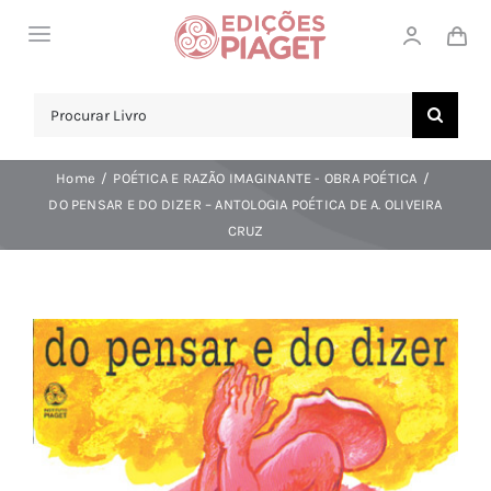
Skip
Toggle
to
Navigation
content
LOJA
Search
for:
SOBRE NÓS
Home
POÉTICA E RAZÃO IMAGINANTE - OBRA POÉTICA
NOTICIAS
DO PENSAR E DO DIZER – ANTOLOGIA POÉTICA DE A. OLIVEIRA
CRUZ
APOIO AO CLIENTE
COMPRAR!