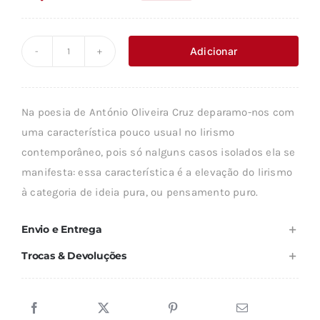
O
O
preço
preço
original
atual
Adicionar
Quantidade
era:
é:
de
14,69 €.
13,22 €.
DO
Na poesia de António Oliveira Cruz deparamo-nos com
PENSAR
uma característica pouco usual no lirismo
E
contemporâneo, pois só nalguns casos isolados ela se
DO
manifesta: essa característica é a elevação do lirismo
DIZER
à categoria de ideia pura, ou pensamento puro.
-
ANTOLOGIA
Envio e Entrega
POÉTICA
Trocas & Devoluções
DE
A.
OLIVEIRA