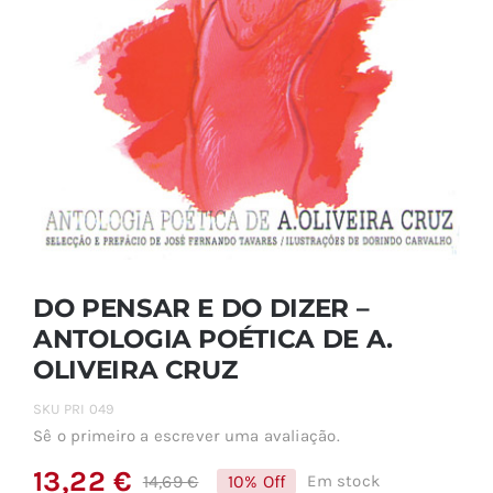
DO PENSAR E DO DIZER –
ANTOLOGIA POÉTICA DE A.
OLIVEIRA CRUZ
SKU
PRI 049
Sê o primeiro a escrever uma avaliação.
13,22
€
14,69
€
10% Off
Em stock