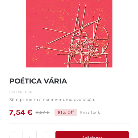
POÉTICA VÁRIA
SKU
PRI 036
Sê o primeiro a escrever uma avaliação.
7,54
€
8,37
€
10% Off
Em stock
O
O
preço
preço
original
atual
Adicionar