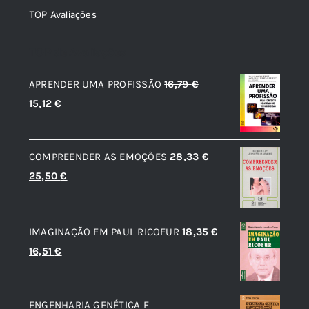
TOP Avaliações
TOP de Avaliações
APRENDER UMA PROFISSÃO
16,79
€
O
O
15,12
€
preço
preço
original
atual
COMPREENDER AS EMOÇÕES
28,33
€
era:
é:
O
O
25,50
€
16,79 €.
15,12 €.
preço
preço
original
atual
IMAGINAÇÃO EM PAUL RICOEUR
18,35
€
era:
é:
O
O
16,51
€
28,33 €.
25,50 €.
preço
preço
original
atual
ENGENHARIA GENÉTICA E
era:
é: