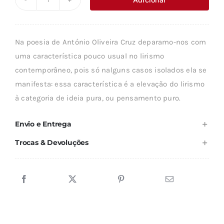
Quantidade
era:
é:
de
8,37 €.
7,54 €.
POÉTICA
Na poesia de António Oliveira Cruz deparamo-nos com
VÁRIA
uma característica pouco usual no lirismo
contemporâneo, pois só nalguns casos isolados ela se
manifesta: essa característica é a elevação do lirismo
à categoria de ideia pura, ou pensamento puro.
Envio e Entrega
Trocas & Devoluções