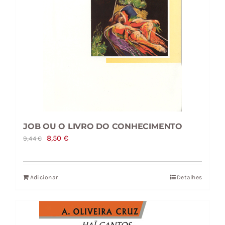
JOB OU O LIVRO DO CONHECIMENTO
O
O
8,50
€
9,44
€
preço
preço
original
atual
Adicionar
Detalhes
era:
é:
9,44 €.
8,50 €.