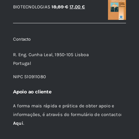
O
O
BIOTECNOLOGIAS
18,89
€
17,00
€
18,35 €.
16,51 €.
preço
preço
original
atual
era:
é:
Contacto
18,89 €.
17,00 €.
R. Eng. Cunha Leal, 1950-105 Lisboa
Portugal
NIPC 510911080
Apoio ao cliente
A forma mais rápida e prática de obter apoio e
informações, é através do formulário de contacto:
Aqui
.