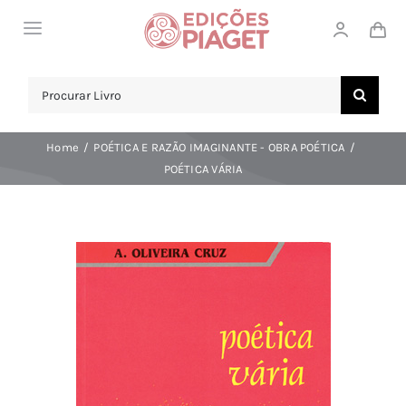
Skip
Toggle
to
Navigation
content
LOJA
Search
for:
SOBRE NÓS
Home
POÉTICA E RAZÃO IMAGINANTE - OBRA POÉTICA
NOTICIAS
POÉTICA VÁRIA
APOIO AO CLIENTE
COMPRAR!