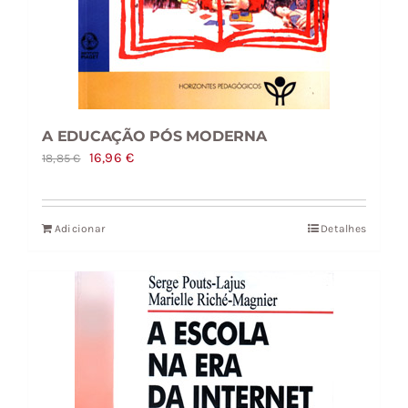
A EDUCAÇÃO PÓS MODERNA
O
O
16,96
€
18,85
€
preço
preço
original
atual
Adicionar
Detalhes
era:
é:
18,85 €.
16,96 €.