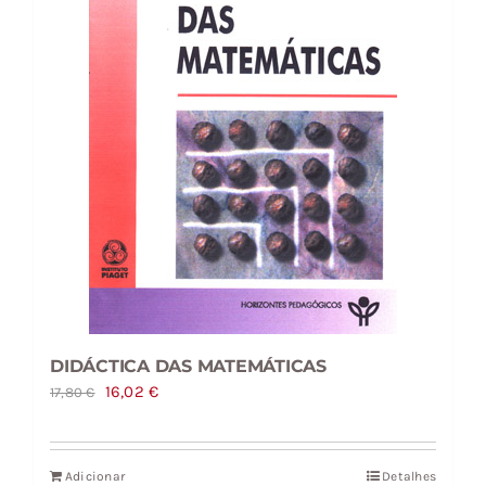
DIDÁCTICA DAS MATEMÁTICAS
O
O
16,02
€
17,80
€
preço
preço
original
atual
Adicionar
Detalhes
era:
é: