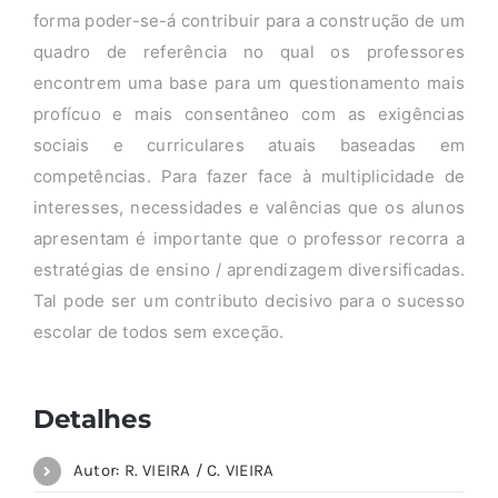
forma poder-se-á contribuir para a construção de um
quadro de referência no qual os professores
encontrem uma base para um questionamento mais
profícuo e mais consentâneo com as exigências
sociais e curriculares atuais baseadas em
competências. Para fazer face à multiplicidade de
interesses, necessidades e valências que os alunos
apresentam é importante que o professor recorra a
estratégias de ensino / aprendizagem diversificadas.
Tal pode ser um contributo decisivo para o sucesso
escolar de todos sem exceção.
Detalhes
Autor: R. VIEIRA / C. VIEIRA