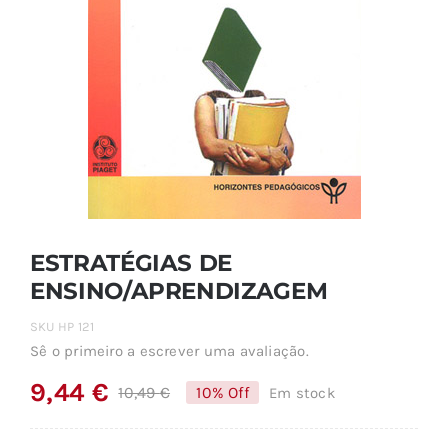
ESTRATÉGIAS DE
ENSINO/APRENDIZAGEM
SKU
HP 121
Sê o primeiro a escrever uma avaliação.
9,44
€
10,49
€
10% Off
Em stock
O
O
preço
preço