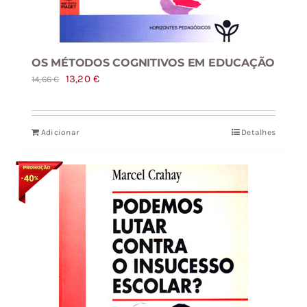
OS MÉTODOS COGNITIVOS EM EDUCAÇÃO
O
O
13,20
€
14,66
€
preço
preço
original
atual
Adicionar
Detalhes
era:
é:
14,66 €.
13,20 €.