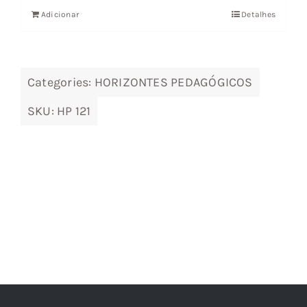
Adicionar
Detalhes
era:
é:
13,61 €.
12,25 €.
Categories:
HORIZONTES PEDAGÓGICOS
SKU:
HP 121