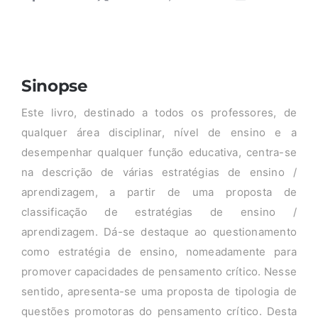
Sinopse
Este livro, destinado a todos os professores, de
qualquer área disciplinar, nível de ensino e a
desempenhar qualquer função educativa, centra-se
na descrição de várias estratégias de ensino /
aprendizagem, a partir de uma proposta de
classificação de estratégias de ensino /
aprendizagem. Dá-se destaque ao questionamento
como estratégia de ensino, nomeadamente para
promover capacidades de pensamento crítico. Nesse
sentido, apresenta-se uma proposta de tipologia de
questões promotoras do pensamento crítico. Desta