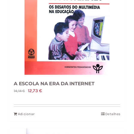
A ESCOLA NA ERA DA INTERNET
O
O
12,73
€
14,14
€
preço
preço
original
atual
Adicionar
Detalhes
era:
é:
14,14 €.
12,73 €.