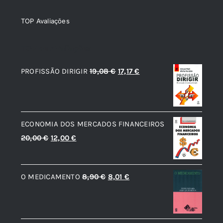
TOP Avaliações
TOP de Avaliações
O
O
PROFISSÃO DIRIGIR
19,08
€
17,17
€
preço
preço
original
atual
era:
é:
ECONOMIA DOS MERCADOS FINANCEIROS
19,08 €.
17,17 €.
O
O
20,00
€
12,00
€
preço
preço
original
atual
O
O
O MEDICAMENTO
8,90
€
8,01
€
era:
é:
preço
preço
20,00 €.
12,00 €.
original
atual
era:
é: