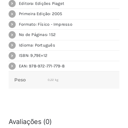
Editora: Edições Piaget
Primeira Edição: 2005
Formato: Físico - Impresso
Nº de Páginas: 152
Idioma: Português
ISBN: 9,79E+12
EAN: 978-972-771-779-8
Peso
0,22 kg
Avaliações (0)