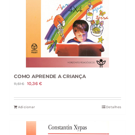
COMO APRENDE A CRIANÇA
O
O
10,36
€
11,51
€
preço
preço
original
atual
Adicionar
Detalhes
era:
é:
11,51 €.
10,36 €.