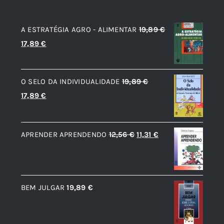
TOP de Avaliações
A ESTRATÉGIA AGRO - ALIMENTAR
19,89
€
O
O
17,89
€
preço
preço
original
atual
O SELO DA INDIVIDUALIDADE
19,89
€
era:
é:
O
O
17,89
€
19,89 €.
17,89 €.
preço
preço
original
atual
O
O
APRENDER APRENDENDO
12,56
€
11,31
€
era:
é:
preço
preço
19,89 €.
17,89 €.
original
atual
era:
é:
BEM JULGAR
19,89
€
12,56 €.
11,31 €.