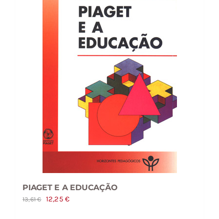
PIAGET E A EDUCAÇÃO
O
O
12,25
€
13,61
€
preço
preço