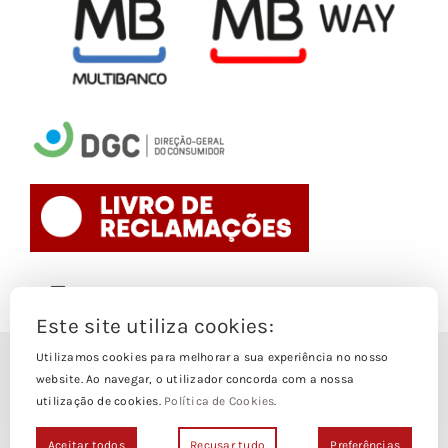
Toggle
Navigation
Este site utiliza cookies:
Politica de Cookies
Utilizamos cookies para melhorar a sua experiência no nosso
© Copyright 1988- 2026
website. Ao navegar, o utilizador concorda com a nossa
utilização de cookies.
Política de Cookies
.
Loja Edições Piaget by
Piaget Ensino Superior
| Todos os
Termos e Condições
direitos Reservados | Powered by
NetWiz Systems
Aceitar todos
Recusar tudo
Preferências