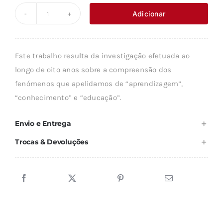
original
atual
Adicionar
Quantidade
era:
é:
de
19,89 €.
17,89 €.
A
Este trabalho resulta da investigação efetuada ao
EDUCAÇÃO
longo de oito anos sobre a compreensão dos
COMO
fenómenos que apelidamos de “aprendizagem”,
PROCESSO
“conhecimento” e “educação”.
AUTO
ORGANIZATIVO
Envio e Entrega
Trocas & Devoluções