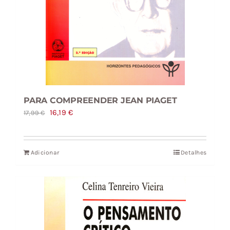
PARA COMPREENDER JEAN PIAGET
O
O
16,19
€
17,99
€
preço
preço
original
atual
Adicionar
Detalhes
era:
é:
17,99 €.
16,19 €.