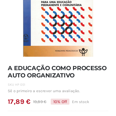
A EDUCAÇÃO COMO PROCESSO
AUTO ORGANIZATIVO
SKU
HP 051
Sê o primeiro a escrever uma avaliação.
17,89
€
19,89
€
10% Off
Em stock
O
O
preço
preço