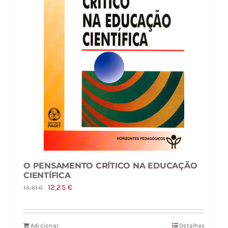
O PENSAMENTO CRÍTICO NA EDUCAÇÃO
CIENTÍFICA
O
O
12,25
€
13,61
€
preço
preço
original
atual
Adicionar
Detalhes