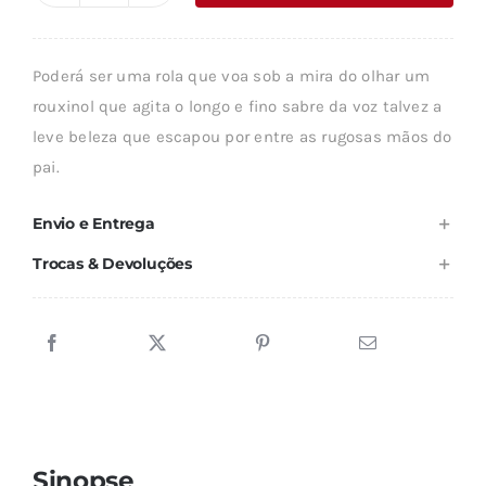
era:
é:
de
8,40 €.
7,56 €.
FAGULHAS
Poderá ser uma rola que voa sob a mira do olhar um
rouxinol que agita o longo e fino sabre da voz talvez a
leve beleza que escapou por entre as rugosas mãos do
pai.
Envio e Entrega
Trocas & Devoluções
Sinopse