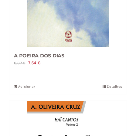
A POEIRA DOS DIAS
O
O
7,54
€
8,37
€
preço
preço
original
atual
Adicionar
Detalhes
era:
é:
8,37 €.
7,54 €.