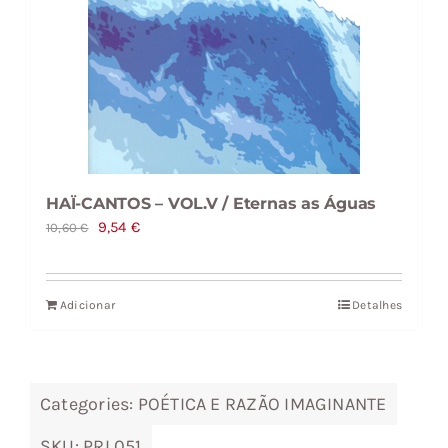
HAÏ-CANTOS – VOL.V / Eternas as Águas
O
O
9,54
€
10,60
€
preço
preço
original
atual
Adicionar
Detalhes
era:
é:
10,60 €.
9,54 €.
Categories:
POÉTICA E RAZÃO IMAGINANTE
SKU:
PRI 051