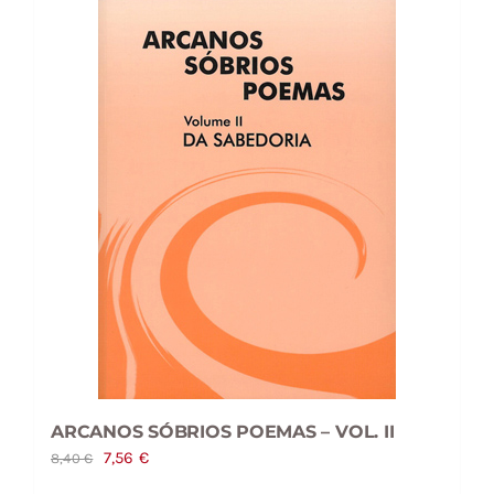
ARCANOS SÓBRIOS POEMAS – VOL. II
O
O
7,56
€
8,40
€
preço
preço