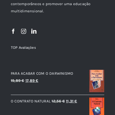
contemporâneos e promover uma educação
multidimensional.
TOP Avaliações
TOP de Avaliações
PARA ACABAR COM O DARWINISMO
O
O
19,89
€
17,89
€
preço
preço
original
atual
O
O
O CONTRATO NATURAL
12,56
€
11,31
€
era:
é:
preço
preço
19,89 €.
17,89 €.