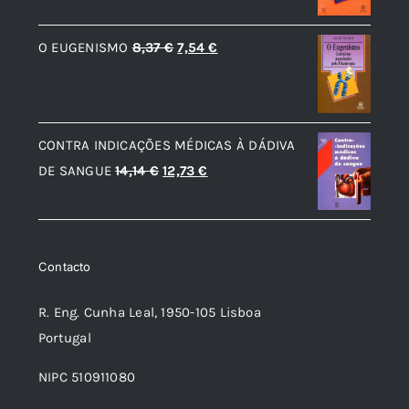
original
atual
era:
é:
O
O
O EUGENISMO
8,37
€
7,54
€
12,56 €.
11,31 €.
preço
preço
original
atual
era:
é:
CONTRA INDICAÇÕES MÉDICAS À DÁDIVA
8,37 €.
7,54 €.
O
O
DE SANGUE
14,14
€
12,73
€
preço
preço
original
atual
era:
é:
Contacto
14,14 €.
12,73 €.
R. Eng. Cunha Leal, 1950-105 Lisboa
Portugal
NIPC 510911080