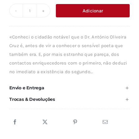
original
atual
Adicionar
Quantidade
era:
é:
de
10,60 €.
9,54 €.
HAÏ-
«Conheci o cidadão notável que o Dr. António Oliveira
CANTOS
Cruz é, antes de vir a conhecer o sensível poeta que
VOL
também era. E, por mais estranho que pareça, dos
III
contactos enriquecedores com o primeiro, não deduzi
-
no imediato a existência do segundo…
ROCHA
VIVA
Envio e Entrega
Trocas & Devoluções