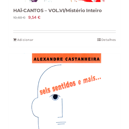
HAÏ-CANTOS – VOL.VI/Mistério Inteiro
O
O
9,54
€
10,60
€
preço
preço
original
atual
Adicionar
Detalhes
era:
é:
10,60 €.
9,54 €.