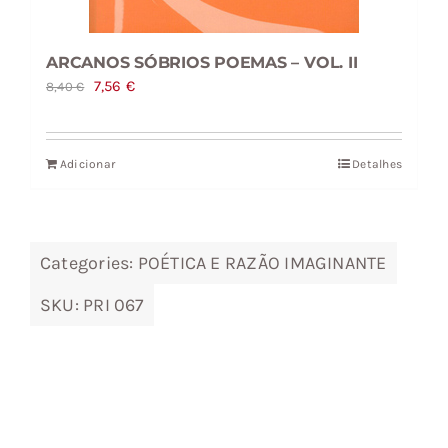
ARCANOS SÓBRIOS POEMAS – VOL. II
O
O
7,56
€
8,40
€
preço
preço
original
atual
Adicionar
Detalhes
era:
é:
8,40 €.
7,56 €.
Categories:
POÉTICA E RAZÃO IMAGINANTE
SKU:
PRI 067