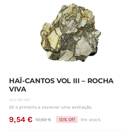
HAÏ-CANTOS VOL III – ROCHA
VIVA
SKU
PRI 067
Sê o primeiro a escrever uma avaliação.
9,54
€
10,60
€
10% Off
Em stock
O
O
preço
preço