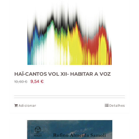
HAÏ-CANTOS VOL XII- HABITAR A VOZ
O
O
9,54
€
10,60
€
preço
preço
original
atual
Adicionar
Detalhes
era:
é:
10,60 €.
9,54 €.