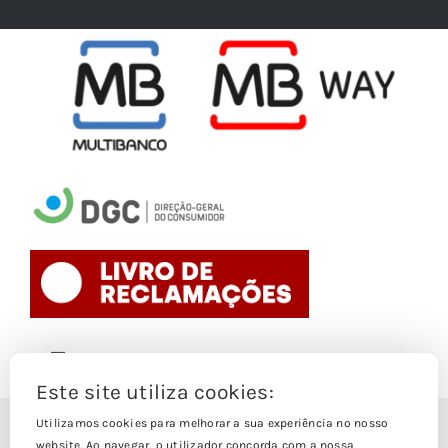
Este site utiliza cookies:
Toggle
Navigation
Utilizamos cookies para melhorar a sua experiência no nosso
website. Ao navegar, o utilizador concorda com a nossa