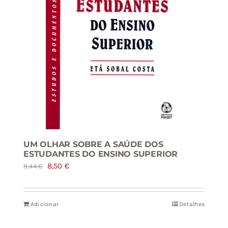
UM OLHAR SOBRE A SAÚDE DOS
ESTUDANTES DO ENSINO SUPERIOR
O
O
8,50
€
9,44
€
preço
preço
original
atual
Adicionar
Detalhes
era:
é:
9,44 €.
8,50 €.