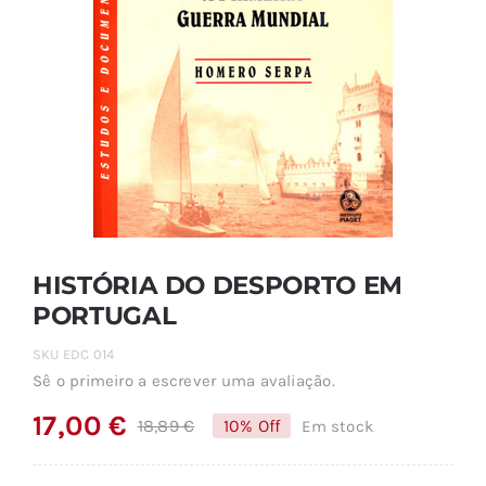
HISTÓRIA DO DESPORTO EM
PORTUGAL
SKU
EDC 014
Sê o primeiro a escrever uma avaliação.
17,00
€
18,89
€
10% Off
Em stock
O
O
preço
preço