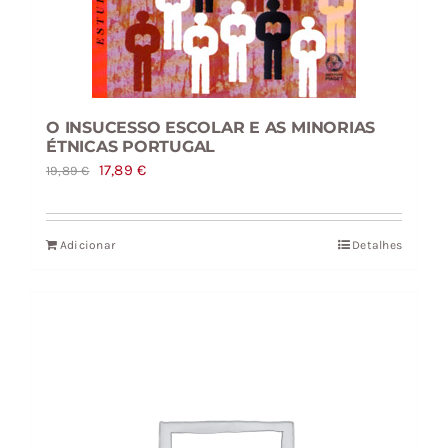
O INSUCESSO ESCOLAR E AS MINORIAS
ÉTNICAS PORTUGAL
O
O
17,89
€
19,89
€
preço
preço
original
atual
Adicionar
Detalhes
era:
é:
19,89 €.
17,89 €.