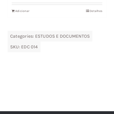
original
atual
Adicionar
Detalhes
era:
é:
9,42 €.
8,48 €.
Categories:
ESTUDOS E DOCUMENTOS
SKU:
EDC 014