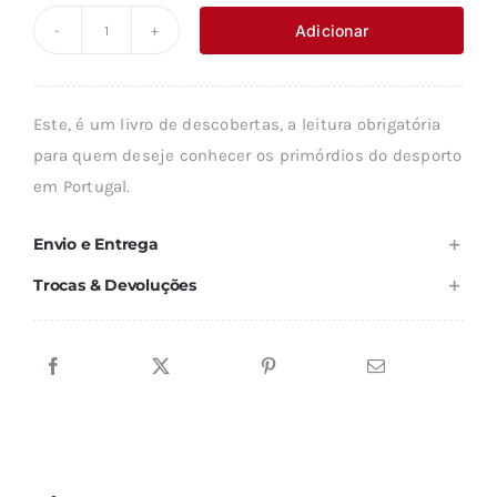
original
atual
Adicionar
Quantidade
era:
é:
de
18,89 €.
17,00 €.
HISTÓRIA
Este, é um livro de descobertas, a leitura obrigatória
DO
para quem deseje conhecer os primórdios do desporto
DESPORTO
em Portugal.
EM
PORTUGAL
Envio e Entrega
Trocas & Devoluções