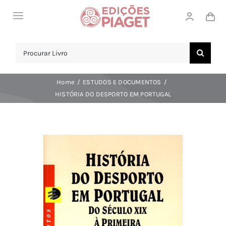
Skip
Toggle
to
Navigation
content
LOJA
Search
for:
SOBRE NÓS
Home
ESTUDOS E DOCUMENTOS
NOTICIAS
HISTÓRIA DO DESPORTO EM PORTUGAL
APOIO AO CLIENTE
COMPRAR!