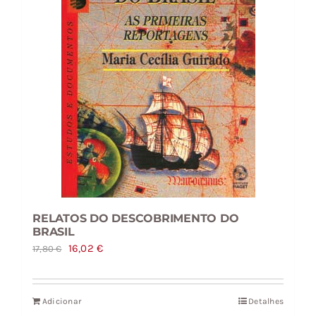
RELATOS DO DESCOBRIMENTO DO
BRASIL
O
O
16,02
€
17,80
€
preço
preço
original
atual
Adicionar
Detalhes
era:
é: