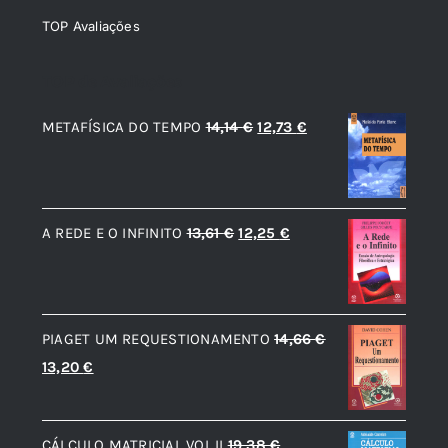
TOP Avaliações
TOP de Avaliações
O
O
METAFÍSICA DO TEMPO
14,14
€
12,73
€
preço
preço
original
atual
era:
é:
O
O
A REDE E O INFINITO
13,61
€
12,25
€
14,14 €.
12,73 €.
preço
preço
original
atual
era:
é:
PIAGET UM REQUESTIONAMENTO
14,66
€
13,61 €.
12,25 €.
O
O
13,20
€
preço
preço