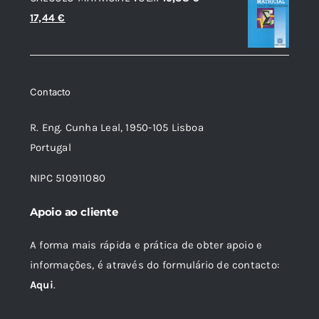
original
atual
CÁLCULO MATRICIAL VOL.II
19,38
€
era:
é:
O
O
17,44
€
14,66 €.
13,20 €.
preço
preço
original
atual
era:
é:
Contacto
19,38 €.
17,44 €.
R. Eng. Cunha Leal, 1950-105 Lisboa
Portugal
NIPC 510911080
Apoio ao cliente
A forma mais rápida e prática de obter apoio e
informações, é através do formulário de contacto:
Aqui
.