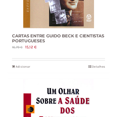
CARTAS ENTRE GUIDO BECK E CIENTISTAS
PORTUGUESES
O
O
15,12
€
16,79
€
preço
preço
original
atual
Adicionar
Detalhes
era:
é:
16,79 €.
15,12 €.