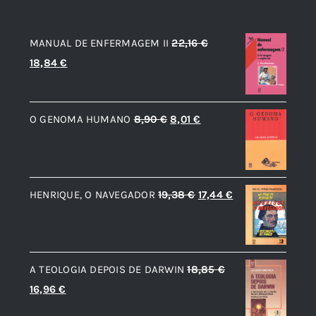
TOP de Avaliações
MANUAL DE ENFERMAGEM II
22,16
€
O
O
18,84
€
preço
preço
original
atual
O
O
O GENOMA HUMANO
8,90
€
8,01
€
era:
é:
preço
preço
22,16 €.
18,84 €.
original
atual
era:
é:
O
O
HENRIQUE, O NAVEGADOR
19,38
€
17,44
€
8,90 €.
8,01 €.
preço
preço
original
atual
era:
é:
A TEOLOGIA DEPOIS DE DARWIN
18,85
€
19,38 €.
17,44 €.
O
O
16,96
€
preço
preço