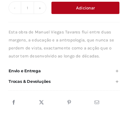
original
atual
Adicionar
Quantidade
era:
é:
de
19,89 €.
17,89 €.
O
Esta obra de Manuel Viegas Tavares flui entre duas
INSUCESSO
margens, a educação e a antropologia, que nunca se
ESCOLAR
perdem de vista, exactamente como a acção que o
E
autor tem desenvolvido ao longo de décadas.
AS
MINORIAS
Envio e Entrega
ÉTNICAS
Trocas & Devoluções
PORTUGAL