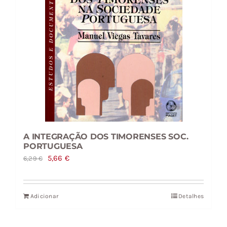
A INTEGRAÇÃO DOS TIMORENSES SOC.
PORTUGUESA
O
O
5,66
€
6,29
€
preço
preço
original
atual
Adicionar
Detalhes
era:
é:
6,29 €.
5,66 €.