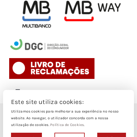
Toggle
Navigation
Este site utiliza cookies:
Politica de Cookies
Utilizamos cookies para melhorar a sua experiência no nosso
© Copyright 1988- 2026
website. Ao navegar, o utilizador concorda com a nossa
utilização de cookies.
Política de Cookies
.
Loja Edições Piaget by
Piaget Ensino Superior
| Todos os
Termos e Condições
direitos Reservados | Powered by
NetWiz Systems