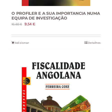
O PROFILER E A SUA IMPORTANCIA NUMA
EQUIPA DE INVESTIGAÇÃO
O
O
9,54
€
10,60
€
preço
preço
original
atual
Adicionar
Detalhes
era:
é:
10,60 €.
9,54 €.