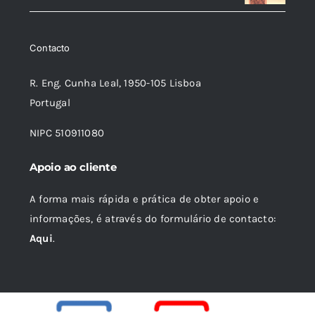
original
atual
era:
é:
Contacto
18,85 €.
16,96 €.
R. Eng. Cunha Leal, 1950-105 Lisboa
Portugal
NIPC 510911080
Apoio ao cliente
A forma mais rápida e prática de obter apoio e
informações, é através do formulário de contacto:
Aqui
.