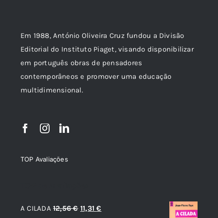
Em 1988, António Oliveira Cruz fundou a Divisão
Editorial do Instituto Piaget, visando disponibilizar
em português obras de pensadores
contemporâneos e promover uma educação
multidimensional.
TOP Avaliações
TOP de Avaliações
O
O
A CILADA
12,56
€
11,31
€