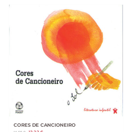
8,40 €.
7,56 €.
CORES DE CANCIONEIRO
O
O