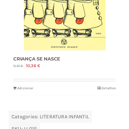
CRIANÇA SE NASCE
O
O
10,36
€
11,51
€
preço
preço
original
atual
Adicionar
Detalhes
era:
é:
11,51 €.
10,36 €.
Categories:
LITERATURA INFANTIL
SKU:
LI 015