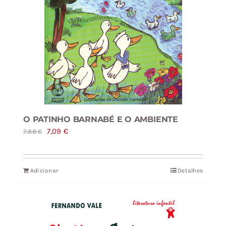
O PATINHO BARNABÉ E O AMBIENTE
O
O
7,09
€
7,88
€
preço
preço
original
atual
Adicionar
Detalhes
era:
é:
7,88 €.
7,09 €.