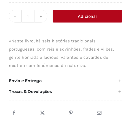
preço
preço
original
atual
Adicionar
Quantidade
era:
é:
de
13,64 €.
12,27 €.
HISTÓRIAS
«Neste livro, há seis histórias tradicionais
PORTUGUESAS
portuguesas, com reis e advinhões, frades e vilões,
E
gente honrada e ladrões, valentes e covardes de
BRASILEIRAS
mistura com fenómenos da natureza.
PARA
AS
Envio e Entrega
CRIANÇAS
Trocas & Devoluções