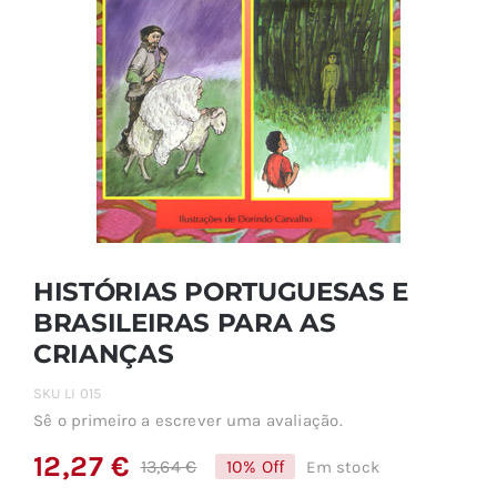
HISTÓRIAS PORTUGUESAS E
BRASILEIRAS PARA AS
CRIANÇAS
SKU
LI 015
Sê o primeiro a escrever uma avaliação.
12,27
€
13,64
€
10% Off
Em stock
O
O