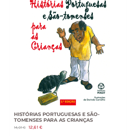
HISTÓRIAS PORTUGUESAS E SÃO-
TOMENSES PARA AS CRIANÇAS
O
O
12,61
€
14,01
€
preço
preço