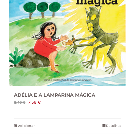
ADÉLIA E A LAMPARINA MÁGICA
O
O
7,56
€
8,40
€
preço
preço
original
atual
Adicionar
Detalhes
era:
é: