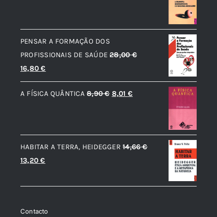
preço
preço
original
atual
era:
é:
PENSAR A FORMAÇÃO DOS
12,56 €.
11,31 €.
PROFISSIONAIS DE SAÚDE
28,00
€
O
O
16,80
€
preço
preço
O
O
A FÍSICA QUÂNTICA
8,90
€
8,01
€
original
atual
preço
preço
era:
é:
original
atual
28,00 €.
16,80 €.
era:
é:
HABITAR A TERRA, HEIDEGGER
14,66
€
8,90 €.
8,01 €.
O
O
13,20
€
preço
preço
original
atual
era:
é:
Contacto
14,66 €.
13,20 €.