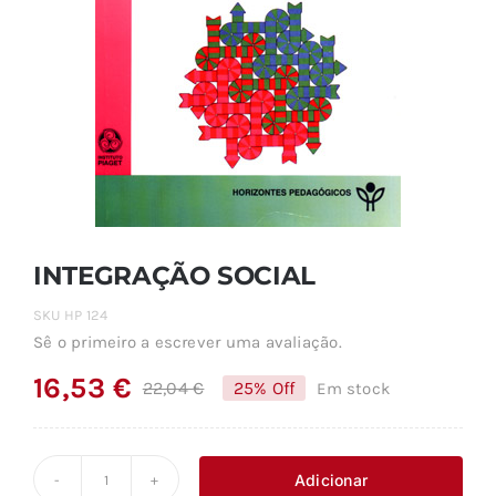
INTEGRAÇÃO SOCIAL
SKU
HP 124
Sê o primeiro a escrever uma avaliação.
16,53
€
22,04
€
25% Off
Em stock
O
O
preço
preço
original
atual
Adicionar
Quantidade