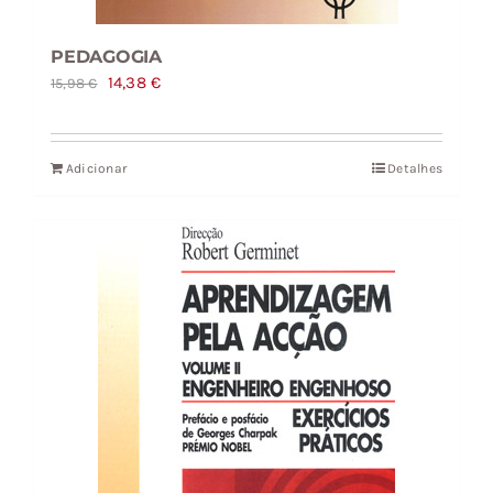
PEDAGOGIA
O
O
14,38
€
15,98
€
preço
preço
original
atual
Adicionar
Detalhes
era:
é:
15,98 €.
14,38 €.