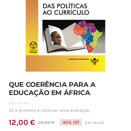
QUE COERÊNCIA PARA A
EDUCAÇÃO EM ÁFRICA
SKU
HP 184
Sê o primeiro a escrever uma avaliação.
12,00
€
20,00
€
40% Off
Em stock
O
O