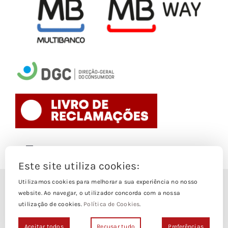
Toggle
Navigation
Este site utiliza cookies:
Politica de Cookies
Utilizamos cookies para melhorar a sua experiência no nosso
© Copyright 1988- 2026
website. Ao navegar, o utilizador concorda com a nossa
utilização de cookies.
Política de Cookies
.
Loja Edições Piaget by
Piaget Ensino Superior
| Todos os
Termos e Condições
direitos Reservados | Powered by
NetWiz Systems
Aceitar todos
Recusar tudo
Preferências