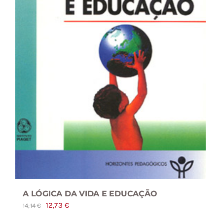
A LÓGICA DA VIDA E EDUCAÇÃO
O
O
12,73
€
14,14
€
preço
preço