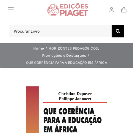
Skip
Toggle
to
Navigation
content
LOJA
Search
for:
SOBRE NÓS
Home
HORIZONTES PEDAGÓGICOS
NOTICIAS
Promoções e Destaques
QUE COERÊNCIA PARA A EDUCAÇÃO EM ÁFRICA
APOIO AO CLIENTE
COMPRAR!