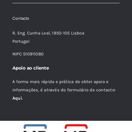
original
atual
era:
é:
Contacto
19,08 €.
17,17 €.
R. Eng. Cunha Leal, 1950-105 Lisboa
Portugal
NIPC 510911080
Apoio ao cliente
A forma mais rápida e prática de obter apoio e
informações, é através do formulário de contacto:
Aqui
.