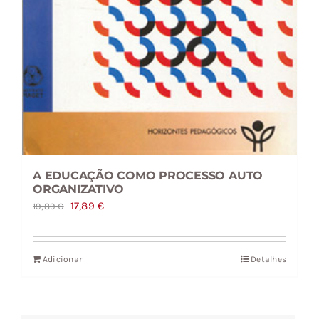
A EDUCAÇÃO COMO PROCESSO AUTO
ORGANIZATIVO
O
O
17,89
€
19,89
€
preço
preço
original
atual
Adicionar
Detalhes
era:
é:
19,89 €.
17,89 €.