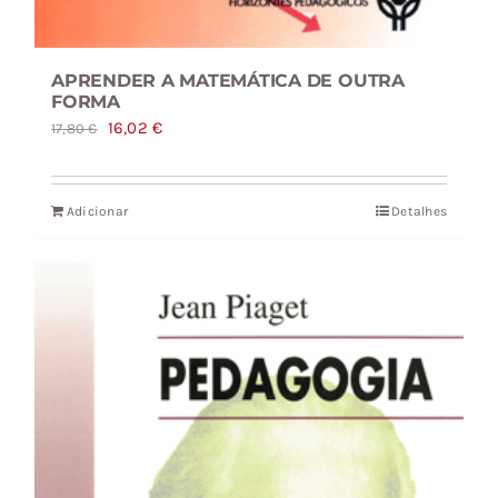
APRENDER A MATEMÁTICA DE OUTRA
FORMA
O
O
16,02
€
17,80
€
preço
preço
original
atual
Adicionar
Detalhes
era:
é:
17,80 €.
16,02 €.