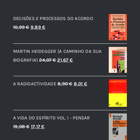
TOP de Avaliações
DECISÕES E PROCESSOS DO ACORDO
O
O
10,99
€
9,89
€
preço
preço
original
atual
MARTIN HEIDEGGER (A CAMINHO DA SUA
era:
é:
O
O
BIOGRAFIA)
24,07
€
21,67
€
10,99 €.
9,89 €.
preço
preço
original
atual
O
O
A RADIOACTIVIDADE
8,90
€
8,01
€
era:
é:
preço
preço
24,07 €.
21,67 €.
original
atual
era:
é:
A VIDA DO ESPÍRITO VOL. I - PENSAR
8,90 €.
8,01 €.
O
O
19,08
€
17,17
€
preço
preço