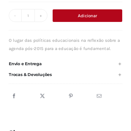
preço
preço
original
atual
Adicionar
Quantidade
era:
é:
de
20,00 €.
12,00 €.
QUE
O lugar das políticas educacionais na reflexão sobre a
COERÊNCIA
agenda pós-2015 para a educação é fundamental.
PARA
A
Envio e Entrega
EDUCAÇÃO
Trocas & Devoluções
EM
ÁFRICA