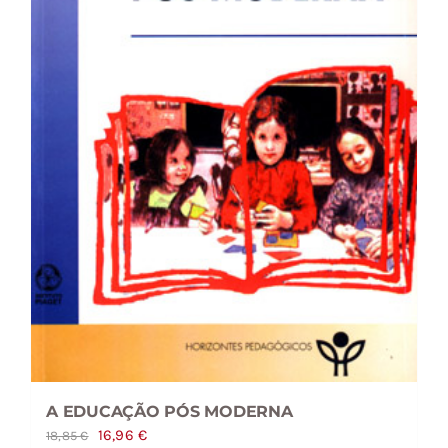
A EDUCAÇÃO PÓS MODERNA
O
O
16,96
€
18,85
€