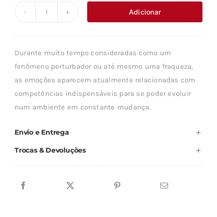
original
atual
Adicionar
Quantidade
era:
é:
de
16,00 €.
9,59 €.
INTELIGÊNCIA
Durante muito tempo consideradas como um
EMOCIONAL
fenômeno perturbador ou até mesmo uma fraqueza,
E
as emoções aparecem atualmente relacionadas com
GESTÃO.
competências indispensáveis para se poder evoluir
num ambiente em constante mudança.
Envio e Entrega
Trocas & Devoluções