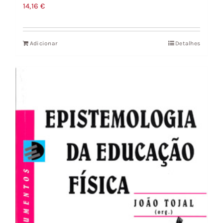
14,16
€
Adicionar
Detalhes