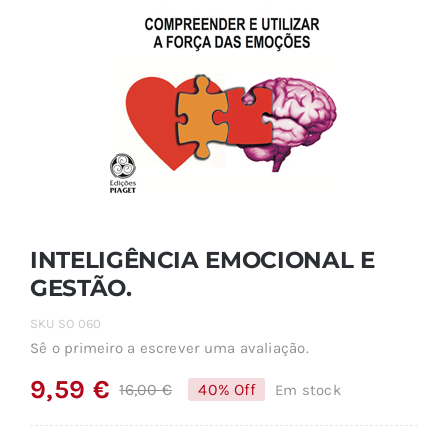
INTELIGÊNCIA EMOCIONAL E
GESTÃO.
SKU
SO 060
Sê o primeiro a escrever uma avaliação.
9,59
€
16,00
€
40% Off
Em stock
O
O
preço
preço