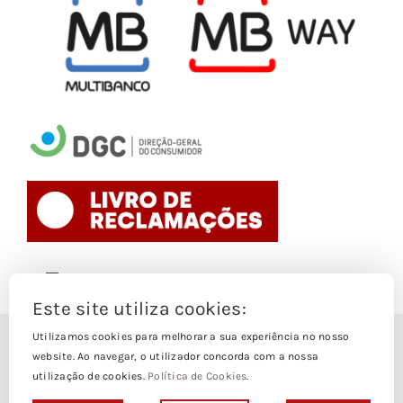
Toggle
Navigation
Este site utiliza cookies:
Politica de Cookies
Utilizamos cookies para melhorar a sua experiência no nosso
© Copyright 1988- 2026
website. Ao navegar, o utilizador concorda com a nossa
utilização de cookies.
Política de Cookies
.
Loja Edições Piaget by
Piaget Ensino Superior
| Todos os
Termos e Condições