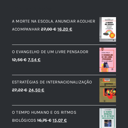
TOP de Avaliações
A MORTE NA ESCOLA. ANUNCIAR ACOLHER
O
O
ACOMPANHAR
27,00
€
16,20
€
preço
preço
original
atual
O EVANGELHO DE UM LIVRE PENSADOR
era:
é:
O
O
12,56
€
7,54
€
27,00 €.
16,20 €.
preço
preço
original
atual
ESTRATÉGIAS DE INTERNACIONALIZAÇÃO
era:
é:
O
O
27,22
€
24,50
€
12,56 €.
7,54 €.
preço
preço
original
atual
O TEMPO HUMANO E OS RITMOS
era:
é:
O
O
BIOLÓGICOS
16,75
€
15,07
€
27,22 €.
24,50 €.
preço
preço