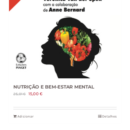
NUTRIÇÃO E BEM-ESTAR MENTAL
O
O
15,00
€
25,01
€
preço
preço
original
atual
Adicionar
Detalhes
era:
é:
25,01 €.
15,00 €.