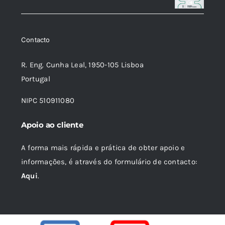
original
atual
era:
é:
Contacto
16,75 €.
15,07 €.
R. Eng. Cunha Leal, 1950-105 Lisboa
Portugal
NIPC 510911080
Apoio ao cliente
A forma mais rápida e prática de obter apoio e
informações, é através do formulário de contacto:
Aqui
.