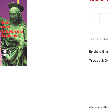
Q
d
J
Jesus e Bud
E
B
Envio e En
Trocas & D