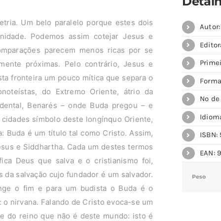
Detal
etria. Um belo paralelo porque estes dois
Autor
nidade. Podemos assim cotejar Jesus e
Editor
omparações parecem menos ricas por se
Primei
mente próximas. Pelo contrário, Jesus e
ta fronteira um pouco mítica que separa o
Forma
noteístas, do Extremo Oriente, átrio da
Nº de
idental, Benarés – onde Buda pregou – e
Idiom
cidades símbolo deste longínquo Oriente,
a: Buda é um título tal como Cristo. Assim,
ISBN: 
Jesus e Siddhartha. Cada um destes termos
EAN: 9
ica Deus que salva e o cristianismo foi,
s da salvação cujo fundador é um salvador.
Peso
inge o fim e para um budista o Buda é o
 o nirvana. Falando de Cristo evoca-se um
efe do reino que não é deste mundo: isto é