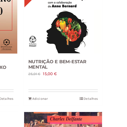
NUTRIÇÃO E BEM-ESTAR
MENTAL
XO
O
O
15,00
€
25,01
€
preço
preço
original
atual
era:
é:
Detalhes
Adicionar
Detalhes
25,01 €.
15,00 €.