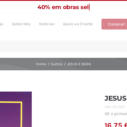
ja
Sobre Nós
Noticias
Apoio ao Cliente
Comprar!
Home
Outros
JESUS E BUDA
JESUS
SKU
CR 025
Sê o primei
16,75