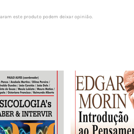
aram este produto podem deixar opinião.
s