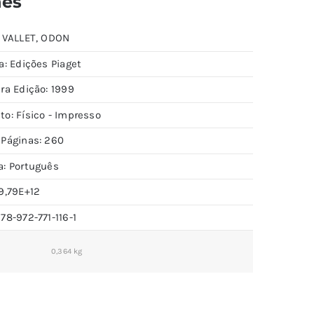
hes
: VALLET, ODON
a: Edições Piaget
ra Edição: 1999
to: Físico - Impresso
 Páginas: 260
a: Português
9,79E+12
78-972-771-116-1
0,364 kg