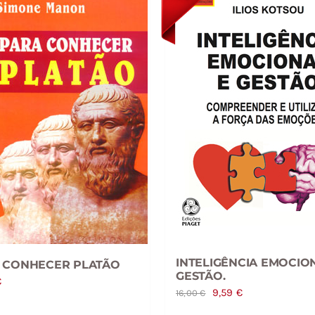
INTELIGÊNCIA EMOCIO
 CONHECER PLATÃO
GESTÃO.
€
O
O
9,59
€
16,00
€
preço
preço