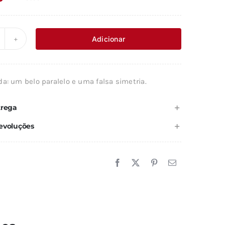
Adicionar
uantidade
e
ESUS
a: um belo paralelo e uma falsa simetria.
UDA
trega
evoluções