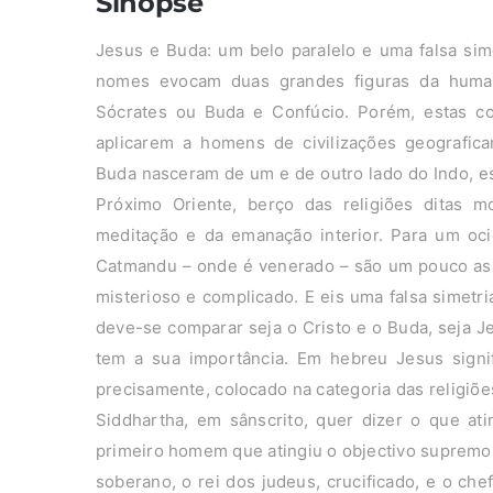
Sinopse
Jesus e Buda: um belo paralelo e uma falsa sim
nomes evocam duas grandes figuras da huma
Sócrates ou Buda e Confúcio. Porém, estas c
aplicarem a homens de civilizações geografica
Buda nasceram de um e de outro lado do Indo, es
Próximo Oriente, berço das religiões ditas mo
meditação e da emanação interior. Para um oc
Catmandu – onde é venerado – são um pouco as 
misterioso e complicado. E eis uma falsa simetri
deve-se comparar seja o Cristo e o Buda, seja 
tem a sua importância. Em hebreu Jesus signif
precisamente, colocado na categoria das religiõe
Siddhartha, em sânscrito, quer dizer o que at
primeiro homem que atingiu o objectivo supremo:
soberano, o rei dos judeus, crucificado, e o ch