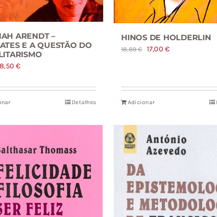
AH ARENDT –
HINOS DE HOLDERLIN
ATES E A QUESTÃO DO
O
O
17,00
€
18,89
€
LITARISMO
preço
preço
O
O
8,50
€
original
atual
preço
preço
era:
é:
original
atual
18,89 €.
17,00 €.
onar
Detalhes
Adicionar
era:
é:
9,44 €.
8,50 €.