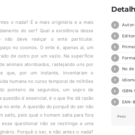
Detal
tes o nada? É a mais originária e a mais
Autor
damento do ser? Qual a existência desse
Editor
o não deve realçar o ente particular.
Primei
paço no cosmos. O ente é, apenas aí, um
rado de outro por um vazio. Na superfície
Forma
de animais atordoados, rastejando uns por
Nº de
 e que, por um instante, inventaram o
Idiom
vida humana no curso temporal de milhões
do ponteiro de segundos, um sopro de
ISBN: 
a questão é essencial, é o que lhe dá razão
EAN: 
ada no ente. A questão do porquê do ser não
m salto, pelo qual o homem salta para fora
Peso
, esse questionar não se restringe a uma
ginário. Porquê o ser, e não antes o nada?