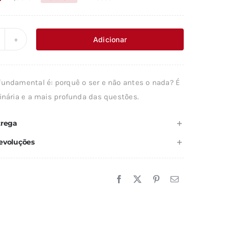
O
O
preço
preço
original
atual
Adicionar
uantidade
era:
é:
e
17,99 €.
16,19 €.
NTRODUÇÃO
fundamental é: porquê o ser e não antes o nada? É
ginária e a mais profunda das questões.
ETAFÍSICA
trega
evoluções