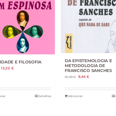
DA EPISTEMOLOGIA E
IDADE E FILOSOFIA
METODOLOGIA DE
O
O
13,22
€
FRANCISCO SANCHES
preço
preço
O
O
9,44
€
10,49
€
original
atual
preço
preço
era:
é:
original
atual
onar
Detalhes
Adicionar
14,69 €.
13,22 €.
era:
é:
10,49 €.
9,44 €.