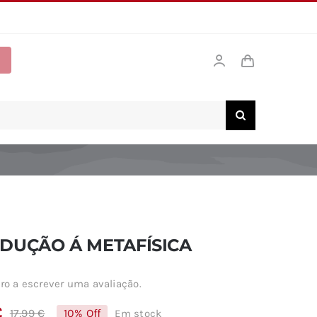
DUÇÃO Á METAFÍSICA
ro a escrever uma avaliação.
€
17,99
€
10% Off
Em stock