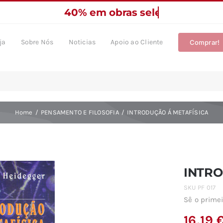
ja
Sobre Nós
Noticias
Apoio ao Cliente
Comprar!
Home
PENSAMENTO E FILOSOFIA
INTRODUÇÃO Á METAFÍSICA
INTRO
SKU
PF 017
Sê o primei
16,19