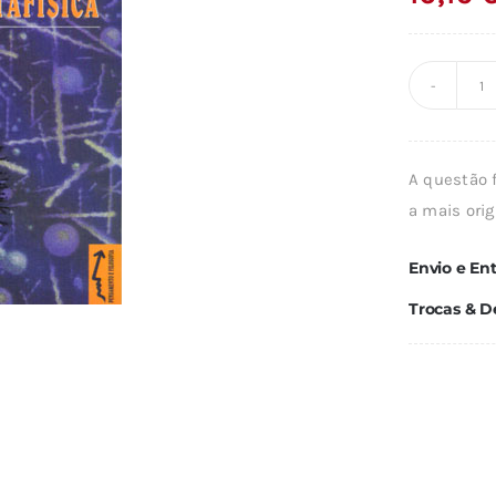
Q
d
I
A questão 
Á
a mais ori
M
Envio e En
Trocas & D