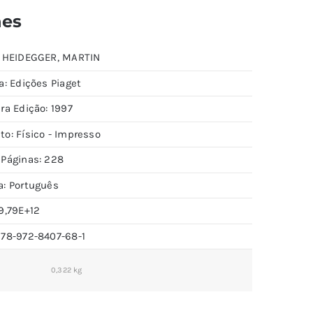
hes
: HEIDEGGER, MARTIN
a: Edições Piaget
ra Edição: 1997
to: Físico - Impresso
 Páginas: 228
a: Português
9,79E+12
978-972-8407-68-1
0,322 kg