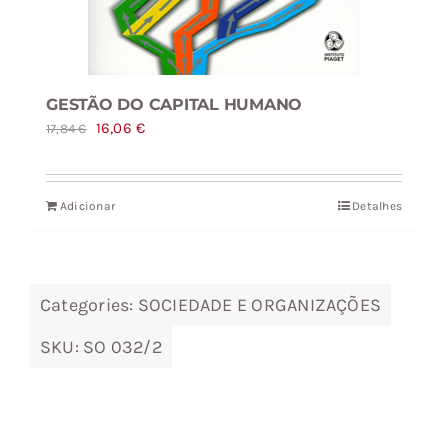
GESTÃO DO CAPITAL HUMANO
O
O
16,06
€
17,84
€
preço
preço
original
atual
Adicionar
Detalhes
era:
é:
17,84 €.
16,06 €.
Categories:
SOCIEDADE E ORGANIZAÇÕES
SKU:
SO 032/2