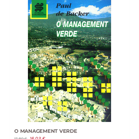
O MANAGEMENT VERDE
O
O
16,02
€
17,80
€