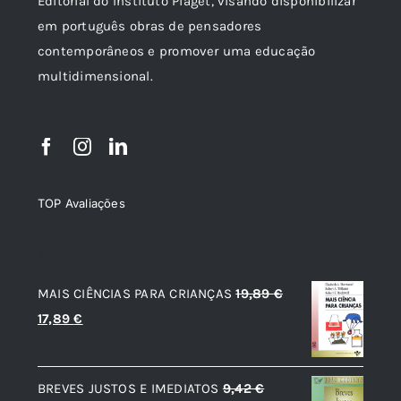
Editorial do Instituto Piaget, visando disponibilizar
em português obras de pensadores
contemporâneos e promover uma educação
multidimensional.
TOP Avaliações
TOP de Avaliações
MAIS CIÊNCIAS PARA CRIANÇAS
19,89
€
O
O
17,89
€
preço
preço
original
atual
BREVES JUSTOS E IMEDIATOS
9,42
€
era:
é: