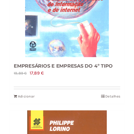
EMPRESÁRIOS E EMPRESAS DO 4º TIPO
O
O
17,89
€
19,89
€
preço
preço
original
atual
Adicionar
Detalhes
era:
é:
19,89 €.
17,89 €.