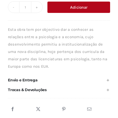
original
atual
Adicionar
Quantidade
era:
é:
de
10,98 €.
9,88 €.
LIÇÕES
Esta obra tem por objectivo dar a conhecer as
DE
relações entre a psicologia e a economia, cujo
PSICOLOGIA
desenvolvimento permitiu a institucionalização de
ECONÓMICA
uma nova disciplina, hoje pertença dos curricula da
maior parte das licenciaturas em psicologia, tanto na
Europa como nos EUA.
Envio e Entrega
Trocas & Devoluções