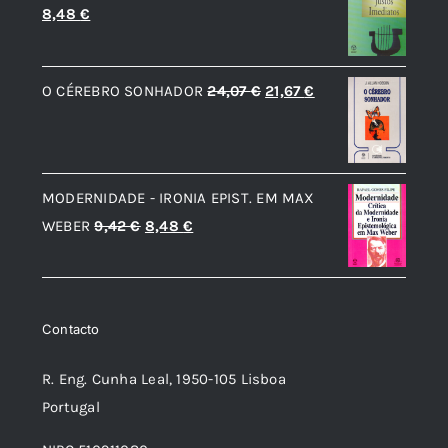
O
O
8,48
€
19,89 €.
17,89 €.
preço
preço
original
atual
O
O
O CÉREBRO SONHADOR
24,07
€
21,67
€
era:
é:
preço
preço
9,42 €.
8,48 €.
original
atual
era:
é:
MODERNIDADE - IRONIA EPIST. EM MAX
24,07 €.
21,67 €.
O
O
WEBER
9,42
€
8,48
€
preço
preço
original
atual
era:
é:
Contacto
9,42 €.
8,48 €.
R. Eng. Cunha Leal, 1950-105 Lisboa
Portugal