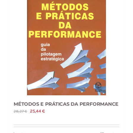
MÉTODOS E PRÁTICAS DA PERFORMANCE
O
O
25,44
€
28,27
€
preço
preço
original
atual