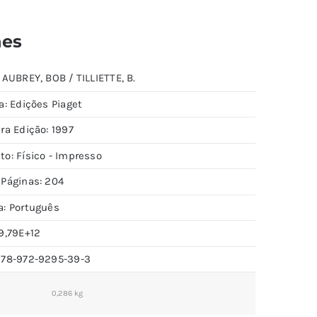
hes
 AUBREY, BOB / TILLIETTE, B.
a: Edições Piaget
ra Edição: 1997
to: Físico - Impresso
 Páginas: 204
a: Português
9,79E+12
978-972-9295-39-3
0,286 kg