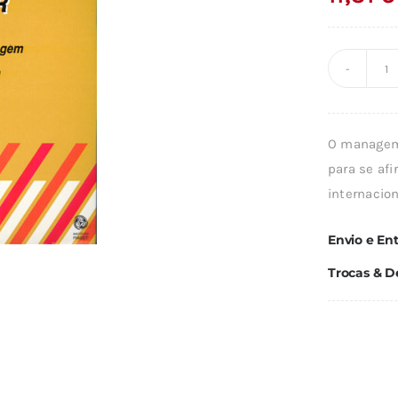
Q
d
S
O manageme
F
para se af
internacion
Envio e En
Trocas & D