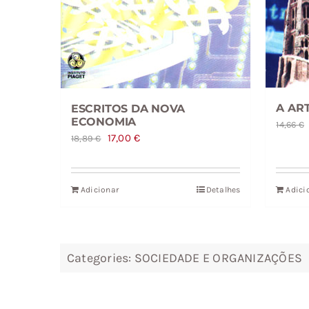
A AR
ESCRITOS DA NOVA
ECONOMIA
14,66
€
O
O
17,00
€
18,89
€
preço
preço
original
atual
Adicionar
Detalhes
Adici
era:
é:
18,89 €.
17,00 €.
Categories:
SOCIEDADE E ORGANIZAÇÕES