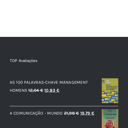
TOP Avaliações
TOP de Avaliações
AS 100 PALAVRAS-CHAVE MANAGEMENT
O
O
HOMENS
12,04
€
10,83
€
preço
preço
original
atual
O
O
A COMUNICAÇÃO - MUNDO
21,98
€
19,79
€
era:
é:
preço
preço
12,04 €.
10,83 €.