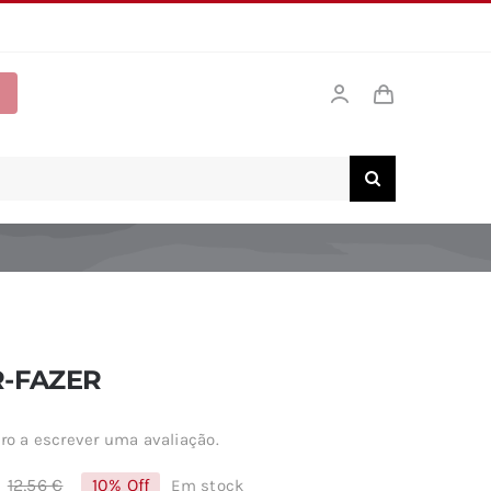
-FAZER
ro a escrever uma avaliação.
12,56
€
10% Off
Em stock