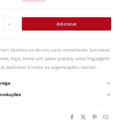
O
O
preço
preço
original
atual
Adicionar
uantidade
era:
é:
e
12,56 €.
11,31 €.
ABER-
nt libertou-se do seu cariz meramente funcional
AZER
irmar, hoje, como um saber prático, uma linguagem
al, aplicável a todas as organizações sociais.
trega
evoluções