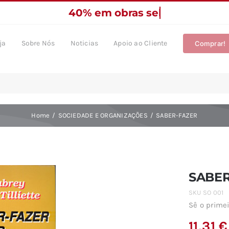
ja
Sobre Nós
Noticias
Apoio ao Cliente
Comprar!
Home
SOCIEDADE E ORGANIZAÇÕES
SABER-FAZER
SABER
SKU
SO 001
Sê o primei
11,31
€