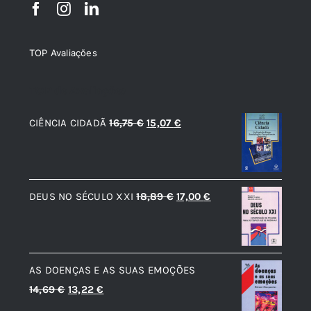
TOP Avaliações
TOP de Avaliações
O
O
CIÊNCIA CIDADÃ
16,75
€
15,07
€
preço
preço
original
atual
era:
é:
O
O
DEUS NO SÉCULO XXI
18,89
€
17,00
€
16,75 €.
15,07 €.
preço
preço
original
atual
era:
é:
AS DOENÇAS E AS SUAS EMOÇÕES
18,89 €.
17,00 €.
O
O
14,69
€
13,22
€
preço
preço