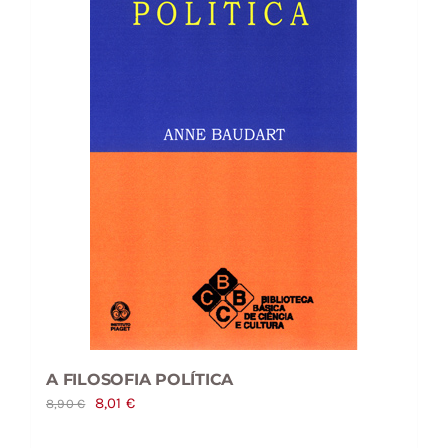
A FILOSOFIA POLÍTICA
O
O
8,01
€
8,90
€
preço
preço