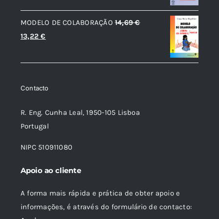
original
atual
MODELO DE COLABORAÇÃO
14,69
€
era:
é:
O
O
13,22
€
14,69 €.
13,22 €.
preço
preço
original
atual
era:
é:
Contacto
14,69 €.
13,22 €.
R. Eng. Cunha Leal, 1950-105 Lisboa
Portugal
NIPC 510911080
Apoio ao cliente
A forma mais rápida e prática de obter apoio e
informações, é através do formulário de contacto: