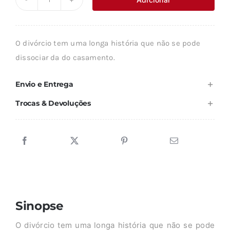
Quantidade
era:
é:
de
8,90 €.
8,01 €.
O
O divórcio tem uma longa história que não se pode
DIVÓRCIO
dissociar da do casamento.
Envio e Entrega
Trocas & Devoluções
Sinopse
O divórcio tem uma longa história que não se pode