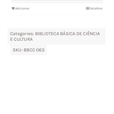
original
atual
Adicionar
Detalhes
era:
é:
8,90 €.
8,01 €.
Categories:
BIBLIOTECA BÁSICA DE CIÊNCIA
E CULTURA
SKU:
BBCC 063