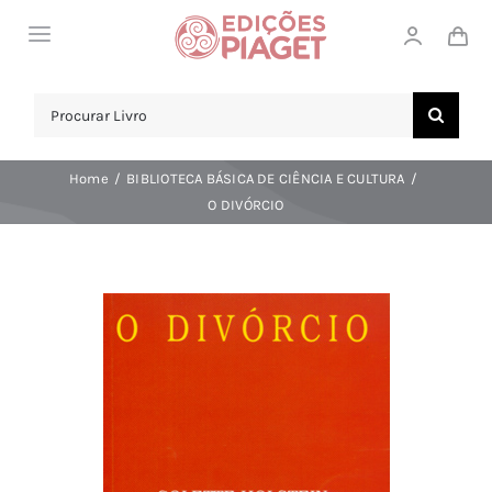
Skip
Toggle
to
Navigation
content
LOJA
Search
for:
SOBRE NÓS
Home
BIBLIOTECA BÁSICA DE CIÊNCIA E CULTURA
NOTICIAS
O DIVÓRCIO
APOIO AO CLIENTE
COMPRAR!