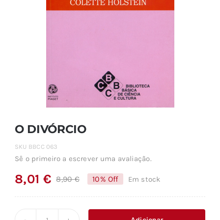
O DIVÓRCIO
SKU
BBCC 063
Sê o primeiro a escrever uma avaliação.
8,01
€
8,90
€
10% Off
Em stock
O
O
preço
preço
original
atual
Adicionar