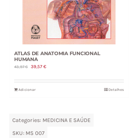
ATLAS DE ANATOMIA FUNCIONAL
HUMANA
O
O
39,57
€
43,97
€
preço
preço
original
atual
Adicionar
Detalhes
era:
é:
43,97 €.
39,57 €.
Categories:
MEDICINA E SAÚDE
SKU:
MS 007