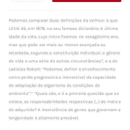
era:
é:
de
34,03 €.
30,62 €.
O
Podemos comparar duas definições da velhice: a que
ENVELHECIMENTO
Littré dá, em 1878, no seu famoso dicionário: A última
idade da vida, cujo início fixamos no sexagésimo ano,
mas que pode ser mais ou menos avançada ou
retardada, segundo a constituição individual, o género
de vida e uma série de outras circunstâncias”, e a de
Ladislas Robert: “Podemos definir o envelhecimento
como perda progressiva e irreversível da capacidade
de adaptação do organismo às condições do
ambiente”.” “Quais são, e é a primeira questão que se
coloca, as responsabilidades respectivas (…) do inato e
do adquirido? A inexistência de genes que governam a
longevidade é altamente provável.