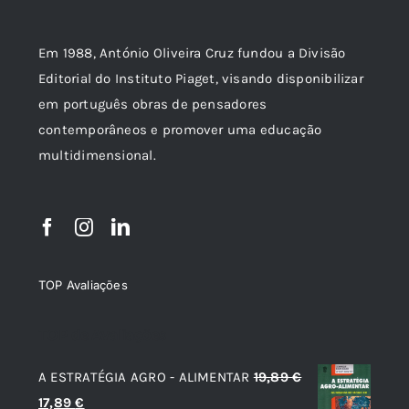
Em 1988, António Oliveira Cruz fundou a Divisão
Editorial do Instituto Piaget, visando disponibilizar
em português obras de pensadores
contemporâneos e promover uma educação
multidimensional.
TOP Avaliações
TOP de Avaliações
A ESTRATÉGIA AGRO - ALIMENTAR
19,89
€
O
O
17,89
€