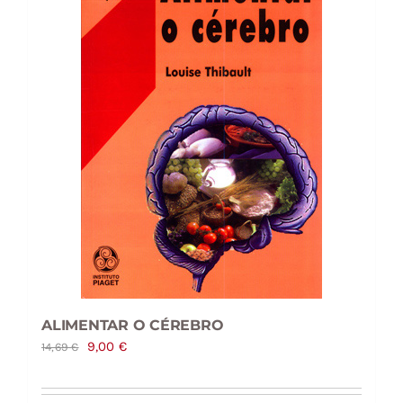
ALIMENTAR O CÉREBRO
O
O
9,00
€
14,69
€
preço
preço
original
atual