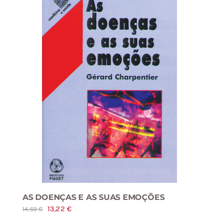
AS DOENÇAS E AS SUAS EMOÇÕES
O
O
13,22
€
14,69
€