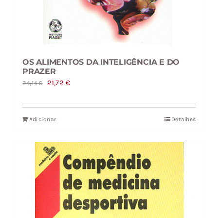
OS ALIMENTOS DA INTELIGÊNCIA E DO
PRAZER
O
O
21,72
€
24,14
€
preço
preço
original
atual
Adicionar
Detalhes
era:
é:
24,14 €.
21,72 €.