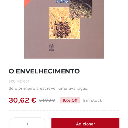
O ENVELHECIMENTO
SKU
MS 007
Sê o primeiro a escrever uma avaliação.
30,62
€
34,03
€
10% Off
Em stock
O
O
preço
preço
original
atual
Adicionar
Quantidade