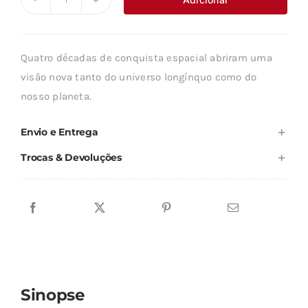
Quantidade
era:
é:
de
7,32 €.
6,59 €.
O
Quatro décadas de conquista espacial abriram uma
ESPAÇO
visão nova tanto do universo longínquo como do
PARA
nosso planeta.
O
HOMEM
Envio e Entrega
Trocas & Devoluções
Sinopse