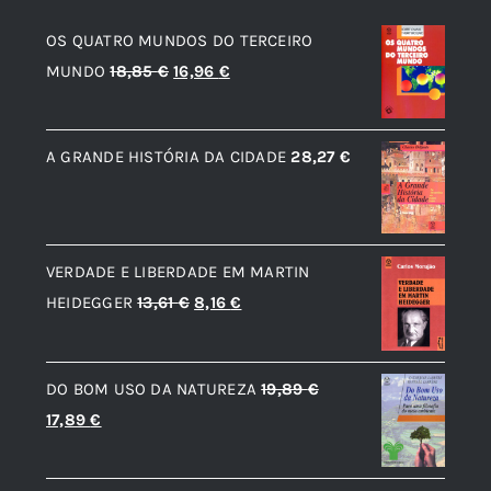
OS QUATRO MUNDOS DO TERCEIRO
O
O
MUNDO
18,85
€
16,96
€
preço
preço
original
atual
A GRANDE HISTÓRIA DA CIDADE
28,27
€
era:
é:
18,85 €.
16,96 €.
VERDADE E LIBERDADE EM MARTIN
O
O
HEIDEGGER
13,61
€
8,16
€
preço
preço
original
atual
DO BOM USO DA NATUREZA
19,89
€
era:
é:
O
O
17,89
€
13,61 €.
8,16 €.
preço
preço
original
atual