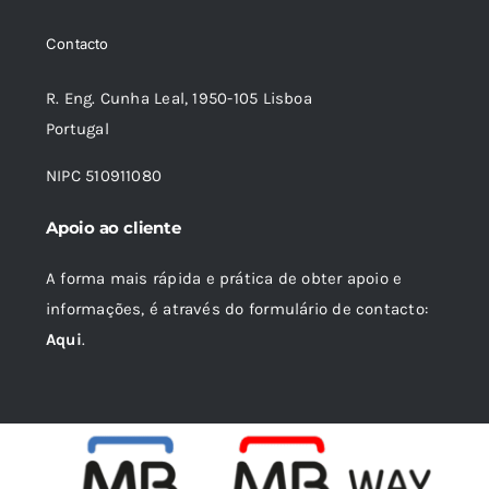
era:
é:
Contacto
19,89 €.
17,89 €.
R. Eng. Cunha Leal, 1950-105 Lisboa
Portugal
NIPC 510911080
Apoio ao cliente
A forma mais rápida e prática de obter apoio e
informações, é através do formulário de contacto:
Aqui
.