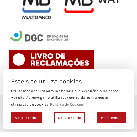
Este site utiliza cookies:
Toggle
Navigation
Utilizamos cookies para melhorar a sua experiência no nosso
website. Ao navegar, o utilizador concorda com a nossa
Politica de Cookies
utilização de cookies.
Política de Cookies
.
© Copyright 1988- 2026
Loja Edições Piaget by
Piaget Ensino Superior
| Todos os
Aceitar todos
Recusar tudo
Preferências
Termos e Condições
direitos Reservados | Powered by
NetWiz Systems