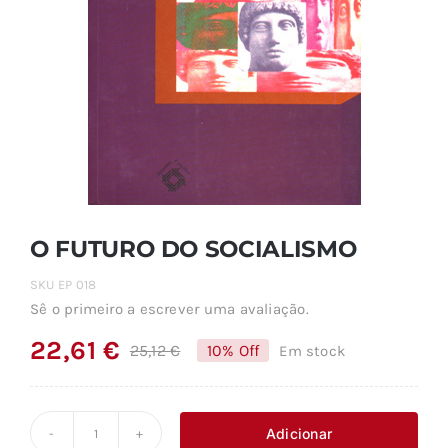
O FUTURO DO SOCIALISMO
SKU
EP 018
Sê o primeiro a escrever uma avaliação.
22,61
€
25,12
€
10% Off
Em stock
O
O
preço
preço
original
atual
Adicionar
Quantidade