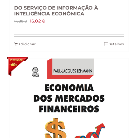
DO SERVIÇO DE INFORMAÇÃO À
INTELIGÊNCIA ECONÓMICA
O
O
16,02
€
17,80
€
preço
preço
original
atual
Adicionar
Detalhes
era:
é:
17,80 €.
16,02 €.