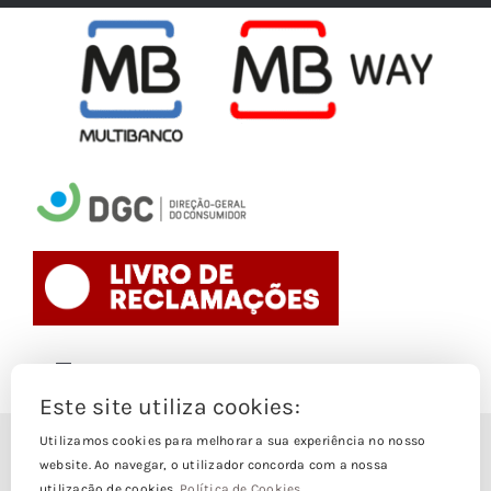
Toggle
Navigation
Este site utiliza cookies:
Politica de Cookies
Utilizamos cookies para melhorar a sua experiência no nosso
© Copyright 1988- 2026
website. Ao navegar, o utilizador concorda com a nossa
utilização de cookies.
Política de Cookies
.