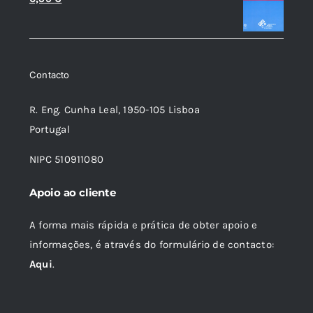
21,98 €.
19,79 €.
preço
preço
original
atual
era:
é:
Contacto
7,32 €.
6,59 €.
R. Eng. Cunha Leal, 1950-105 Lisboa
Portugal
NIPC 510911080
Apoio ao cliente
A forma mais rápida e prática de obter apoio e
informações, é através do formulário de contacto:
Aqui
.