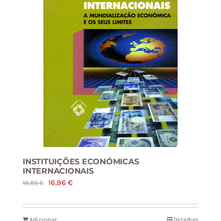
INSTITUIÇÕES ECONÓMICAS
INTERNACIONAIS
O
O
16,96
€
18,85
€
preço
preço
original
atual
Adicionar
Detalhes