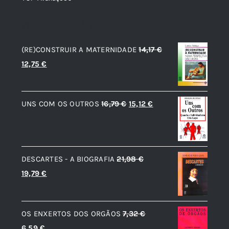
TOP de Avaliações
(RE)CONSTRUIR A MATERNIDADE
14,17
€
O
O
12,75
€
preço
preço
original
atual
O
O
UNS COM OS OUTROS
16,79
€
15,12
€
era:
é:
preço
preço
14,17 €.
12,75 €.
original
atual
era:
é:
DESCARTES - A BIOGRAFIA
21,98
€
16,79 €.
15,12 €.
O
O
19,79
€
preço
preço
original
atual
OS ENXERTOS DOS ORGÃOS
7,32
€
era:
é:
O
O
6,59
€