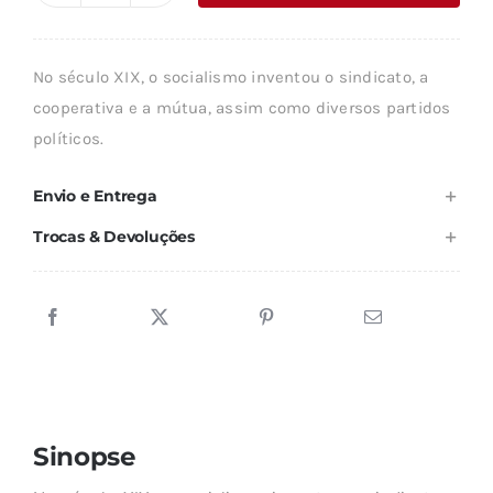
era:
é:
de
25,12 €.
22,61 €.
O
No século XIX, o socialismo inventou o sindicato, a
FUTURO
cooperativa e a mútua, assim como diversos partidos
DO
políticos.
SOCIALISMO
Envio e Entrega
Trocas & Devoluções
Sinopse