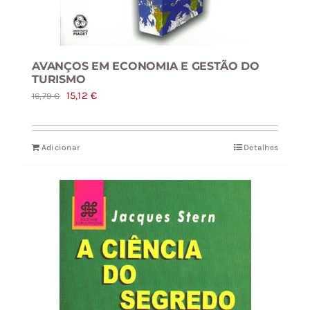
AVANÇOS EM ECONOMIA E GESTÃO DO
TURISMO
O
O
15,12
€
16,79
€
preço
preço
original
atual
Adicionar
Detalhes
era:
é:
16,79 €.
15,12 €.