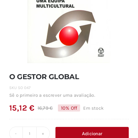
O GESTOR GLOBAL
SKU
SO 047
Sê o primeiro a escrever uma avaliação.
15,12
€
16,79
€
10% Off
Em stock
O
O
preço
preço
original
atual
Adicionar
Quantidade