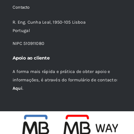
era:
é:
Contacto
18,85 €.
16,96 €.
R. Eng. Cunha Leal, 1950-105 Lisboa
Portugal
NIPC 510911080
Apoio ao cliente
A forma mais rápida e prática de obter apoio e
informações, é através do formulário de contacto:
Aqui
.