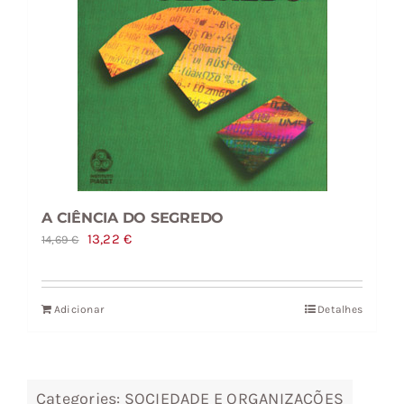
A CIÊNCIA DO SEGREDO
O
O
13,22
€
14,69
€
preço
preço
original
atual
Adicionar
Detalhes
era:
é:
14,69 €.
13,22 €.
Categories:
SOCIEDADE E ORGANIZAÇÕES