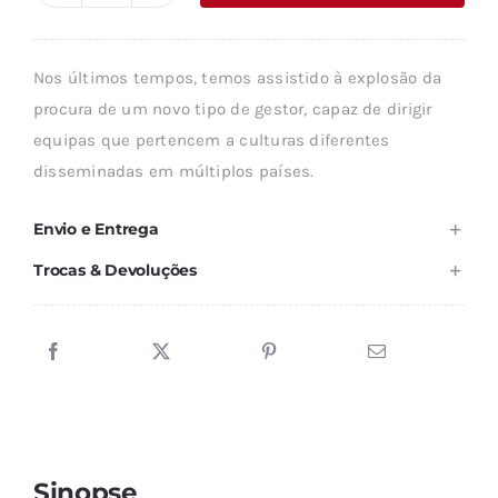
era:
é:
de
16,79 €.
15,12 €.
O
Nos últimos tempos, temos assistido à explosão da
GESTOR
procura de um novo tipo de gestor, capaz de dirigir
GLOBAL
equipas que pertencem a culturas diferentes
disseminadas em múltiplos países.
Envio e Entrega
Trocas & Devoluções
Sinopse