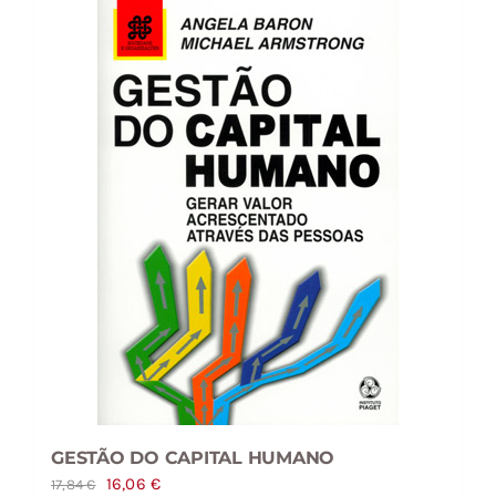
GESTÃO DO CAPITAL HUMANO
O
O
16,06
€
17,84
€