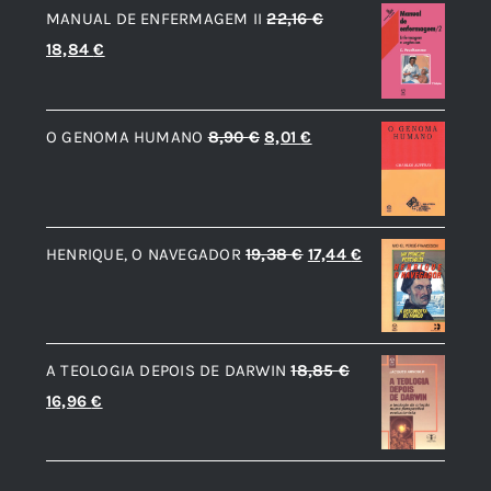
MANUAL DE ENFERMAGEM II
22,16
€
O
O
18,84
€
preço
preço
original
atual
O
O
O GENOMA HUMANO
8,90
€
8,01
€
era:
é:
preço
preço
22,16 €.
18,84 €.
original
atual
era:
é:
O
O
HENRIQUE, O NAVEGADOR
19,38
€
17,44
€
8,90 €.
8,01 €.
preço
preço
original
atual
era:
é:
A TEOLOGIA DEPOIS DE DARWIN
18,85
€
19,38 €.
17,44 €.
O
O
16,96
€
preço
preço
original
atual