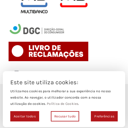
Toggle
Navigation
Este site utiliza cookies:
Politica de Cookies
Utilizamos cookies para melhorar a sua experiência no nosso
© Copyright 1988- 2026
website. Ao navegar, o utilizador concorda com a nossa
utilização de cookies.
Política de Cookies
.
Loja Edições Piaget by
Piaget Ensino Superior
| Todos os
Termos e Condições
direitos Reservados | Powered by
NetWiz Systems
Aceitar todos
Recusar tudo
Preferências
Politica de Privacidade