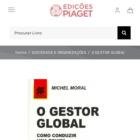
Skip
Toggle
to
Navigation
content
LOJA
Search
for:
SOBRE NÓS
Home
SOCIEDADE E ORGANIZAÇÕES
O GESTOR GLOBAL
NOTICIAS
APOIO AO CLIENTE
COMPRAR!