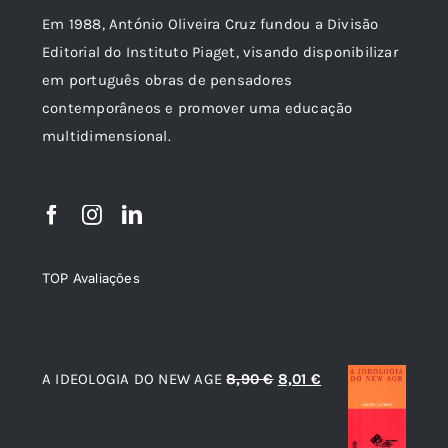
Em 1988, António Oliveira Cruz fundou a Divisão
Editorial do Instituto Piaget, visando disponibilizar
em português obras de pensadores
contemporâneos e promover uma educação
multidimensional.
TOP Avaliações
TOP de Avaliações
O
O
A IDEOLOGIA DO NEW AGE
8,90
€
8,01
€
preço
preço
original
atual