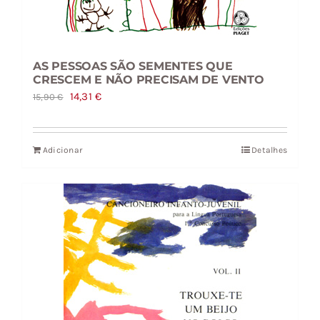
AS PESSOAS SÃO SEMENTES QUE
CRESCEM E NÃO PRECISAM DE VENTO
O
O
14,31
€
15,90
€
preço
preço
original
atual
Adicionar
Detalhes
era:
é:
15,90 €.
14,31 €.