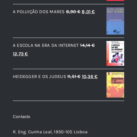
era:
é:
O
O
A POLUIÇÃO DOS MARES
8,90
€
8,01
€
8,90 €.
8,01 €.
preço
preço
original
atual
era:
é:
A ESCOLA NA ERA DA INTERNET
14,14
€
8,90 €.
8,01 €.
O
O
12,73
€
preço
preço
original
atual
O
O
HEIDEGGER E OS JUDEUS
11,51
€
10,36
€
era:
é:
preço
preço
14,14 €.
12,73 €.
original
atual
era:
é:
11,51 €.
10,36 €.
Contacto
R. Eng. Cunha Leal, 1950-105 Lisboa