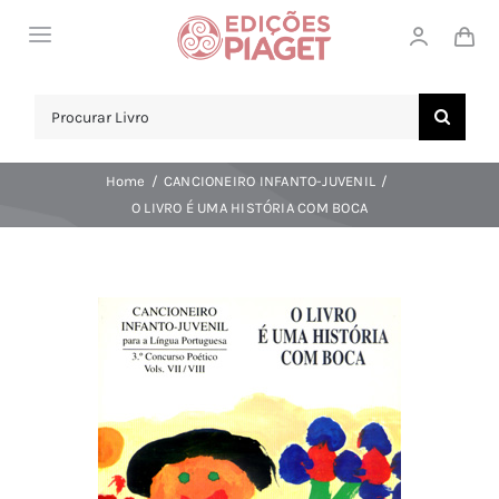
Skip
Toggle
to
Navigation
content
LOJA
Search
for:
SOBRE NÓS
Home
CANCIONEIRO INFANTO-JUVENIL
NOTICIAS
O LIVRO É UMA HISTÓRIA COM BOCA
APOIO AO CLIENTE
COMPRAR!