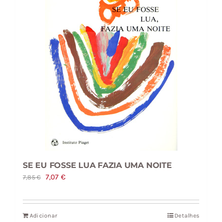
SE EU FOSSE LUA FAZIA UMA NOITE
O
O
7,07
€
7,85
€
preço
preço
original
atual
Adicionar
Detalhes
era:
é: