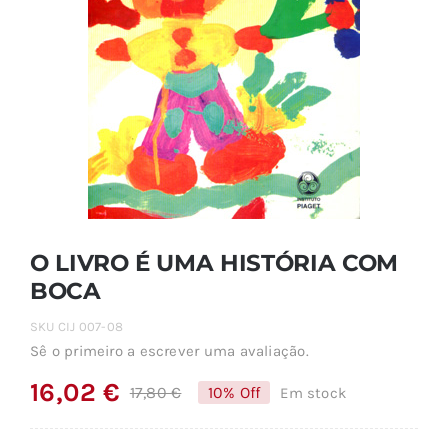
O LIVRO É UMA HISTÓRIA COM
BOCA
SKU
CIJ 007-08
Sê o primeiro a escrever uma avaliação.
16,02
€
17,80
€
10% Off
Em stock
O
O
preço
preço