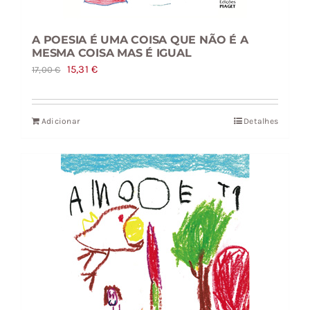
A POESIA É UMA COISA QUE NÃO É A
MESMA COISA MAS É IGUAL
O
O
15,31
€
17,00
€
preço
preço
original
atual
Adicionar
Detalhes
era:
é:
17,00 €.
15,31 €.