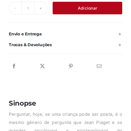
original
atual
Adicionar
Quantidade
era:
é:
de
17,80 €.
16,02 €.
O
Envio e Entrega
LIVRO
É
Trocas & Devoluções
UMA
HISTÓRIA
COM
BOCA
Sinopse
Perguntar, hoje, se uma criança pode ser poeta, é o
mesmo género de pergunta que Jean Piaget e os
grandes psicólogos e epistemólogos do