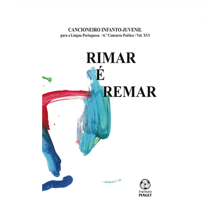
7,85 €.
7,07 €.