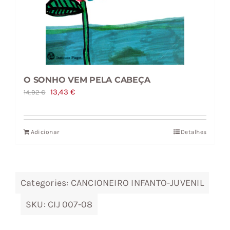
O SONHO VEM PELA CABEÇA
O
O
13,43
€
14,92
€
preço
preço
original
atual
Adicionar
Detalhes
era:
é:
14,92 €.
13,43 €.
Categories:
CANCIONEIRO INFANTO-JUVENIL
SKU:
CIJ 007-08