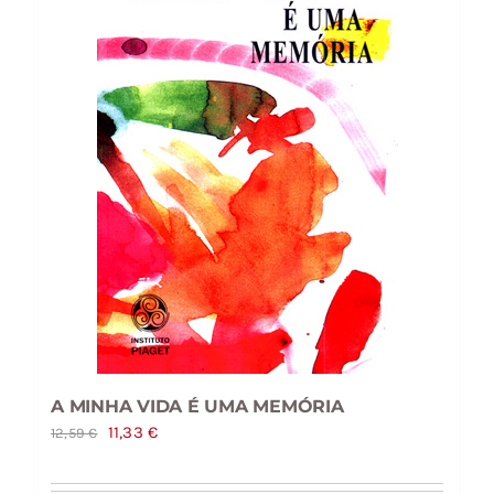
A MINHA VIDA É UMA MEMÓRIA
O
O
11,33
€
12,59
€
preço
preço
original
atual