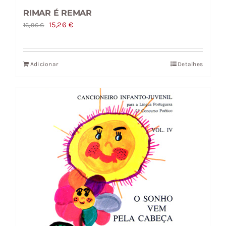
RIMAR É REMAR
O
O
15,26
€
16,96
€
preço
preço
original
atual
Adicionar
Detalhes
era:
é:
16,96 €.
15,26 €.