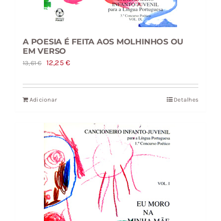
A POESIA É FEITA AOS MOLHINHOS OU
EM VERSO
O
O
12,25
€
13,61
€
preço
preço
original
atual
Adicionar
Detalhes
era:
é:
13,61 €.
12,25 €.