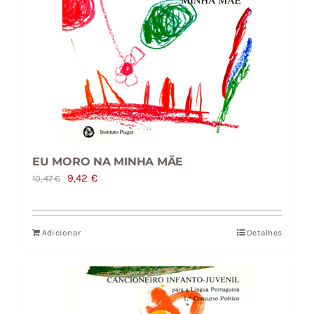
EU MORO NA MINHA MÃE
O
O
9,42
€
10,47
€
preço
preço
original
atual
Adicionar
Detalhes
era:
é:
10,47 €.
9,42 €.