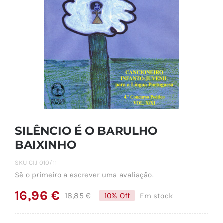
SILÊNCIO É O BARULHO
BAIXINHO
SKU
CIJ 010/11
Sê o primeiro a escrever uma avaliação.
16,96
€
18,85
€
10% Off
Em stock
O
O
preço
preço