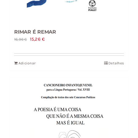
RIMAR É REMAR
O
O
15,26
€
16,96
€
preço
preço
original
atual
Adicionar
Detalhes
era:
é:
16,96 €.
15,26 €.