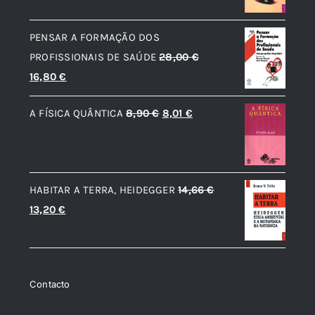
original
atual
era:
é:
PENSAR A FORMAÇÃO DOS
12,56 €.
11,31 €.
PROFISSIONAIS DE SAÚDE
28,00
€
O
O
16,80
€
preço
preço
O
O
A FÍSICA QUÂNTICA
8,90
€
8,01
€
original
atual
preço
preço
era:
é:
original
atual
28,00 €.
16,80 €.
era:
é:
HABITAR A TERRA, HEIDEGGER
14,66
€
8,90 €.
8,01 €.
O
O
13,20
€
preço
preço
original
atual
era:
é:
Contacto
14,66 €.
13,20 €.