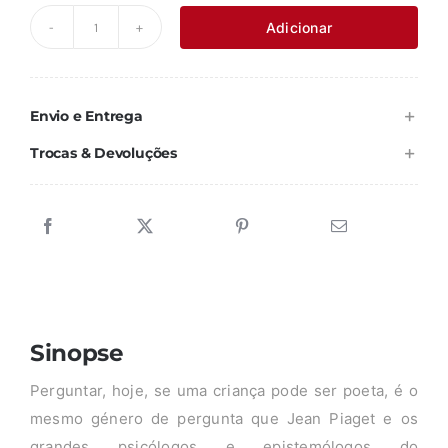
original
atual
Adicionar
Quantidade
era:
é:
de
18,85 €.
16,96 €.
SILÊNCIO
Envio e Entrega
É
O
Trocas & Devoluções
BARULHO
BAIXINHO
Sinopse
Perguntar, hoje, se uma criança pode ser poeta, é o
mesmo género de pergunta que Jean Piaget e os
grandes psicólogos e epistemólogos do