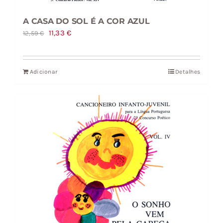
A CASA DO SOL É A COR AZUL
O
O
11,33
€
12,59
€
preço
preço
original
atual
Adicionar
Detalhes
era:
é:
12,59 €.
11,33 €.