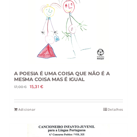
A POESIA É UMA COISA QUE NÃO É A
MESMA COISA MAS É IGUAL
O
O
15,31
€
17,00
€
preço
preço
original
atual
Adicionar
Detalhes
era:
é:
17,00 €.
15,31 €.