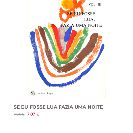
SE EU FOSSE LUA FAZIA UMA NOITE
O
O
7,07
€
7,85
€
preço
preço
original
atual