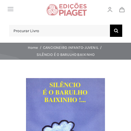
Skip
Toggle
to
Navigation
content
LOJA
Search
for:
SOBRE NÓS
Home
CANCIONEIRO INFANTO-JUVENIL
NOTICIAS
SILÊNCIO É O BARULHO BAIXINHO
APOIO AO CLIENTE
COMPRAR!