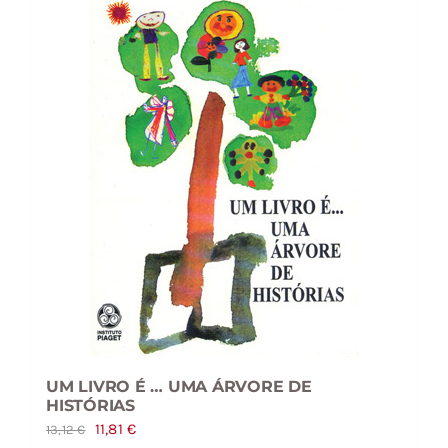
UM LIVRO É … UMA ÁRVORE DE
HISTÓRIAS
O
O
11,81
€
13,12
€