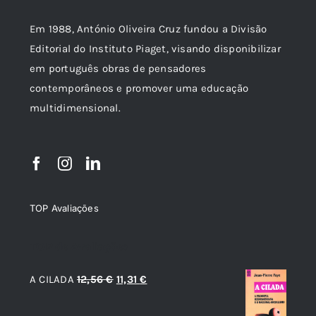
Em 1988, António Oliveira Cruz fundou a Divisão
Editorial do Instituto Piaget, visando disponibilizar
em português obras de pensadores
contemporâneos e promover uma educação
multidimensional.
TOP Avaliações
TOP de Avaliações
O
O
A CILADA
12,56
€
11,31
€
preço
preço