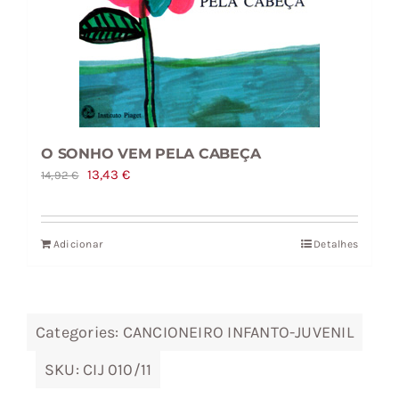
O SONHO VEM PELA CABEÇA
O
O
13,43
€
14,92
€
preço
preço
original
atual
Adicionar
Detalhes
era:
é:
14,92 €.
13,43 €.
Categories:
CANCIONEIRO INFANTO-JUVENIL
SKU:
CIJ 010/11