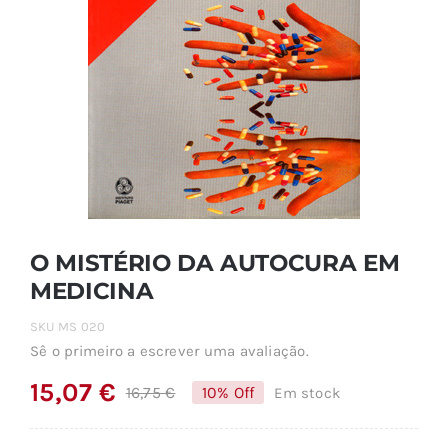
O MISTÉRIO DA AUTOCURA EM
MEDICINA
SKU
MS 020
Sê o primeiro a escrever uma avaliação.
15,07
€
16,75
€
10% Off
Em stock
O
O
preço
preço