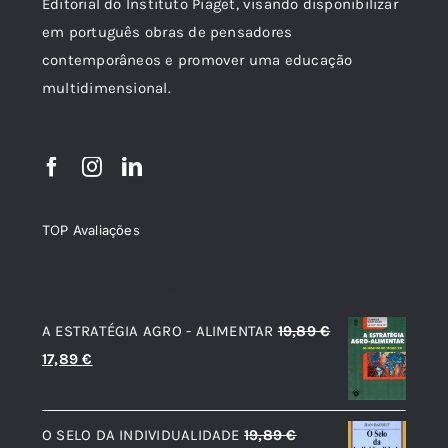
Editorial do Instituto Piaget, visando disponibilizar
em português obras de pensadores
contemporâneos e promover uma educação
multidimensional.
TOP Avaliações
TOP de Avaliações
A ESTRATÉGIA AGRO - ALIMENTAR
19,89
€
O
O
17,89
€
preço
preço
original
atual
O SELO DA INDIVIDUALIDADE
19,89
€
era:
é: