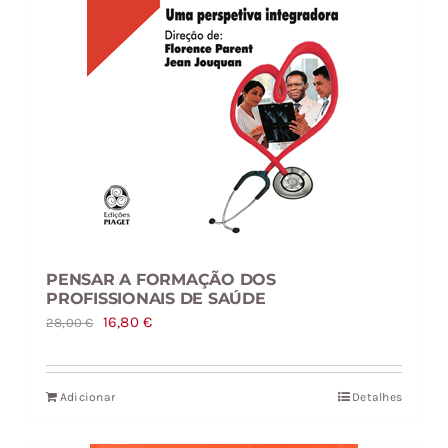
PENSAR A FORMAÇÃO DOS
PROFISSIONAIS DE SAÚDE
O
O
16,80
€
28,00
€
preço
preço
original
atual
Adicionar
Detalhes
era:
é:
28,00 €.
16,80 €.