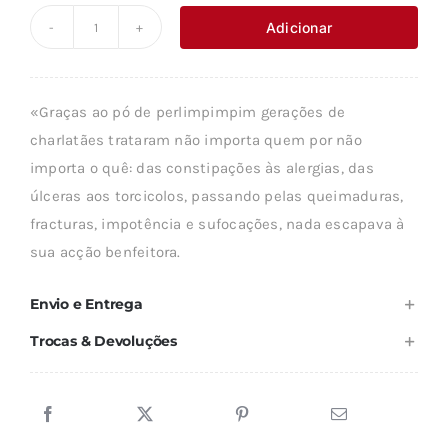
original
atual
Adicionar
Quantidade
era:
é:
de
16,75 €.
15,07 €.
O
«Graças ao pó de perlimpimpim gerações de
MISTÉRIO
charlatães trataram não importa quem por não
DA
importa o quê: das constipações às alergias, das
AUTOCURA
úlceras aos torcicolos, passando pelas queimaduras,
EM
fracturas, impotência e sufocações, nada escapava à
MEDICINA
sua acção benfeitora.
Envio e Entrega
Trocas & Devoluções