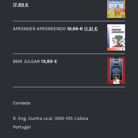
O
O
17,89
€
19,89 €.
17,89 €.
preço
preço
original
atual
O
O
APRENDER APRENDENDO
12,56
€
11,31
€
era:
é:
preço
preço
19,89 €.
17,89 €.
original
atual
era:
é:
BEM JULGAR
19,89
€
12,56 €.
11,31 €.
Contacto
R. Eng. Cunha Leal, 1950-105 Lisboa
Portugal