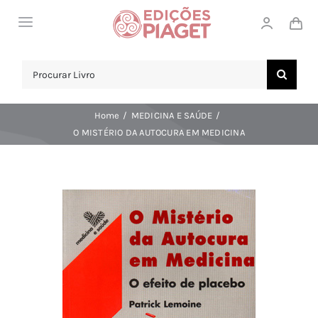
Skip
Toggle
to
Navigation
content
LOJA
Search
for:
SOBRE NÓS
Home
MEDICINA E SAÚDE
NOTICIAS
O MISTÉRIO DA AUTOCURA EM MEDICINA
APOIO AO CLIENTE
COMPRAR!