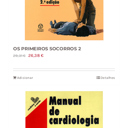
OS PRIMEIROS SOCORROS 2
O
O
26,38
€
29,31
€
preço
preço
original
atual
Adicionar
Detalhes
era:
é:
29,31 €.
26,38 €.