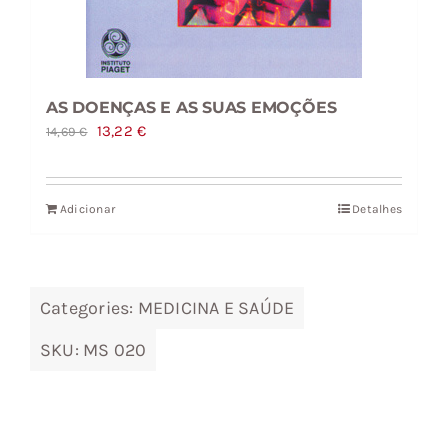
AS DOENÇAS E AS SUAS EMOÇÕES
O
O
13,22
€
14,69
€
preço
preço
original
atual
Adicionar
Detalhes
era:
é:
14,69 €.
13,22 €.
Categories:
MEDICINA E SAÚDE
SKU:
MS 020