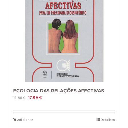
ECOLOGIA DAS RELAÇÕES AFECTIVAS
O
O
17,89
€
19,89
€
preço
preço
original
atual
Adicionar
Detalhes
era:
é: