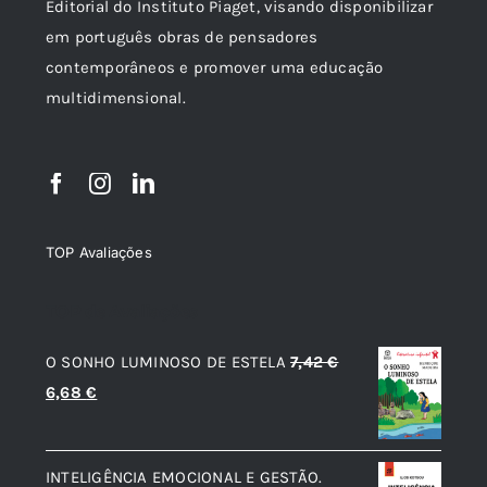
Editorial do Instituto Piaget, visando disponibilizar
em português obras de pensadores
contemporâneos e promover uma educação
multidimensional.
TOP Avaliações
TOP de Avaliações
O SONHO LUMINOSO DE ESTELA
7,42
€
O
O
6,68
€
preço
preço
original
atual
INTELIGÊNCIA EMOCIONAL E GESTÃO.
era:
é: