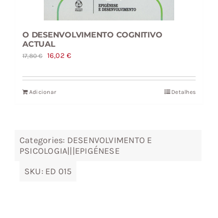
O DESENVOLVIMENTO COGNITIVO
ACTUAL
O
O
16,02
€
17,80
€
preço
preço
original
atual
Adicionar
Detalhes
era:
é:
17,80 €.
16,02 €.
Categories:
DESENVOLVIMENTO E
PSICOLOGIA|||EPIGÉNESE
SKU:
ED 015