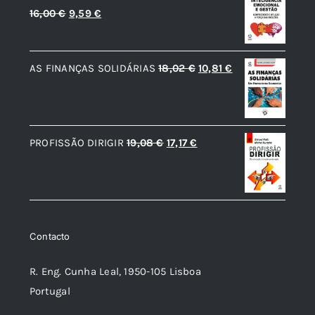
O
O
16,00
€
9,59
€
7,42 €.
6,68 €.
preço
preço
original
atual
O
O
AS FINANÇAS SOLIDÁRIAS
18,02
€
10,81
€
era:
é:
preço
preço
16,00 €.
9,59 €.
original
atual
era:
é:
O
O
PROFISSÃO DIRIGIR
19,08
€
17,17
€
18,02 €.
10,81 €.
preço
preço
original
atual
era:
é:
19,08 €.
17,17 €.
Contacto
R. Eng. Cunha Leal, 1950-105 Lisboa
Portugal