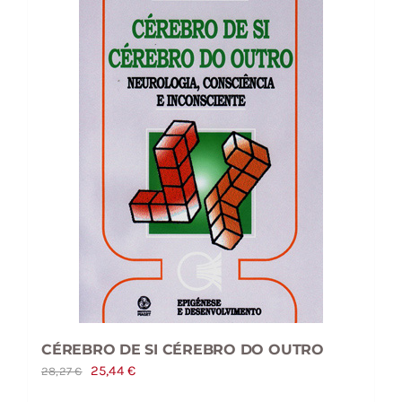
CÉREBRO DE SI CÉREBRO DO OUTRO
O
O
25,44
€
28,27
€
preço
preço