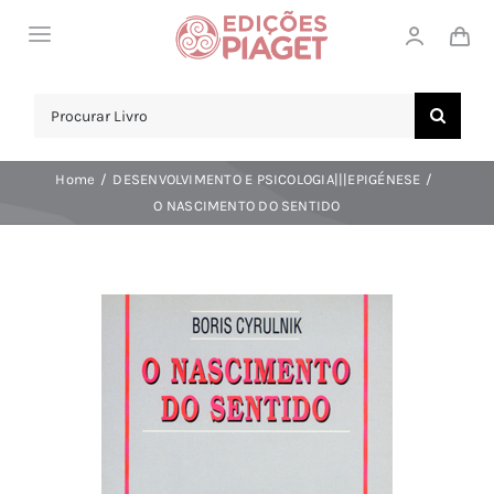
Skip
Toggle
to
Navigation
content
LOJA
Search
for:
SOBRE NÓS
Home
DESENVOLVIMENTO E PSICOLOGIA|||EPIGÉNESE
NOTICIAS
O NASCIMENTO DO SENTIDO
APOIO AO CLIENTE
COMPRAR!