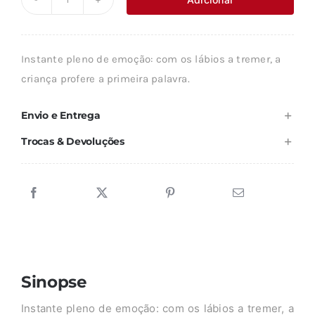
Quantidade
era:
é:
de
8,37 €.
7,54 €.
O
Instante pleno de emoção: com os lábios a tremer, a
NASCIMENTO
criança profere a primeira palavra.
DO
SENTIDO
Envio e Entrega
Trocas & Devoluções
Sinopse
Instante pleno de emoção: com os lábios a tremer, a