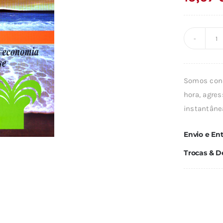
Q
d
O
Somos cond
P
hora, agres
E
instantâne
Envio e En
Trocas & D