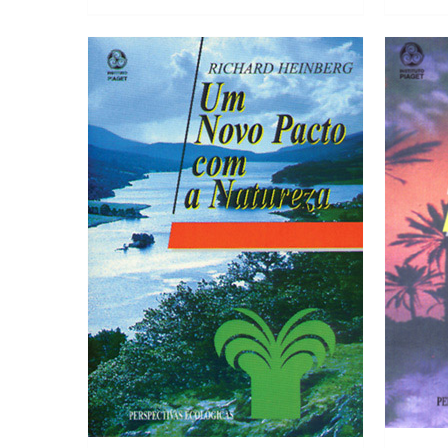
17,80 €.
16,02 €.