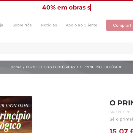
ja
Sobre Nós
Noticias
Apoio ao Cliente
Comprar!
Home
PERSPECTIVAS ECOLÓGICAS
O PRINCIPIO ECOLÓGICO
O PRI
SKU
PE 028
Sê o primei
15,07