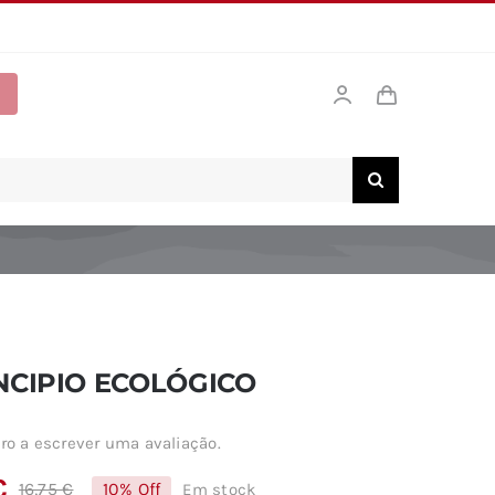
NCIPIO ECOLÓGICO
ro a escrever uma avaliação.
€
16,75
€
10% Off
Em stock