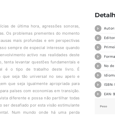
Detal
ias de última hora, agressões sonoras,
Autor
neas. Os problemas prementes do momento
Editor
causas mais profundas e em perspectivas
Primei
isso sempre de especial interesse quando
envolvimento activo nas realidades deste
Forma
, tenta levantar questões fundamentais e
Nº de
l é o tipo de trabalho deste livro. É
Idiom
 que seja tão universal no seu apelo e
em que seja igualmente apropriada para
ISBN: 
 para países com economias em transição.
EAN: 9
ista diferente e possa não partilhar todas
 ser desafiado por esta visão estimulante
Peso
biental. Num mundo onde há uma perda