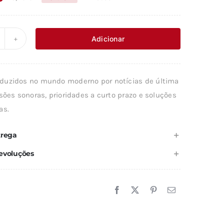
O
O
preço
preço
original
atual
Adicionar
uantidade
era:
é:
e
16,75 €.
15,07 €.
uzidos no mundo moderno por notícias de última
RINCIPIO
sões sonoras, prioridades a curto prazo e soluções
COLÓGICO
as.
trega
evoluções