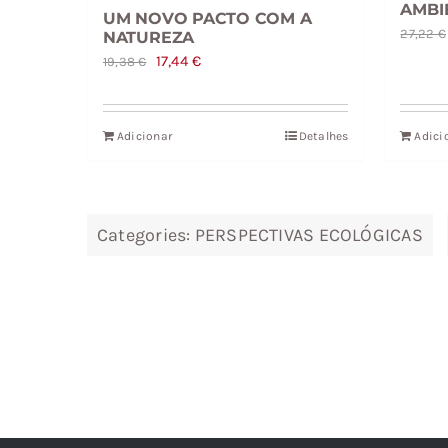
AMBI
UM NOVO PACTO COM A
27,22
€
NATUREZA
O
O
17,44
€
19,38
€
preço
preço
original
atual
Adicionar
Detalhes
Adici
era:
é:
19,38 €.
17,44 €.
Categories:
PERSPECTIVAS ECOLÓGICAS