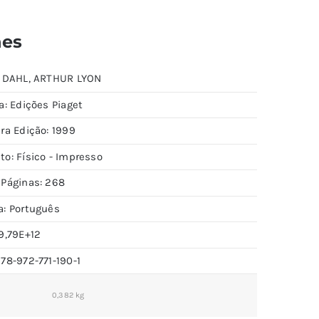
hes
: DAHL, ARTHUR LYON
a: Edições Piaget
ra Edição: 1999
to: Físico - Impresso
 Páginas: 268
a: Português
9,79E+12
78-972-771-190-1
0,382 kg